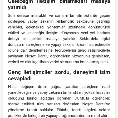
Geleceğin iletişim dinamikleri masaya
yatırıldı
Son derece interaktif ve samimi bir atmosferde geçen
söyleşide; yapay zekanın reklamcılık sektörüne getirdiği
yenilikler, geleneksel yöntemler üzerindeki dönüştürücü
etkileri ve geleceğin iletişim dünyasının yeni yol haritası
detaylı bir şekilde masaya yatırıldı. Sektördeki dijital
dönüşüm süreçlerine ve yapay zekanın kreatif süreçlerdeki
rolüne dair derinlemesine tecrübelerini genç iletişimcilerle
paylaşan Neşet Dereli, öğrencilerin vizyonunu genişleten,
verimli ve oldukça ilham verici bir sunuma imza atmış oldu.
Genç iletişimciler sordu, deneyimli isim
cevapladı
Hızla değişen dijital çağda yaratıcı süreçlerin nasıl
yönetileceğini ve yapay zekanın bir tehdit mi yoksa fırsat mı
olduğunu birinci ağızdan öğrenen ÇOMÜ'lü öğrenciler,
merak ettikleri tüm soruları doğrudan Neşet Dereli’ye
yöneltme fırsatı buldular. Etkinlik, teorik bilgileri sektör
pratikleriyle birleştiren yapısıyla öğrencilerden tam not aldı.