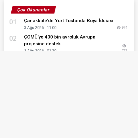
Çok Okunanlar
Çanakkale'de Yurt Tostunda Boya İddiası
01
3 Ağu 2026 - 11:00
974
ÇOMÜ’ye 400 bin avroluk Avrupa
02
projesine destek
1 Ağu 2026 - 01:20
777
LGS Yerleştirme Sonuçları Açıklandı
03
5 Ağu 2026 - 10:21
761
Çanakkale Denetimli Serbestlik Müdürlüğü
04
okulların bakımına destek olmayı
sürdürüyor
2 Ağu 2026 - 12:34
702
ÇOMÜ'de nakitsiz kampüs dönemi
05
başlıyor
4 Ağu 2026 - 00:16
665
ÇOMÜ’ye YÖKAK’tan 5 yıl tam akreditasyon
06
başarısı