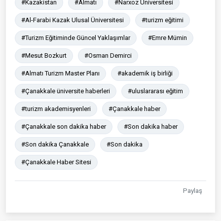
#Kazakistan
#Almatı
#Narxoz Üniversitesi
#Al-Farabi Kazak Ulusal Üniversitesi
#turizm eğitimi
#Turizm Eğitiminde Güncel Yaklaşımlar
#Emre Mümin
#Mesut Bozkurt
#Osman Demirci
#Almatı Turizm Master Planı
#akademik iş birliği
#Çanakkale üniversite haberleri
#uluslararası eğitim
#turizm akademisyenleri
#Çanakkale haber
#Çanakkale son dakika haber
#Son dakika haber
#Son dakika Çanakkale
#Son dakika
#Çanakkale Haber Sitesi
Paylaş