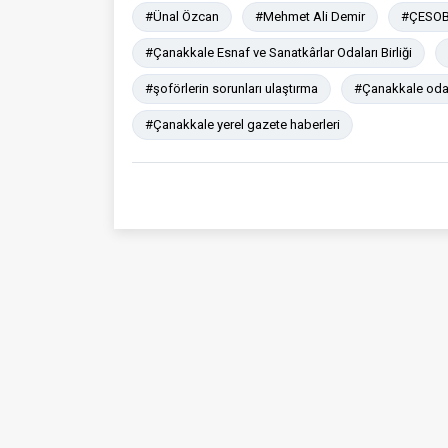
#Ünal Özcan
#Mehmet Ali Demir
#ÇESO
#Çanakkale Esnaf ve Sanatkârlar Odaları Birliği
#şoförlerin sorunları ulaştırma
#Çanakkale oda 
#Çanakkale yerel gazete haberleri