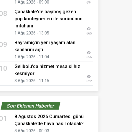
1 Ağu 2026 - 09:00
694
Çanakkale'de başıboş gezen
08
çöp konteynerleri ile sürücünün
imtahanı
1 Ağu 2026 - 13:05
665
Bayramiç’in yeni yaşam alanı
09
kapılarını açtı
1 Ağu 2026 - 11:04
656
Gelibolu’da hizmet mesaisi hız
10
kesmiyor
3 Ağu 2026 - 11:15
622
Son Eklenen Haberler
8 Ağustos 2026 Cumartesi günü
01
Çanakkale’de hava nasıl olacak?
8 Ağu 2026 - 00:03