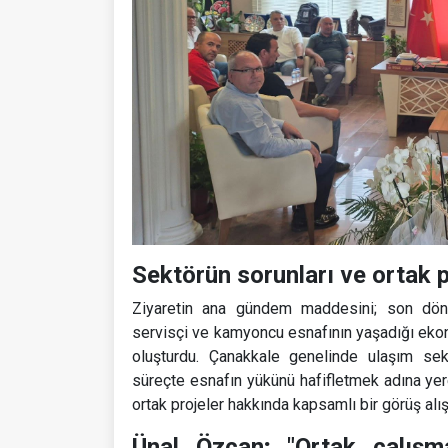
Sektörün sorunları ve ortak p
Ziyaretin ana gündem maddesini; son dönem
servisçi ve kamyoncu esnafının yaşadığı ekono
oluşturdu. Çanakkale genelinde ulaşım se
süreçte esnafın yükünü hafifletmek adına yere
ortak projeler hakkında kapsamlı bir görüş alı
Ünal Özcan; "Ortak çalışma