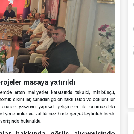
rojeler masaya yatırıldı
de artan maliyetler karşısında taksici, minibüsçü,
mik sıkıntılar, sahadan gelen haklı talep ve beklentiler
ktöründe yaşanan yapısal gelişmeler ile önümüzdeki
l yönetimler ve valilik nezdinde gerçekleştirilebilecek
şverişinde bulunuldu.
lar hakkında görüş alışverişinde