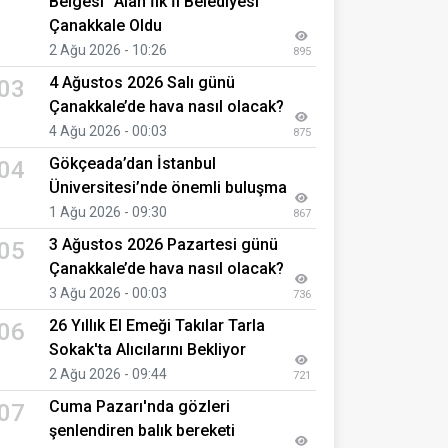
Belgesi" Alan İlk İl Belediyesi
Çanakkale Oldu
2 Ağu 2026 - 10:26
895
4 Ağustos 2026 Salı günü
03
Çanakkale’de hava nasıl olacak?
4 Ağu 2026 - 00:03
875
Gökçeada’dan İstanbul
04
Üniversitesi’nde önemli buluşma
1 Ağu 2026 - 09:30
867
3 Ağustos 2026 Pazartesi günü
05
Çanakkale’de hava nasıl olacak?
3 Ağu 2026 - 00:03
736
26 Yıllık El Emeği Takılar Tarla
06
Sokak'ta Alıcılarını Bekliyor
2 Ağu 2026 - 09:44
721
Cuma Pazarı'nda gözleri
07
şenlendiren balık bereketi