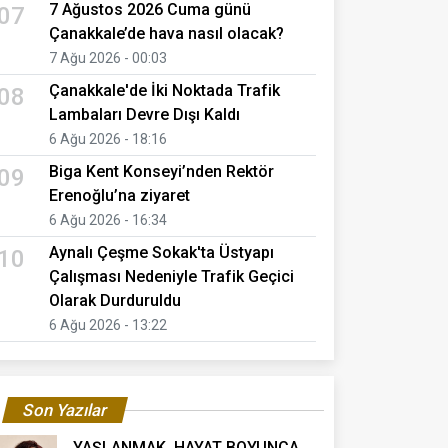
7 Ağustos 2026 Cuma günü
07
Çanakkale’de hava nasıl olacak?
7 Ağu 2026 - 00:03
Çanakkale'de İki Noktada Trafik
08
Lambaları Devre Dışı Kaldı
6 Ağu 2026 - 18:16
Biga Kent Konseyi’nden Rektör
09
Erenoğlu’na ziyaret
6 Ağu 2026 - 16:34
Aynalı Çeşme Sokak'ta Üstyapı
10
Çalışması Nedeniyle Trafik Geçici
Olarak Durduruldu
6 Ağu 2026 - 13:22
Son Yazılar
YAŞLANMAK, HAYAT BOYUNCA