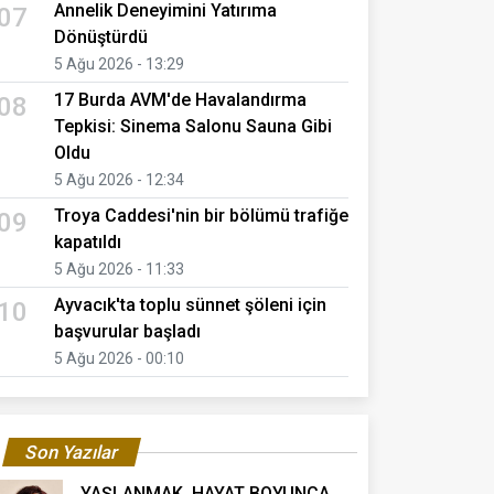
Annelik Deneyimini Yatırıma
07
Dönüştürdü
5 Ağu 2026 - 13:29
17 Burda AVM'de Havalandırma
08
Tepkisi: Sinema Salonu Sauna Gibi
Oldu
5 Ağu 2026 - 12:34
Troya Caddesi'nin bir bölümü trafiğe
09
kapatıldı
5 Ağu 2026 - 11:33
Ayvacık'ta toplu sünnet şöleni için
10
başvurular başladı
5 Ağu 2026 - 00:10
Son Yazılar
YAŞLANMAK, HAYAT BOYUNCA