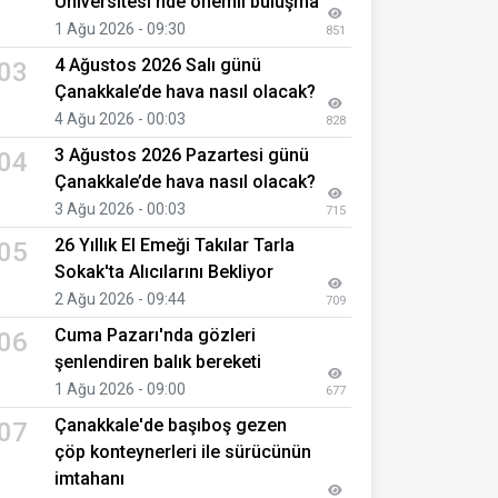
Üniversitesi’nde önemli buluşma
1 Ağu 2026 - 09:30
851
4 Ağustos 2026 Salı günü
03
Çanakkale’de hava nasıl olacak?
4 Ağu 2026 - 00:03
828
3 Ağustos 2026 Pazartesi günü
04
Çanakkale’de hava nasıl olacak?
3 Ağu 2026 - 00:03
715
26 Yıllık El Emeği Takılar Tarla
05
Sokak'ta Alıcılarını Bekliyor
2 Ağu 2026 - 09:44
709
Cuma Pazarı'nda gözleri
06
şenlendiren balık bereketi
1 Ağu 2026 - 09:00
677
Çanakkale'de başıboş gezen
07
çöp konteynerleri ile sürücünün
imtahanı