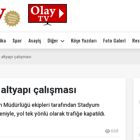
ika
Spor
Asayiş
Diğer
Köşe Yazıları
Foto Galeri
Res
altyapı çalışması
altyapı çalışması
n Müdürlüğü ekipleri tarafından Stadyum
yle, yol tek yönlü olarak trafiğe kapatıldı.
668