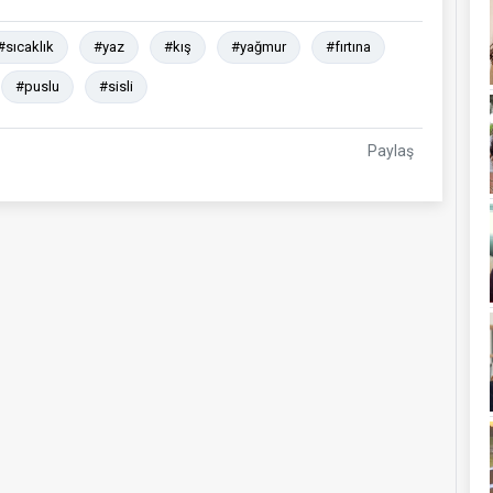
#sıcaklık
#yaz
#kış
#yağmur
#fırtına
#puslu
#sisli
Paylaş