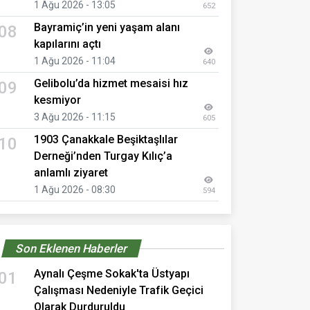
1 Ağu 2026 - 13:05
652
Bayramiç’in yeni yaşam alanı
08
kapılarını açtı
1 Ağu 2026 - 11:04
640
Gelibolu’da hizmet mesaisi hız
09
kesmiyor
3 Ağu 2026 - 11:15
605
1903 Çanakkale Beşiktaşlılar
10
Derneği’nden Turgay Kılıç’a
anlamlı ziyaret
1 Ağu 2026 - 08:30
594
Son Eklenen Haberler
Aynalı Çeşme Sokak'ta Üstyapı
01
Çalışması Nedeniyle Trafik Geçici
Olarak Durduruldu