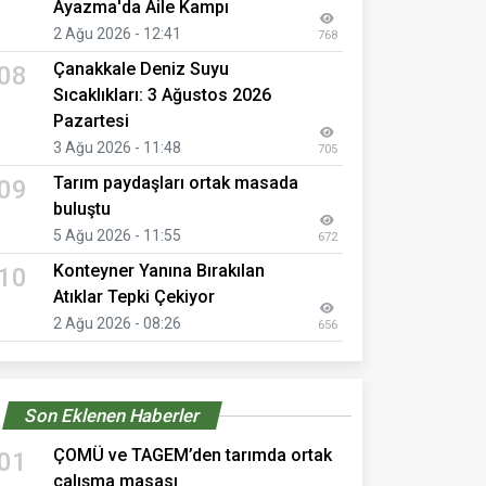
Ayazma'da Aile Kampı
2 Ağu 2026 - 12:41
768
Çanakkale Deniz Suyu
08
Sıcaklıkları: 3 Ağustos 2026
Pazartesi
3 Ağu 2026 - 11:48
705
Tarım paydaşları ortak masada
09
buluştu
5 Ağu 2026 - 11:55
672
Konteyner Yanına Bırakılan
10
Atıklar Tepki Çekiyor
2 Ağu 2026 - 08:26
656
Son Eklenen Haberler
ÇOMÜ ve TAGEM’den tarımda ortak
01
çalışma masası