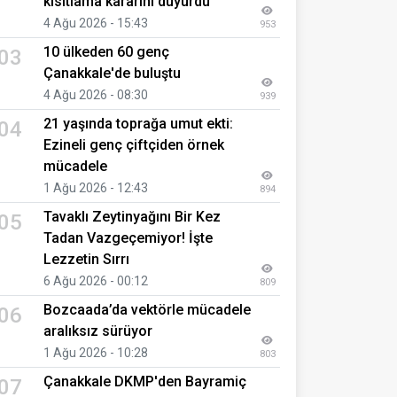
kısıtlama kararını duyurdu
4 Ağu 2026 - 15:43
953
10 ülkeden 60 genç
03
Çanakkale'de buluştu
4 Ağu 2026 - 08:30
939
21 yaşında toprağa umut ekti:
04
Ezineli genç çiftçiden örnek
mücadele
1 Ağu 2026 - 12:43
894
Tavaklı Zeytinyağını Bir Kez
05
Tadan Vazgeçemiyor! İşte
Lezzetin Sırrı
6 Ağu 2026 - 00:12
809
Bozcaada’da vektörle mücadele
06
aralıksız sürüyor
1 Ağu 2026 - 10:28
803
Çanakkale DKMP'den Bayramiç
07