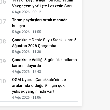
Tavaklı Zeytinyağını Bir Kez Tadan
06
Vazgeçemiyor! İşte Lezzetin Sırrı
6 Ağu 2026 - 00:12
Tarım paydaşları ortak masada
07
buluştu
5 Ağu 2026 - 11:55
Çanakkale Deniz Suyu Sıcaklıkları: 5
08
Ağustos 2026 Çarşamba
5 Ağu 2026 - 11:30
Çanakkale Valiliği 3 günlük kısıtlama
09
kararını duyurdu
4 Ağu 2026 - 15:43
OGM Uyardı: Çanakkale'nin de
10
aralarında olduğu 9 il için çok
yüksek yangın riski var!
4 Ağu 2026 - 11:06