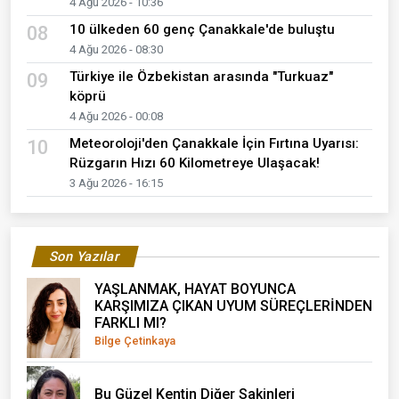
4 Ağu 2026 - 10:36
10 ülkeden 60 genç Çanakkale'de buluştu
08
4 Ağu 2026 - 08:30
Türkiye ile Özbekistan arasında "Turkuaz"
09
köprü
4 Ağu 2026 - 00:08
Meteoroloji'den Çanakkale İçin Fırtına Uyarısı:
10
Rüzgarın Hızı 60 Kilometreye Ulaşacak!
3 Ağu 2026 - 16:15
Son Yazılar
YAŞLANMAK, HAYAT BOYUNCA
KARŞIMIZA ÇIKAN UYUM SÜREÇLERİNDEN
FARKLI MI?
Bilge Çetinkaya
Bu Güzel Kentin Diğer Sakinleri