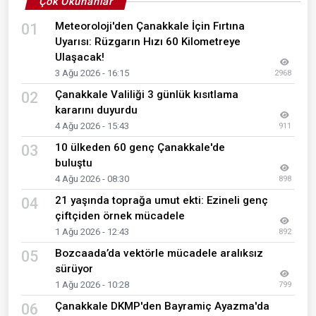
Çok Okunanlar
Meteoroloji'den Çanakkale İçin Fırtına
01
Uyarısı: Rüzgarın Hızı 60 Kilometreye
Ulaşacak!
3 Ağu 2026 - 16:15
2968
Çanakkale Valiliği 3 günlük kısıtlama
02
kararını duyurdu
4 Ağu 2026 - 15:43
911
10 ülkeden 60 genç Çanakkale'de
03
buluştu
4 Ağu 2026 - 08:30
898
21 yaşında toprağa umut ekti: Ezineli genç
04
çiftçiden örnek mücadele
1 Ağu 2026 - 12:43
892
Bozcaada’da vektörle mücadele aralıksız
05
sürüyor
1 Ağu 2026 - 10:28
799
Çanakkale DKMP'den Bayramiç Ayazma'da
06