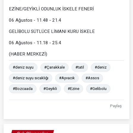
EZİNE/GEYİKLİ ODUNLUK İSKELE FENERİ
06 Ağustos - 11.48 - 21.4
GELİBOLU SÜTLÜCE LİMANI KURU İSKELE
06 Ağustos - 11.18 - 25.4
(HABER MERKEZİ)
#deniz suyu
#Çanakkale
#tatil
#deniz
#deniz suyu sıcaklığı
#Ayvacık
#Assos
#Bozcaada
#Geyikli
#Ezine
#Gelibolu
Paylaş