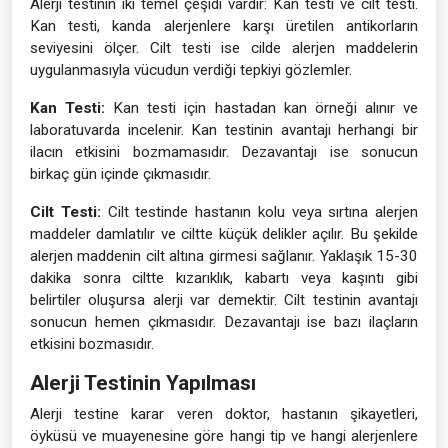
Alerji testinin iki temel çeşidi vardır: Kan testi ve cilt testi.
Kan testi, kanda alerjenlere karşı üretilen antikorların
seviyesini ölçer. Cilt testi ise cilde alerjen maddelerin
uygulanmasıyla vücudun verdiği tepkiyi gözlemler.
Kan Testi:
Kan testi için hastadan kan örneği alınır ve
laboratuvarda incelenir. Kan testinin avantajı herhangi bir
ilacın etkisini bozmamasıdır. Dezavantajı ise sonucun
birkaç gün içinde çıkmasıdır.
Cilt Testi:
Cilt testinde hastanın kolu veya sırtına alerjen
maddeler damlatılır ve ciltte küçük delikler açılır. Bu şekilde
alerjen maddenin cilt altına girmesi sağlanır. Yaklaşık 15-30
dakika sonra ciltte kızarıklık, kabartı veya kaşıntı gibi
belirtiler oluşursa alerji var demektir. Cilt testinin avantajı
sonucun hemen çıkmasıdır. Dezavantajı ise bazı ilaçların
etkisini bozmasıdır.
Alerji Testinin Yapılması
Alerji testine karar veren doktor, hastanın şikayetleri,
öyküsü ve muayenesine göre hangi tip ve hangi alerjenlere