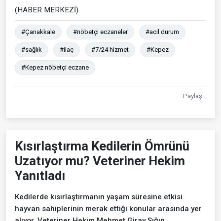
(HABER MERKEZİ)
#Çanakkale
#nöbetçi eczaneler
#acil durum
#sağlık
#ilaç
#7/24 hizmet
#Kepez
#Kepez nöbetçi eczane
Paylaş
Kısırlaştırma Kedilerin Ömrünü
Uzatıyor mu? Veteriner Hekim
Yanıtladı
Kedilerde kısırlaştırmanın yaşam süresine etkisi
hayvan sahiplerinin merak ettiği konular arasında yer
alıyor. Veteriner Hekim Mehmet Giray Sığın,