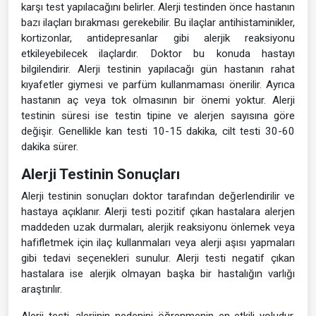
karşı test yapılacağını belirler. Alerji testinden önce hastanın
bazı ilaçları bırakması gerekebilir. Bu ilaçlar antihistaminikler,
kortizonlar, antidepresanlar gibi alerjik reaksiyonu
etkileyebilecek ilaçlardır. Doktor bu konuda hastayı
bilgilendirir. Alerji testinin yapılacağı gün hastanın rahat
kıyafetler giymesi ve parfüm kullanmaması önerilir. Ayrıca
hastanın aç veya tok olmasının bir önemi yoktur. Alerji
testinin süresi ise testin tipine ve alerjen sayısına göre
değişir. Genellikle kan testi 10-15 dakika, cilt testi 30-60
dakika sürer.
Alerji Testinin Sonuçları
Alerji testinin sonuçları doktor tarafından değerlendirilir ve
hastaya açıklanır. Alerji testi pozitif çıkan hastalara alerjen
maddeden uzak durmaları, alerjik reaksiyonu önlemek veya
hafifletmek için ilaç kullanmaları veya alerji aşısı yapmaları
gibi tedavi seçenekleri sunulur. Alerji testi negatif çıkan
hastalara ise alerjik olmayan başka bir hastalığın varlığı
araştırılır.
Alerji testi, alerjinin nedenini öğrenmenin en etkili yoludur.