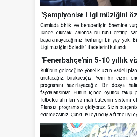
"Şampiyonlar Ligi müziğini öz
Camiada birlik ve beraberliğin önemine vurg
içinde olursak, salonda bu ruhu getirip s
başaramayacağımız herhangi bir şey yok. B
Ligi müziğini özledik" ifadelerini kullandı.
"Fenerbahçe'nin 5-10 yıllık v
Kulübün geleceğine yönelik uzun vadeli plan
unutacağız, bırakacağız. Yeni bir çizgi, 
programını hazırlayacağız. Bir dosya ha
faydalansınlar. Bunun içinde oyuncu takip p
futbolcu alımları ve mali bütçenin sistemi 
Plansız, programsız gidiyoruz. Sizin bütçeniz 
edemezsiniz. Çünkü iyi oyuncuyla futbol iyi o