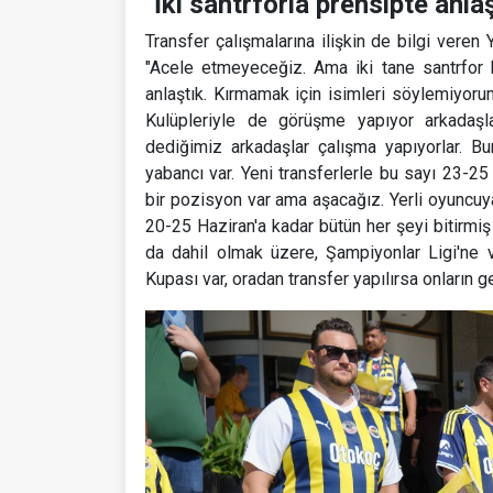
"İki santrforla prensipte anla
Transfer çalışmalarına ilişkin de bilgi veren Yı
"Acele etmeyeceğiz. Ama iki tane santrfor b
anlaştık. Kırmamak için isimleri söylemiyorum
Kulüpleriyle de görüşme yapıyor arkadaşla
dediğimiz arkadaşlar çalışma yapıyorlar. Bu
yabancı var. Yeni transferlerle bu sayı 23-25 
bir pozisyon var ama aşacağız. Yerli oyuncuy
20-25 Haziran'a kadar bütün her şeyi bitirmi
da dahil olmak üzere, Şampiyonlar Ligi'ne v
Kupası var, oradan transfer yapılırsa onların g