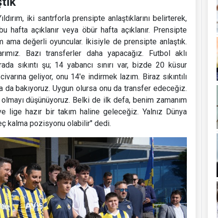
ştık"
ldırım, iki santrforla prensipte anlaştıklarını belirterek,
u hafta açıklanır veya öbür hafta açıklanır. Prensipte
 ama değerli oyuncular. İkisiyle de prensipte anlaştık.
rımız. Bazı transferler daha yapacağız. Futbol aklı
rada sıkıntı şu; 14 yabancı sınırı var, bizde 20 küsur
civarına geliyor, onu 14'e indirmek lazım. Biraz sıkıntılı
a da bakıyoruz. Uygun olursa onu da transfer edeceğiz.
ş olmayı düşünüyoruz. Belki de ilk defa, benim zamanım
e lige hazır bir takım haline geleceğiz. Yalnız Dünya
eç kalma pozisyonu olabilir" dedi.