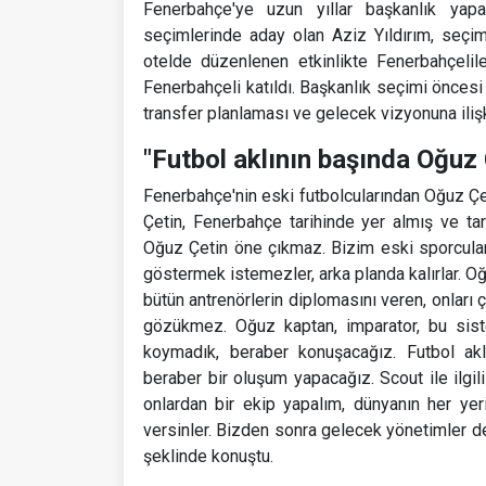
Fenerbahçe'ye uzun yıllar başkanlık yapa
seçimlerinde aday olan Aziz Yıldırım, seçim 
otelde düzenlenen etkinlikte Fenerbahçelil
Fenerbahçeli katıldı. Başkanlık seçimi öncesi 
transfer planlaması ve gelecek vizyonuna iliş
"Futbol aklının başında Oğuz 
Fenerbahçe'nin eski futbolcularından Oğuz Çet
Çetin, Fenerbahçe tarihinde yer almış ve taraf
Oğuz Çetin öne çıkmaz. Bizim eski sporculard
göstermek istemezler, arka planda kalırlar. O
bütün antrenörlerin diplomasını veren, onları ç
gözükmez. Oğuz kaptan, imparator, bu sist
koymadık, beraber konuşacağız. Futbol akl
beraber bir oluşum yapacağız. Scout ile ilgil
onlardan bir ekip yapalım, dünyanın her yeri
versinler. Bizden sonra gelecek yönetimler d
şeklinde konuştu.