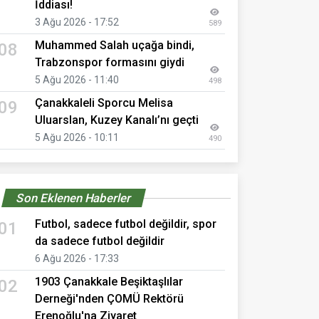
İddiası!
3 Ağu 2026 - 17:52
589
Muhammed Salah uçağa bindi,
08
Trabzonspor formasını giydi
5 Ağu 2026 - 11:40
498
Çanakkaleli Sporcu Melisa
09
Uluarslan, Kuzey Kanalı’nı geçti
5 Ağu 2026 - 10:11
490
Son Eklenen Haberler
Futbol, sadece futbol değildir, spor
01
da sadece futbol değildir
6 Ağu 2026 - 17:33
1903 Çanakkale Beşiktaşlılar
02
Derneği'nden ÇOMÜ Rektörü
Erenoğlu'na Ziyaret