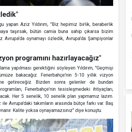
ledik"
u yapan Aziz Yıldırım, "Biz hepimiz birlik, beraberlik
ahaya taşırsak, bütün camia buna sahip çıkarsa bizim
iz Avrupa'da oynamayı özledik, Avrupa'da Şampiyonlar
izyon programını hazırlayacağız"
lama yapılması gerektiğini söyleyen Yıldırım, "Geçmişi
önümüze bakacağız. Fenerbahçe'nin 5-10 yıllık vizyon
line getireceğiz. Bizden sonra gelenler de bundan
rogramları, Fenerbahçe'nin tesisleşmedeki ihtiyaçları,
olacak. Her 5 senelik, 10 senelik plan yapmamız lazım.
ile Avrupa'daki takımların arasında bütçe farkı var. Baş
ynanır. Kalite yoksa oynayamazsınız" diye konuştu.