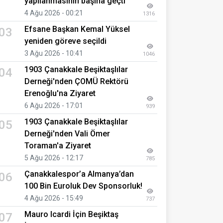
yapılanmasının başına geçti
4 Ağu 2026 - 00:21
1316
Efsane Başkan Kemal Yüksel
03
yeniden göreve seçildi
3 Ağu 2026 - 10:41
1046
1903 Çanakkale Beşiktaşlılar
04
Derneği'nden ÇOMÜ Rektörü
Erenoğlu'na Ziyaret
6 Ağu 2026 - 17:01
939
1903 Çanakkale Beşiktaşlılar
05
Derneği'nden Vali Ömer
Toraman'a Ziyaret
5 Ağu 2026 - 12:17
785
Çanakkalespor’a Almanya’dan
06
100 Bin Euroluk Dev Sponsorluk!
4 Ağu 2026 - 15:49
737
Mauro Icardi İçin Beşiktaş
07