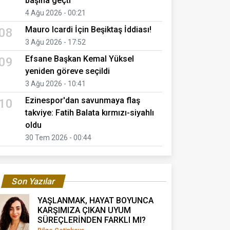
başına geçti
4 Ağu 2026 - 00:21
Mauro Icardi İçin Beşiktaş İddiası!
08
3 Ağu 2026 - 17:52
Efsane Başkan Kemal Yüksel
09
yeniden göreve seçildi
3 Ağu 2026 - 10:41
Ezinespor'dan savunmaya flaş
10
takviye: Fatih Balata kırmızı-siyahlı
oldu
30 Tem 2026 - 00:44
Son Yazılar
YAŞLANMAK, HAYAT BOYUNCA
KARŞIMIZA ÇIKAN UYUM
SÜREÇLERİNDEN FARKLI MI?