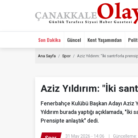
Son Dakika
Güncel
Kent Yaşamından
Polit
Ana Sayfa
Spor
Aziz Yıldırım: "İki santrforla prensi
Aziz Yıldırım: "İki san
Fenerbahçe Kulübü Başkan Adayı Aziz Yıld
Yıldırım burada yaptığı açıklamada, "İki s
Prensipte anlaştık" dedi.
31 May 2026 - 14:06
Güncelleme: 
Spor