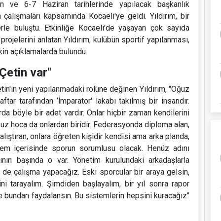
n ve 6-7 Haziran tarihlerinde yapılacak başkanlık
çalışmaları kapsamında Kocaeli'ye geldi. Yıldırım, bir
erle buluştu. Etkinliğe Kocaeli'de yaşayan çok sayıda
projelerini anlatan Yıldırım, kulübün sportif yapılanması,
kin açıklamalarda bulundu.
Çetin var"
in'in yeni yapılanmadaki rolüne değinen Yıldırım, "Oğuz
tar tarafından ‘İmparator' lakabı takılmış bir insandır.
a böyle bir adet vardır. Onlar hiçbir zaman kendilerini
ğuz hoca da onlardan biridir. Federasyonda diploma alan,
alıştıran, onlara öğreten kişidir kendisi ama arka planda,
em içerisinde sporun sorumlusu olacak. Henüz adını
ının başında o var. Yönetim kurulundaki arkadaşlarla
i de çalışma yapacağız. Eski sporcular bir araya gelsin,
ni tarayalım. Şimdiden başlayalım, bir yıl sonra rapor
e bundan faydalansın. Bu sistemlerin hepsini kuracağız"