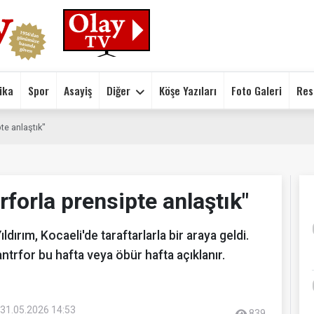
ika
Spor
Asayiş
Diğer
Köşe Yazıları
Foto Galeri
Res
pte anlaştık"
trforla prensipte anlaştık"
ırım, Kocaeli'de taraftarlarla bir araya geldi.
antrfor bu hafta veya öbür hafta açıklanır.
31.05.2026 14:53
839