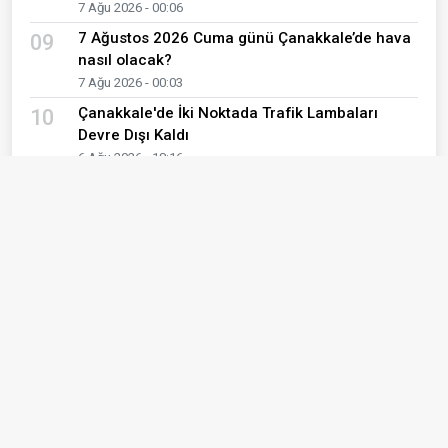
7 Ağu 2026 - 00:06
7 Ağustos 2026 Cuma günü Çanakkale’de hava
09
nasıl olacak?
7 Ağu 2026 - 00:03
Çanakkale'de İki Noktada Trafik Lambaları
10
Devre Dışı Kaldı
6 Ağu 2026 - 18:16
Son Yazılar
İÇİMİZDEKİ SESLER KOROSU
Meral Şen
YAŞLANMAK, HAYAT BOYUNCA
KARŞIMIZA ÇIKAN UYUM SÜREÇLERİNDEN
FARKLI MI?
Bilge Çetinkaya