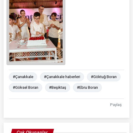
#Çanakkale
#Çanakkale haberleri
#Göktuğ Boran
#Göksel Boran
#Beşiktaş
#Ebru Boran
Paylaş
Çok Okunanlar