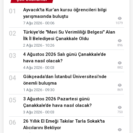
Ayvacık’ta Kur’an kursu öğrencileri bilgi
01
yarışmasında buluştu
7 Ağu 2026 - 00:06
1079
Türkiye'de "Mavi Su Verimliliği Belgesi" Alan
02
İlk İl Belediyesi Çanakkale Oldu
2 Ağu 2026 - 10:26
896
4 Ağustos 2026 Salı günü Çanakkale’de
03
hava nasıl olacak?
4 Ağu 2026 - 00:03
882
Gökçeada’dan İstanbul Üniversitesi’nde
04
önemli buluşma
1 Ağu 2026 - 09:30
869
3 Ağustos 2026 Pazartesi günü
05
Çanakkale’de hava nasıl olacak?
3 Ağu 2026 - 00:03
750
26 Yıllık El Emeği Takılar Tarla Sokak'ta
06
Alıcılarını Bekliyor