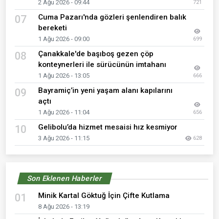
2 Ağu 2026 - 09:44
721
Cuma Pazarı'nda gözleri şenlendiren balık
07
bereketi
1 Ağu 2026 - 09:00
699
Çanakkale'de başıboş gezen çöp
08
konteynerleri ile sürücünün imtahanı
1 Ağu 2026 - 13:05
666
Bayramiç’in yeni yaşam alanı kapılarını
09
açtı
1 Ağu 2026 - 11:04
656
Gelibolu’da hizmet mesaisi hız kesmiyor
10
3 Ağu 2026 - 11:15
628
Son Eklenen Haberler
Minik Kartal Göktuğ İçin Çifte Kutlama
01
8 Ağu 2026 - 13:19