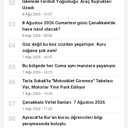
İskelede Feribot Yoğunluğu: Araç Kuyrukları
02
Uzadı
8 Ağu 2026 - 13:07
8 Ağustos 2026 Cumartesi günü Çanakkale’de
03
hava nasıl olacak?
8 Ağu 2026 - 00:03
Göz değil bu kez cüzdan yaşartıyor: Kuru
04
soğana şok zam!
7 Ağu 2026 - 16:47
Bu bölgede her Cuma aynı manzara yaşanıyor
05
7 Ağu 2026 - 16:25
Tarla Sokak'ta "Motosiklet Giremez" Tabelası
06
Var, Motorlar Yine Park Ediliyor
7 Ağu 2026 - 15:26
Çanakkale Vefat İlanları: 7 Ağustos 2026
07
7 Ağu 2026 - 11:20
Ayvacık’ta Kur’an kursu öğrencileri bilgi
08
yarışmasında buluştu