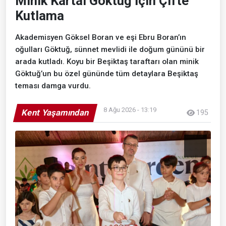
Minik Kartal Göktuğ İçin Çifte
Kutlama
Akademisyen Göksel Boran ve eşi Ebru Boran’ın
oğulları Göktuğ, sünnet mevlidi ile doğum gününü bir
arada kutladı. Koyu bir Beşiktaş taraftarı olan minik
Göktuğ’un bu özel gününde tüm detaylara Beşiktaş
teması damga vurdu.
8 Ağu 2026 - 13:19
Kent Yaşamından
195