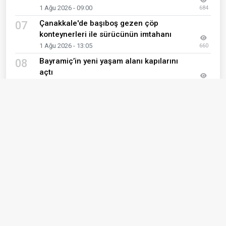
1 Ağu 2026 - 09:00
684
Çanakkale'de başıboş gezen çöp
07
konteynerleri ile sürücünün imtahanı
1 Ağu 2026 - 13:05
660
Bayramiç’in yeni yaşam alanı kapılarını
08
açtı
1 Ağu 2026 - 11:04
647
Gelibolu’da hizmet mesaisi hız kesmiyor
09
3 Ağu 2026 - 11:15
617
1903 Çanakkale Beşiktaşlılar Derneği’nden
10
Turgay Kılıç’a anlamlı ziyaret
1 Ağu 2026 - 08:30
599
Son Eklenen Haberler
Ayvacık’ta Kur’an kursu öğrencileri bilgi
01
yarışmasında buluştu