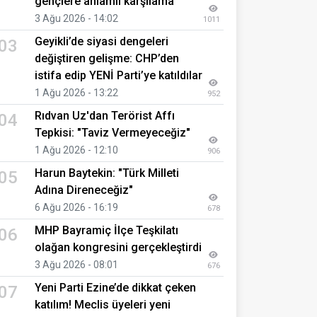
gençlere anlamlı karşılama
3 Ağu 2026 - 14:02
1011
Geyikli’de siyasi dengeleri
03
değiştiren gelişme: CHP’den
istifa edip YENİ Parti’ye katıldılar
1 Ağu 2026 - 13:22
952
Rıdvan Uz'dan Terörist Affı
04
Tepkisi: "Taviz Vermeyeceğiz"
1 Ağu 2026 - 12:10
906
Harun Baytekin: "Türk Milleti
05
Adına Direneceğiz"
6 Ağu 2026 - 16:19
678
MHP Bayramiç İlçe Teşkilatı
06
olağan kongresini gerçekleştirdi
3 Ağu 2026 - 08:01
676
Yeni Parti Ezine’de dikkat çeken
07
katılım! Meclis üyeleri yeni