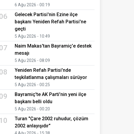
6 Ağu 2026 - 00:19
Gelecek Partisi'nin Ezine ilçe
06
başkanı Yeniden Refah Partisi'ne
geçti
5 Ağu 2026 - 10:49
Naim Makas'tan Bayramiç'e destek
07
mesajı
5 Ağu 2026 - 08:09
Yeniden Refah Partisi'nde
08
teşkilatlanma çalışmaları sürüyor
5 Ağu 2026 - 00:25
Bayramiç'te AK Parti'nin yeni ilçe
09
başkanı belli oldu
5 Ağu 2026 - 00:20
Turan "Çare 2002 ruhudur, çözüm
10
2002 anlayışıdır"
4 Ağu 2026 - 15:38