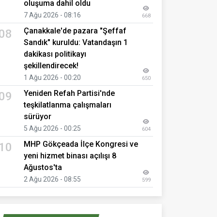
oluşuma dahil oldu
7 Ağu 2026 - 08:16
668
Çanakkale'de pazara "Şeffaf
08
Sandık" kuruldu: Vatandaşın 1
dakikası politikayı
şekillendirecek!
1 Ağu 2026 - 00:20
650
Yeniden Refah Partisi'nde
09
teşkilatlanma çalışmaları
sürüyor
5 Ağu 2026 - 00:25
604
MHP Gökçeada İlçe Kongresi ve
10
yeni hizmet binası açılışı 8
Ağustos'ta
2 Ağu 2026 - 08:55
599