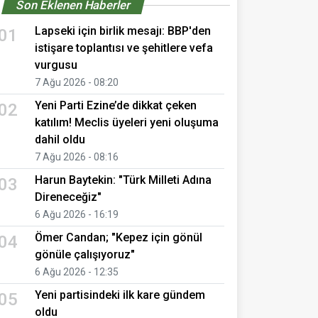
Son Eklenen Haberler
Lapseki için birlik mesajı: BBP'den
01
istişare toplantısı ve şehitlere vefa
vurgusu
7 Ağu 2026 - 08:20
Yeni Parti Ezine’de dikkat çeken
02
katılım! Meclis üyeleri yeni oluşuma
dahil oldu
7 Ağu 2026 - 08:16
Harun Baytekin: "Türk Milleti Adına
03
Direneceğiz"
6 Ağu 2026 - 16:19
Ömer Candan; "Kepez için gönül
04
gönüle çalışıyoruz"
6 Ağu 2026 - 12:35
Yeni partisindeki ilk kare gündem
05
oldu