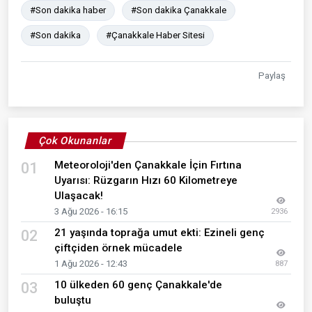
#Son dakika haber
#Son dakika Çanakkale
#Son dakika
#Çanakkale Haber Sitesi
Paylaş
Çok Okunanlar
Meteoroloji'den Çanakkale İçin Fırtına
01
Uyarısı: Rüzgarın Hızı 60 Kilometreye
Ulaşacak!
3 Ağu 2026 - 16:15
2936
21 yaşında toprağa umut ekti: Ezineli genç
02
çiftçiden örnek mücadele
1 Ağu 2026 - 12:43
887
10 ülkeden 60 genç Çanakkale'de
03
buluştu