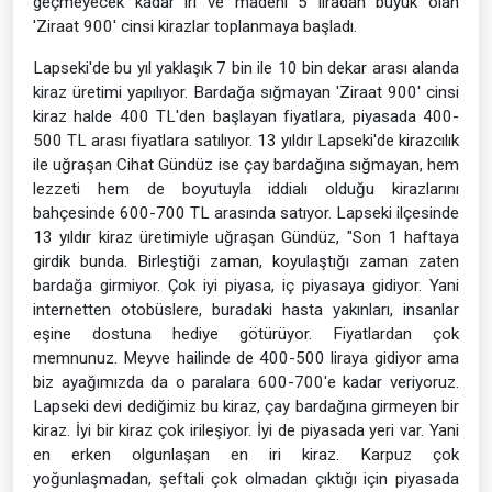
geçmeyecek kadar iri ve madeni 5 liradan büyük olan
'Ziraat 900' cinsi kirazlar toplanmaya başladı.
Lapseki'de bu yıl yaklaşık 7 bin ile 10 bin dekar arası alanda
kiraz üretimi yapılıyor. Bardağa sığmayan 'Ziraat 900' cinsi
kiraz halde 400 TL'den başlayan fiyatlara, piyasada 400-
500 TL arası fiyatlara satılıyor. 13 yıldır Lapseki'de kirazcılık
ile uğraşan Cihat Gündüz ise çay bardağına sığmayan, hem
lezzeti hem de boyutuyla iddialı olduğu kirazlarını
bahçesinde 600-700 TL arasında satıyor. Lapseki ilçesinde
13 yıldır kiraz üretimiyle uğraşan Gündüz, "Son 1 haftaya
girdik bunda. Birleştiği zaman, koyulaştığı zaman zaten
bardağa girmiyor. Çok iyi piyasa, iç piyasaya gidiyor. Yani
internetten otobüslere, buradaki hasta yakınları, insanlar
eşine dostuna hediye götürüyor. Fiyatlardan çok
memnunuz. Meyve hailinde de 400-500 liraya gidiyor ama
biz ayağımızda da o paralara 600-700'e kadar veriyoruz.
Lapseki devi dediğimiz bu kiraz, çay bardağına girmeyen bir
kiraz. İyi bir kiraz çok irileşiyor. İyi de piyasada yeri var. Yani
en erken olgunlaşan en iri kiraz. Karpuz çok
yoğunlaşmadan, şeftali çok olmadan çıktığı için piyasada