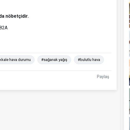
da nöbetçidir.
182A
kale hava durumu
#sağanak yağış
#bulutlu hava
Paylaş