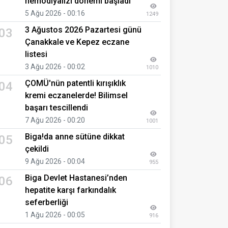
hemodiyalizi dönemi başladı
5 Ağu 2026 - 00:16
1249
3 Ağustos 2026 Pazartesi günü
03
Çanakkale ve Kepez eczane
listesi
3 Ağu 2026 - 00:02
1010
ÇOMÜ'nün patentli kırışıklık
04
kremi eczanelerde! Bilimsel
başarı tescillendi
7 Ağu 2026 - 00:20
1001
Biga!da anne sütüne dikkat
05
çekildi
9 Ağu 2026 - 00:04
955
Biga Devlet Hastanesi’nden
06
hepatite karşı farkındalık
seferberliği
1 Ağu 2026 - 00:05
916