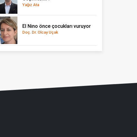
Yağız Ata
El Nino önce çocukları vuruyor
Doç. Dr. Olcay Uçak