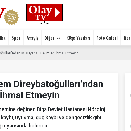
ika
Spor
Asayiş
Diğer
Köşe Yazıları
Foto Galeri
Res
ulları’ndan MS Uyarısı: Belirtileri İhmal Etmeyin
em Direybatoğulları’ndan
i İhmal Etmeyin
nemine değinen Biga Devlet Hastanesi Nöroloji
kaybı, uyuşma, güç kaybı ve dengesizlik gibi
i uyarısında bulundu.