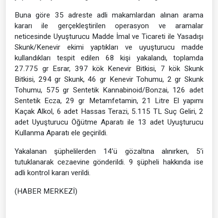
Buna göre 35 adreste adli makamlardan alınan arama
kararı ile gerçekleştirilen operasyon ve aramalar
neticesinde Uyuşturucu Madde İmal ve Ticareti ile Yasadışı
Skunk/Kenevir ekimi yaptıkları ve uyuşturucu madde
kullandıkları tespit edilen 68 kişi yakalandı, toplamda
27.775 gr Esrar, 397 kök Kenevir Bitkisi, 7 kök Skunk
Bitkisi, 294 gr Skunk, 46 gr Kenevir Tohumu, 2 gr Skunk
Tohumu, 575 gr Sentetik Kannabinoid/Bonzai, 126 adet
Sentetik Ecza, 29 gr Metamfetamin, 21 Litre El yapımı
Kaçak Alkol, 6 adet Hassas Terazi, 5.115 TL Suç Geliri, 2
adet Uyuşturucu Öğütme Aparatı ile 13 adet Uyuşturucu
Kullanma Aparatı ele geçirildi.
Yakalanan şüphelilerden 14’ü gözaltına alınırken, 5’i
tutuklanarak cezaevine gönderildi. 9 şüpheli hakkında ise
adli kontrol kararı verildi.
(HABER MERKEZİ)