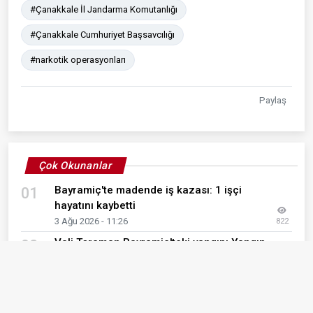
#Çanakkale İl Jandarma Komutanlığı
#Çanakkale Cumhuriyet Başsavcılığı
#narkotik operasyonları
Paylaş
Çok Okunanlar
Bayramiç'te madende iş kazası: 1 işçi
01
hayatını kaybetti
3 Ağu 2026 - 11:26
822
Vali Toraman Bayramiç'teki yangını Yangın
02
Yönetim Merkezi'nde takip etti
2 Ağu 2026 - 17:57
656
Bayramiç'teki orman yangınına havadan ve
03
karadan müdahale devam ediyor