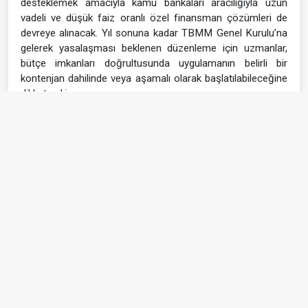
desteklemek amacıyla kamu bankaları aracılığıyla uzun
vadeli ve düşük faiz oranlı özel finansman çözümleri de
devreye alınacak. Yıl sonuna kadar TBMM Genel Kurulu’na
gelerek yasalaşması beklenen düzenleme için uzmanlar,
bütçe imkanları doğrultusunda uygulamanın belirli bir
kontenjan dahilinde veya aşamalı olarak başlatılabileceğine
dikkat çekiyor.
(HABER MERKEZİ)
#Hurda teşviki 2026
#ÖTV’siz araç satışı
#25 yaş üstü hurda indirimi
#İlk Arabam projesi
#Yerli otomobil ÖTV muafiyeti
#Otomobil haberleri
#Çanakkale haber
#Çanakkale son dakika haber
#Son dakika haber
#Son dakika Çanakkale
#Son dakika
#Çanakkale Haber Sitesi