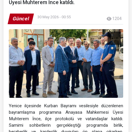
Üyesi Muhterem İnce katıldı.
30 May 2026 - 00:55
Güncel
1204
Yenice ilçesinde Kurban Bayramı vesilesiyle düzenlenen
bayramlaşma programına Anayasa Mahkemesi Üyesi
Muhterem İnce, ilçe protokolü ve vatandaşlar katıldı.
Samimi sohbetlerin gerçekleştiği programda birlik,
beraberlik ve kardeşlik duyguları ön plana çıkarken,