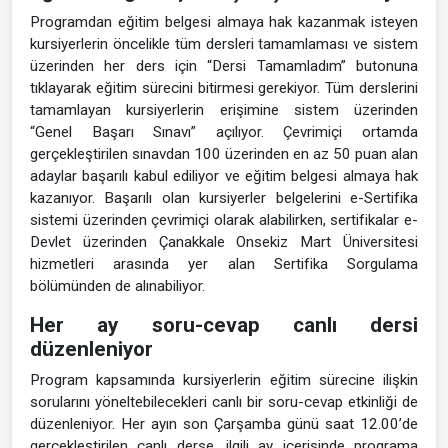
Programdan eğitim belgesi almaya hak kazanmak isteyen
kursiyerlerin öncelikle tüm dersleri tamamlaması ve sistem
üzerinden her ders için “Dersi Tamamladım” butonuna
tıklayarak eğitim sürecini bitirmesi gerekiyor. Tüm derslerini
tamamlayan kursiyerlerin erişimine sistem üzerinden
“Genel Başarı Sınavı” açılıyor. Çevrimiçi ortamda
gerçekleştirilen sınavdan 100 üzerinden en az 50 puan alan
adaylar başarılı kabul ediliyor ve eğitim belgesi almaya hak
kazanıyor. Başarılı olan kursiyerler belgelerini e-Sertifika
sistemi üzerinden çevrimiçi olarak alabilirken, sertifikalar e-
Devlet üzerinden Çanakkale Onsekiz Mart Üniversitesi
hizmetleri arasında yer alan Sertifika Sorgulama
bölümünden de alınabiliyor.
Her ay soru-cevap canlı dersi
düzenleniyor
Program kapsamında kursiyerlerin eğitim sürecine ilişkin
sorularını yöneltebilecekleri canlı bir soru-cevap etkinliği de
düzenleniyor. Her ayın son Çarşamba günü saat 12.00’de
gerçekleştirilen canlı derse, ilgili ay içerisinde programa