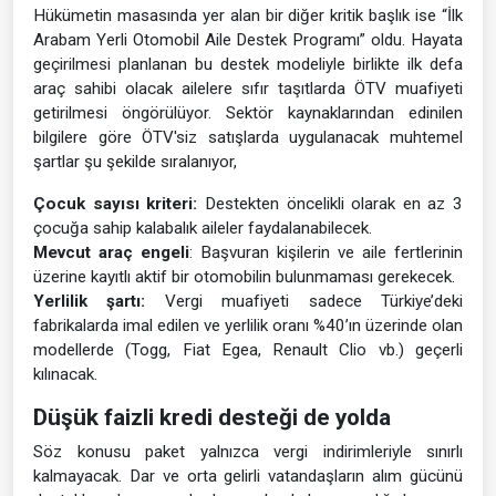
Hükümetin masasında yer alan bir diğer kritik başlık ise “İlk
Arabam Yerli Otomobil Aile Destek Programı” oldu. Hayata
geçirilmesi planlanan bu destek modeliyle birlikte ilk defa
araç sahibi olacak ailelere sıfır taşıtlarda ÖTV muafiyeti
getirilmesi öngörülüyor. Sektör kaynaklarından edinilen
bilgilere göre ÖTV'siz satışlarda uygulanacak muhtemel
şartlar şu şekilde sıralanıyor,
Çocuk sayısı kriteri:
Destekten öncelikli olarak en az 3
çocuğa sahip kalabalık aileler faydalanabilecek.
Mevcut araç engeli
: Başvuran kişilerin ve aile fertlerinin
üzerine kayıtlı aktif bir otomobilin bulunmaması gerekecek.
Yerlilik şartı:
Vergi muafiyeti sadece Türkiye’deki
fabrikalarda imal edilen ve yerlilik oranı %40’ın üzerinde olan
modellerde (Togg, Fiat Egea, Renault Clio vb.) geçerli
kılınacak.
Düşük faizli kredi desteği de yolda
Söz konusu paket yalnızca vergi indirimleriyle sınırlı
kalmayacak. Dar ve orta gelirli vatandaşların alım gücünü