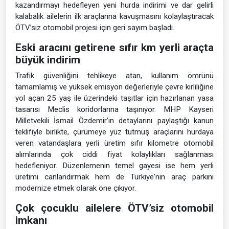
kazandırmayı hedefleyen yeni hurda indirimi ve dar gelirli
kalabalık ailelerin ilk araçlarına kavuşmasını kolaylaştıracak
ÖTV’siz otomobil projesi için geri sayım başladı.
Eski aracını getirene sıfır km yerli araçta
büyük indirim
Trafik güvenliğini tehlikeye atan, kullanım ömrünü
tamamlamış ve yüksek emisyon değerleriyle çevre kirliliğine
yol açan 25 yaş ile üzerindeki taşıtlar için hazırlanan yasa
tasarısı Meclis koridorlarına taşınıyor. MHP Kayseri
Milletvekili İsmail Özdemir’in detaylarını paylaştığı kanun
teklifiyle birlikte, çürümeye yüz tutmuş araçlarını hurdaya
veren vatandaşlara yerli üretim sıfır kilometre otomobil
alımlarında çok ciddi fiyat kolaylıkları sağlanması
hedefleniyor. Düzenlemenin temel gayesi ise hem yerli
üretimi canlandırmak hem de Türkiye'nin araç parkını
modernize etmek olarak öne çıkıyor.
Çok çocuklu ailelere ÖTV’siz otomobil
imkanı