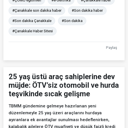
#ÇOMÜ eğitimleri
#e-Sertifika
#Çanakkale haber
#Çanakkale son dakika haber
#Son dakika haber
#Son dakika Çanakkale
#Son dakika
#Çanakkale Haber Sitesi
Paylaş
25 yaş üstü araç sahiplerine dev
müjde: ÖTV’siz otomobil ve hurda
teşvikinde sıcak gelişme
TBMM gündemine gelmeye hazırlanan yeni
düzenlemeyle 25 yaş üzeri araçlarını hurdaya
ayıranlara ek avantajlar sunulması hedeflenirken,
kalabalık ailelere ÖTV muafiyeti ve düşük faizli kredi