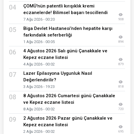
ÇOMÜ'nün patentli kırışıklık kremi
04
eczanelerde! Bilimsel başarı tescillendi
7 Ağu 2026 - 00:20
908
Biga Devlet Hastanesi’nden hepatite karşı
05
farkındalık seferberliği
1 Ağu 2026 - 00:05
894
4 Ağustos 2026 Salı günü Çanakkale ve
06
Kepez eczane listesi
4 Ağu 2026 - 00:02
879
Lazer Epilasyona Uygunluk Nasıl
07
Değerlendirilir?
3 Ağu 2026 - 19:23
818
8 Ağustos 2026 Cumartesi günü Çanakkale
08
ve Kepez eczane listesi
8 Ağu 2026 - 00:02
720
2 Ağustos 2026 Pazar günü Çanakkale ve
09
Kepez eczane listesi
2 Ağu 2026 - 00:02
695