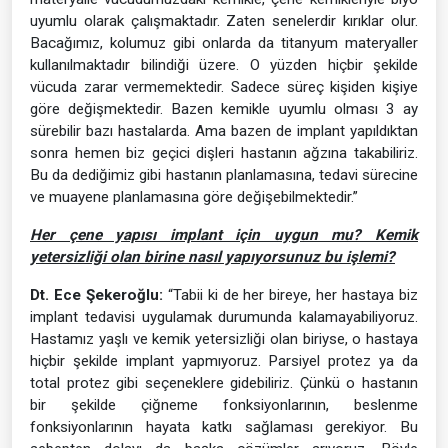
uyumlu olarak çalışmaktadır. Zaten senelerdir kırıklar olur.
Bacağımız, kolumuz gibi onlarda da titanyum materyaller
kullanılmaktadır bilindiği üzere. O yüzden hiçbir şekilde
vücuda zarar vermemektedir. Sadece süreç kişiden kişiye
göre değişmektedir. Bazen kemikle uyumlu olması 3 ay
sürebilir bazı hastalarda. Ama bazen de implant yapıldıktan
sonra hemen biz geçici dişleri hastanın ağzına takabiliriz.
Bu da dediğimiz gibi hastanın planlamasına, tedavi sürecine
ve muayene planlamasına göre değişebilmektedir.”
Her çene yapısı implant için uygun mu? Kemik
yetersizliği olan birine nasıl yapıyorsunuz bu işlemi?
Dt. Ece Şekeroğlu:
“Tabii ki de her bireye, her hastaya biz
implant tedavisi uygulamak durumunda kalamayabiliyoruz.
Hastamız yaşlı ve kemik yetersizliği olan biriyse, o hastaya
hiçbir şekilde implant yapmıyoruz. Parsiyel protez ya da
total protez gibi seçeneklere gidebiliriz. Çünkü o hastanın
bir şekilde çiğneme fonksiyonlarının, beslenme
fonksiyonlarının hayata katkı sağlaması gerekiyor. Bu