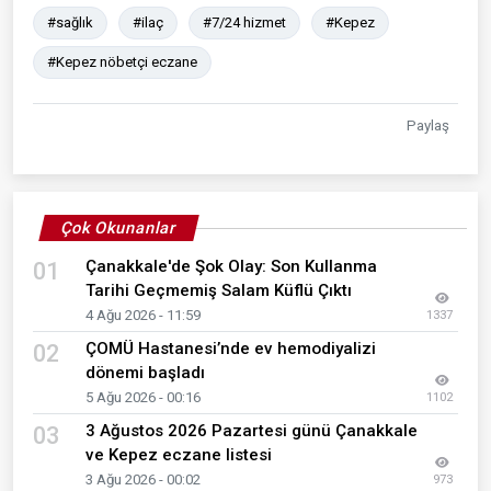
#sağlık
#ilaç
#7/24 hizmet
#Kepez
#Kepez nöbetçi eczane
Paylaş
Çok Okunanlar
Çanakkale'de Şok Olay: Son Kullanma
01
Tarihi Geçmemiş Salam Küflü Çıktı
4 Ağu 2026 - 11:59
1337
ÇOMÜ Hastanesi’nde ev hemodiyalizi
02
dönemi başladı
5 Ağu 2026 - 00:16
1102
3 Ağustos 2026 Pazartesi günü Çanakkale
03
ve Kepez eczane listesi
3 Ağu 2026 - 00:02
973