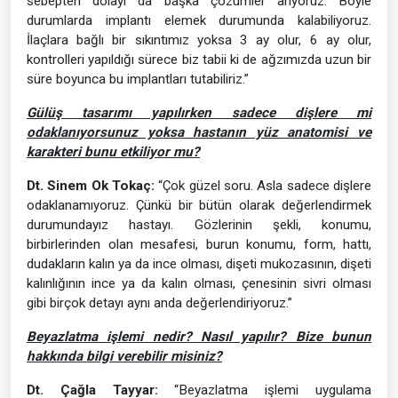
sebepten dolayı da başka çözümler arıyoruz. Böyle
durumlarda implantı elemek durumunda kalabiliyoruz.
İlaçlara bağlı bir sıkıntımız yoksa 3 ay olur, 6 ay olur,
kontrolleri yapıldığı sürece biz tabii ki de ağzımızda uzun bir
süre boyunca bu implantları tutabiliriz.”
Gülüş tasarımı yapılırken sadece dişlere mi
odaklanıyorsunuz yoksa hastanın yüz anatomisi ve
karakteri bunu etkiliyor mu?
Dt. Sinem Ok Tokaç:
“Çok güzel soru. Asla sadece dişlere
odaklanamıyoruz. Çünkü bir bütün olarak değerlendirmek
durumundayız hastayı. Gözlerinin şekli, konumu,
birbirlerinden olan mesafesi, burun konumu, form, hattı,
dudakların kalın ya da ince olması, dişeti mukozasının, dişeti
kalınlığının ince ya da kalın olması, çenesinin sivri olması
gibi birçok detayı aynı anda değerlendiriyoruz.”
Beyazlatma işlemi nedir? Nasıl yapılır? Bize bunun
hakkında bilgi verebilir misiniz?
Dt. Çağla Tayyar:
“Beyazlatma işlemi uygulama