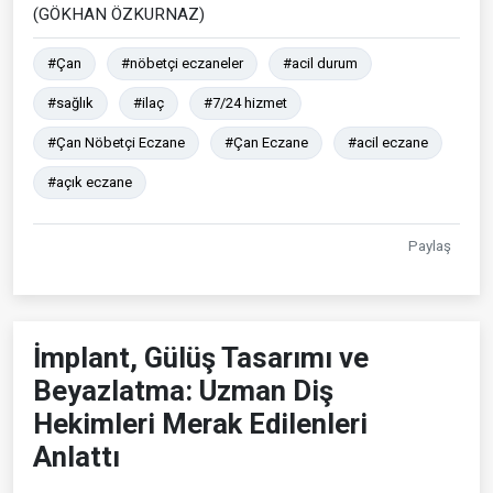
(GÖKHAN ÖZKURNAZ)
#Çan
#nöbetçi eczaneler
#acil durum
#sağlık
#ilaç
#7/24 hizmet
#Çan Nöbetçi Eczane
#Çan Eczane
#acil eczane
#açık eczane
Paylaş
İmplant, Gülüş Tasarımı ve
Beyazlatma: Uzman Diş
Hekimleri Merak Edilenleri
Anlattı