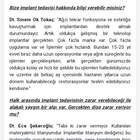
Bize implant tedavisi hakkında bilgi verebilir misiniz?
Dt. Sinem Ok Tokaç:
“Ağzı tekrar fonksiyona ve estetiğe
kavuşturmak için implantlardan destek almak
durumundayız. Artık oldukça gelişmiş bir teknoloji
implantlar gerçekten. Çok fazla marka var. Çok fazla
uygulama var ve İşlemler çok hızlandı. Bundan 15-20 yıl
evvel biraz daha uzun operasyonlar veya ağrılı süreçlerle bu
işlemler gerçekleşirken; artık gerçekten günümüzde
oldukça kolay ve hızlı bir şekilde bu işlemleri halledebiliyoruz
ve üzerine de birkaç ay içerisinde hastanın yıllarca uzun
dönem kullanabileceği restorasyonlar teslim edebiliyoruz
kendisine.”
Halk arasında implant tedavisinin zarar verebileceği ile
alakalı yaygın bir algı var. Gerçekten dişe zarar veriyor
mu?
Dt. Ece Şekeroğlu:
“Tabii ki zarar vermiyor. Kullanılan
materyalimiz titanyumdur. İmplantlar titanyum dediğimiz bu
materyalle vücudumuzdaki kemikle, çene kemikleriyle biyo