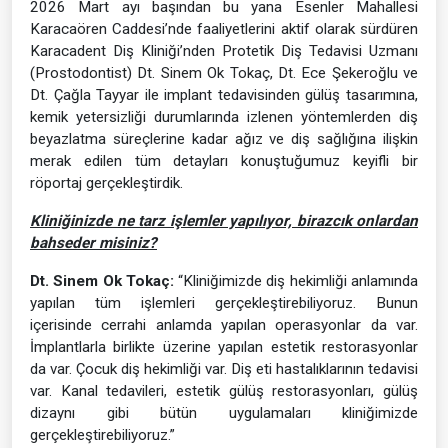
2026 Mart ayı başından bu yana Esenler Mahallesi
Karacaören Caddesi’nde faaliyetlerini aktif olarak sürdüren
Karacadent Diş Kliniği’nden Protetik Diş Tedavisi Uzmanı
(Prostodontist) Dt. Sinem Ok Tokaç, Dt. Ece Şekeroğlu ve
Dt. Çağla Tayyar ile implant tedavisinden gülüş tasarımına,
kemik yetersizliği durumlarında izlenen yöntemlerden diş
beyazlatma süreçlerine kadar ağız ve diş sağlığına ilişkin
merak edilen tüm detayları konuştuğumuz keyifli bir
röportaj gerçekleştirdik.
Kliniğinizde ne tarz işlemler yapılıyor, birazcık onlardan
bahseder misiniz?
Dt. Sinem Ok Tokaç:
“Kliniğimizde diş hekimliği anlamında
yapılan tüm işlemleri gerçekleştirebiliyoruz. Bunun
içerisinde cerrahi anlamda yapılan operasyonlar da var.
İmplantlarla birlikte üzerine yapılan estetik restorasyonlar
da var. Çocuk diş hekimliği var. Diş eti hastalıklarının tedavisi
var. Kanal tedavileri, estetik gülüş restorasyonları, gülüş
dizaynı gibi bütün uygulamaları kliniğimizde
gerçekleştirebiliyoruz.”