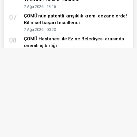
7 Ağu 2026 - 13:16
ÇOMÜ'nün patentli kırışıklık kremi eczanelerde!
07
Bilimsel başarı tescillendi
7 Ağu 2026 - 00:20
ÇOMÜ Hastanesi ile Ezine Belediyesi arasında
08
önemli iş birliği
7 Ağu 2026 - 00:14
7 Ağustos 2026 Cuma günü Çanakkale ve
09
Kepez eczane listesi
7 Ağu 2026 - 00:02
Müdür Görgülü'den Çanakkale UMKE ekibine
10
ziyaret
6 Ağu 2026 - 12:19
Son Yazılar