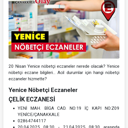
20 Nisan Yenice nöbetçi eczaneler nerede olacak? Yenice
nöbetçi eczane bilgileri… Acil durumlar için hangi nöbetçi
eczaneler hizmette?
Yenice Nöbetçi Eczaneler
ÇELİK ECZANESİ
YENİ MAH. BİGA CAD. NO:19 İÇ KAPI NO:Z09
YENİCE/ÇANAKKALE
02864744117
20.04.2025 08:30 - 21.04.2025 08:30 arasında