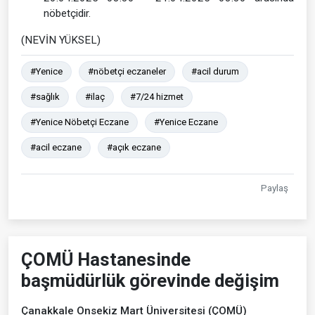
nöbetçidir.
(NEVİN YÜKSEL)
#Yenice
#nöbetçi eczaneler
#acil durum
#sağlık
#ilaç
#7/24 hizmet
#Yenice Nöbetçi Eczane
#Yenice Eczane
#acil eczane
#açık eczane
Paylaş
ÇOMÜ Hastanesinde
başmüdürlük görevinde değişim
Çanakkale Onsekiz Mart Üniversitesi (ÇOMÜ)