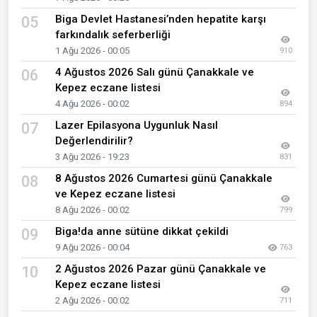
Biga Devlet Hastanesi’nden hepatite karşı
05
farkındalık seferberliği
1 Ağu 2026 - 00:05
910
4 Ağustos 2026 Salı günü Çanakkale ve
06
Kepez eczane listesi
4 Ağu 2026 - 00:02
894
Lazer Epilasyona Uygunluk Nasıl
07
Değerlendirilir?
3 Ağu 2026 - 19:23
831
8 Ağustos 2026 Cumartesi günü Çanakkale
08
ve Kepez eczane listesi
8 Ağu 2026 - 00:02
799
Biga!da anne sütüne dikkat çekildi
09
9 Ağu 2026 - 00:04
763
2 Ağustos 2026 Pazar günü Çanakkale ve
10
Kepez eczane listesi
2 Ağu 2026 - 00:02
711