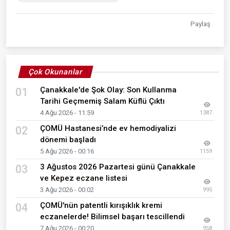
Paylaş
Çok Okunanlar
Çanakkale'de Şok Olay: Son Kullanma
01
Tarihi Geçmemiş Salam Küflü Çıktı
4 Ağu 2026 - 11:59
1387
ÇOMÜ Hastanesi’nde ev hemodiyalizi
02
dönemi başladı
5 Ağu 2026 - 00:16
1159
3 Ağustos 2026 Pazartesi günü Çanakkale
03
ve Kepez eczane listesi
3 Ağu 2026 - 00:02
995
ÇOMÜ'nün patentli kırışıklık kremi
04
eczanelerde! Bilimsel başarı tescillendi
7 Ağu 2026 - 00:20
958