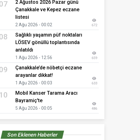
2 Ağustos 2026 Pazar günü
07
Çanakkale ve Kepez eczane
listesi
2 Ağu 2026 - 00:02
672
Sağlıklı yaşamın püf noktaları
08
LÖSEV gönüllü toplantısında
anlatıldı
1 Ağu 2026 - 12:56
659
Çanakkale’de nöbetçi eczane
09
arayanlar dikkat!
1 Ağu 2026 - 00:03
633
Mobil Kanser Tarama Aracı
10
Bayramiç'te
5 Ağu 2026 - 00:05
486
Son Eklenen Haberler