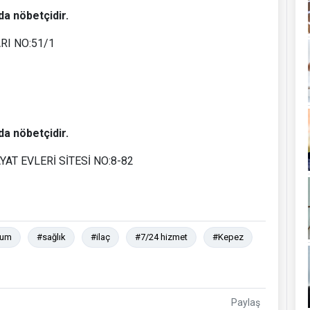
da nöbetçidir.
I NO:51/1
da nöbetçidir.
AT EVLERİ SİTESİ NO:8-82
rum
#sağlık
#ilaç
#7/24 hizmet
#Kepez
Paylaş