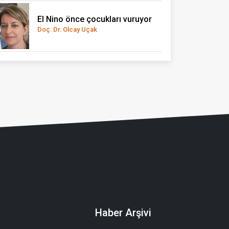
El Nino önce çocukları vuruyor
Doç. Dr. Olcay Uçak
Haber Arşivi