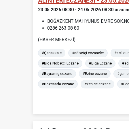
ALINTERİ ECZANESİ - 23.05.202
23.05.2026 08:30 - 24.05.2026 08:30 arasın
BOĞAZKENT MAH.YUNUS EMRE SOK.NO
0286 263 08 80
(HABER MERKEZİ)
#Çanakkale
#nöbetçi eczaneler
#acil du
#Biga Nöbetçi Eczane
#Biga Eczane
#ac
#Bayramiç eczane
#Ezine eczane
#çan e
#Bozcaada eczane
#Yenice eczane
#Ece