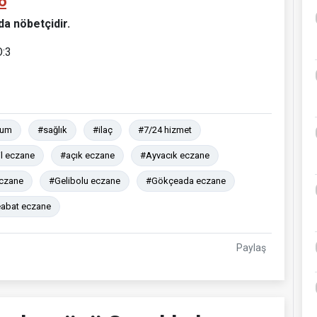
6
da nöbetçidir.
:3
rum
#sağlık
#ilaç
#7/24 hizmet
il eczane
#açık eczane
#Ayvacık eczane
czane
#Gelibolu eczane
#Gökçeada eczane
abat eczane
Paylaş