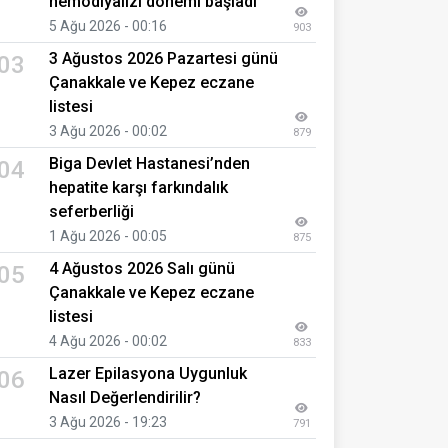
hemodiyalizi dönemi başladı
5 Ağu 2026 - 00:16
903
3 Ağustos 2026 Pazartesi günü
03
Çanakkale ve Kepez eczane
listesi
3 Ağu 2026 - 00:02
879
Biga Devlet Hastanesi’nden
04
hepatite karşı farkındalık
seferberliği
1 Ağu 2026 - 00:05
875
4 Ağustos 2026 Salı günü
05
Çanakkale ve Kepez eczane
listesi
4 Ağu 2026 - 00:02
833
Lazer Epilasyona Uygunluk
06
Nasıl Değerlendirilir?
3 Ağu 2026 - 19:23
791