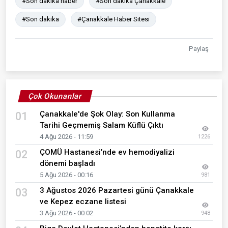
#Son dakika haber
#Son dakika Çanakkale
#Son dakika
#Çanakkale Haber Sitesi
Paylaş
Çok Okunanlar
Çanakkale'de Şok Olay: Son Kullanma
01
Tarihi Geçmemiş Salam Küflü Çıktı
4 Ağu 2026 - 11:59
1226
ÇOMÜ Hastanesi’nde ev hemodiyalizi
02
dönemi başladı
5 Ağu 2026 - 00:16
981
3 Ağustos 2026 Pazartesi günü Çanakkale
03
ve Kepez eczane listesi
3 Ağu 2026 - 00:02
948