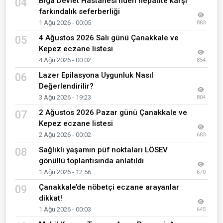
Biga Devlet Hastanesi’nden hepatite karşı
04
farkındalık seferberliği
1 Ağu 2026 - 00:05
883
4 Ağustos 2026 Salı günü Çanakkale ve
05
Kepez eczane listesi
4 Ağu 2026 - 00:02
854
Lazer Epilasyona Uygunluk Nasıl
06
Değerlendirilir?
3 Ağu 2026 - 19:23
804
2 Ağustos 2026 Pazar günü Çanakkale ve
07
Kepez eczane listesi
2 Ağu 2026 - 00:02
683
Sağlıklı yaşamın püf noktaları LÖSEV
08
gönüllü toplantısında anlatıldı
1 Ağu 2026 - 12:56
670
Çanakkale’de nöbetçi eczane arayanlar
09
dikkat!
1 Ağu 2026 - 00:03
645