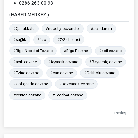
0286 263 00 93
(HABER MERKEZİ)
#Çanakkale
#nöbetçi eczaneler
#acil durum
#sağlık
#ilaç
#7/24 hizmet
#Biga Nöbetçi Eczane
#Biga Eczane
#acil eczane
#açık eczane
#Ayvacık eczane
#Bayramiç eczane
#Ezine eczane
#çan eczane
#Gelibolu eczane
#Gökçeada eczane
#Bozcaada eczane
#Yenice eczane
#Eceabat eczane
Paylaş