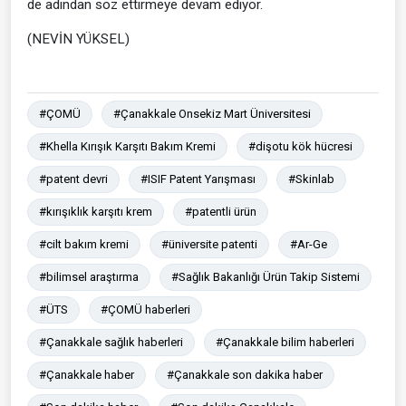
de adından söz ettirmeye devam ediyor.
(NEVİN YÜKSEL)
#ÇOMÜ
#Çanakkale Onsekiz Mart Üniversitesi
#Khella Kırışık Karşıtı Bakım Kremi
#dişotu kök hücresi
#patent devri
#ISIF Patent Yarışması
#Skinlab
#kırışıklık karşıtı krem
#patentli ürün
#cilt bakım kremi
#üniversite patenti
#Ar-Ge
#bilimsel araştırma
#Sağlık Bakanlığı Ürün Takip Sistemi
#ÜTS
#ÇOMÜ haberleri
#Çanakkale sağlık haberleri
#Çanakkale bilim haberleri
#Çanakkale haber
#Çanakkale son dakika haber