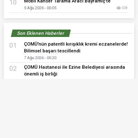
Mobil Kanser Tarama Aracı Bayramiç'te
10
5 Ağu 2026 - 00:05
528
Son Eklenen Haberler
ÇOMÜ'nün patentli kırışıklık kremi eczanelerde!
01
Bilimsel başarı tescillendi
7 Ağu 2026 - 00:20
ÇOMÜ Hastanesi ile Ezine Belediyesi arasında
02
önemli iş birliği
7 Ağu 2026 - 00:14
7 Ağustos 2026 Cuma günü Çanakkale ve
03
Kepez eczane listesi
7 Ağu 2026 - 00:02
Müdür Görgülü'den Çanakkale UMKE ekibine
04
ziyaret
6 Ağu 2026 - 12:19
6 Ağustos 2026 Perşembe günü Çanakkale ve
05