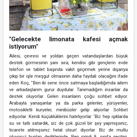
"Gelecekte limonata kafesi açmak
istiyorum"
Ailesi, çevresi ve yoldan geçen vatandaşlardan büyük
destek görmesinin yanı sıra, kendisi gibi gençlerin evde
telefon ve tablet başında vakit geçirmek yerine dışarıya
çıkıp bir işle meşgul olmasının daha faydalı olacağını ifade
eden Koç, "Ben iki sene önce satmaya başladığımda ailem
ve arkadaşlarım gurur duydular. Tanımadığım insanlar da
destek oluyorlar. Gelen insanların çoğu sohbet ediyor.
Arabayla yanaşanlar ya da parka gelenler, yürüyenler,
motosikletli kuryeler, minibüsler gelip alıyorlar. Sohbet
ediyorlar. Kendi küçüklüklerini hatırlıyorlar. ‘Biz hep ışıklarda
su ve tatlı satardık, siz de çok güzel bir şey yapmışsınız,
ticarete atılmışsınız helal olsun' diyorlar. Biz de mutlu
oluyoruz bunları dediklerinde. Ben şimdi 9. sınıfa geçtim.