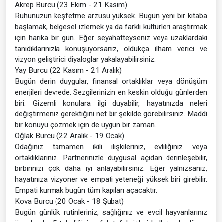
Akrep Burcu (23 Ekim - 21 Kasım)
Ruhunuzun keşfetme arzusu yüksek. Bugün yeni bir kitaba
başlamak, belgesel izlemek ya da farklı kültürleri araştırmak
için harika bir gün. Eğer seyahatteyseniz veya uzaklardaki
tanıdıklarınızla konuşuyorsanız, oldukça ilham verici ve
vizyon geliştirici diyaloglar yakalayabilirsiniz.
Yay Burcu (22 Kasım - 21 Aralık)
Bugün derin duygular, finansal ortaklıklar veya dönüşüm
enerjileri devrede. Sezgilerinizin en keskin olduğu günlerden
biri. Gizemli konulara ilgi duyabilir, hayatınızda neleri
değiştirmeniz gerektiğini net bir şekilde görebilirsiniz. Maddi
bir konuyu çözmek için de uygun bir zaman.
Oğlak Burcu (22 Aralık - 19 Ocak)
Odağınız tamamen ikili ilişkileriniz, evliliğiniz veya
ortaklıklarınız. Partnerinizle duygusal açıdan derinleşebilir,
birbirinizi çok daha iyi anlayabilirsiniz. Eğer yalnızsanız,
hayatınıza vizyoner ve empati yeteneği yüksek biri girebilir.
Empati kurmak bugün tüm kapıları açacaktır.
Kova Burcu (20 Ocak - 18 Şubat)
Bugün günlük rutinleriniz, sağlığınız ve evcil hayvanlarınız