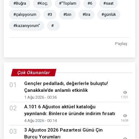
#Buğra
#Koç;
#"Toplam
#6
#saat
#çalışıyorum
#3
#bin
#lira
#günlük
#kazanıyorum"
#
Paylaş
Çok Okunanlar
Gençler pedalladı, değerlerle buluştu!
01
Çanakkale’de anlamlı etkinlik
1 Ağu 2026 - 00:36
1701
A.101 6 Ağustos aktüel kataloğu
02
yayınlandı: Binlerce üründe indirim fırsatı
4 Ağu 2026 - 00:14
1608
3 Ağustos 2026 Pazartesi Günü Çin
03
Burcu Yorumları