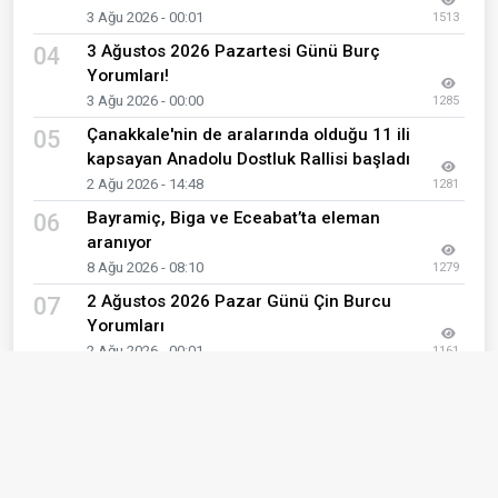
3 Ağu 2026 - 00:01
1513
3 Ağustos 2026 Pazartesi Günü Burç
04
Yorumları!
3 Ağu 2026 - 00:00
1285
Çanakkale'nin de aralarında olduğu 11 ili
05
kapsayan Anadolu Dostluk Rallisi başladı
2 Ağu 2026 - 14:48
1281
Bayramiç, Biga ve Eceabat’ta eleman
06
aranıyor
8 Ağu 2026 - 08:10
1279
2 Ağustos 2026 Pazar Günü Çin Burcu
07
Yorumları
2 Ağu 2026 - 00:01
1161
5 Ağustos 2026 Çarşamba Günü Çin
08
Burcu Yorumları
5 Ağu 2026 - 00:01
1150
2 Ağustos 2026 Pazar Günü Burç
09
Yorumları!