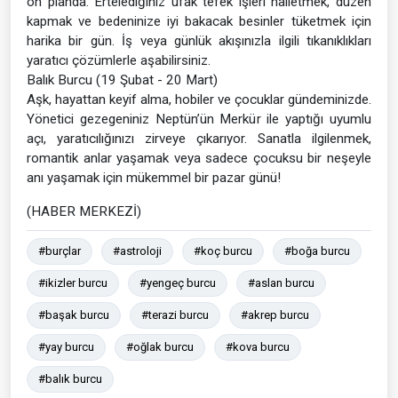
ön planda. Ertelediğiniz ufak tefek işleri halletmek, düzen
kapmak ve bedeninize iyi bakacak besinler tüketmek için
harika bir gün. İş veya günlük akışınızla ilgili tıkanıklıkları
yaratıcı çözümlerle aşabilirsiniz.
Balık Burcu (19 Şubat - 20 Mart)
Aşk, hayattan keyif alma, hobiler ve çocuklar gündeminizde.
Yönetici gezegeniniz Neptün’ün Merkür ile yaptığı uyumlu
açı, yaratıcılığınızı zirveye çıkarıyor. Sanatla ilgilenmek,
romantik anlar yaşamak veya sadece çocuksu bir neşeyle
anı yaşamak için mükemmel bir pazar günü!
(HABER MERKEZİ)
#burçlar
#astroloji
#koç burcu
#boğa burcu
#ikizler burcu
#yengeç burcu
#aslan burcu
#başak burcu
#terazi burcu
#akrep burcu
#yay burcu
#oğlak burcu
#kova burcu
#balık burcu