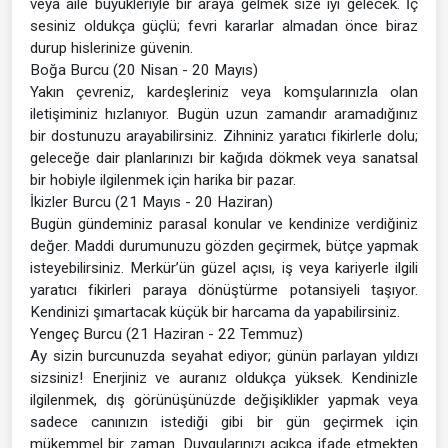
veya aile büyükleriyle bir araya gelmek size iyi gelecek. İç
sesiniz oldukça güçlü; fevri kararlar almadan önce biraz
durup hislerinize güvenin.
Boğa Burcu (20 Nisan - 20 Mayıs)
Yakın çevreniz, kardeşleriniz veya komşularınızla olan
iletişiminiz hızlanıyor. Bugün uzun zamandır aramadığınız
bir dostunuzu arayabilirsiniz. Zihniniz yaratıcı fikirlerle dolu;
geleceğe dair planlarınızı bir kağıda dökmek veya sanatsal
bir hobiyle ilgilenmek için harika bir pazar.
İkizler Burcu (21 Mayıs - 20 Haziran)
Bugün gündeminiz parasal konular ve kendinize verdiğiniz
değer. Maddi durumunuzu gözden geçirmek, bütçe yapmak
isteyebilirsiniz. Merkür’ün güzel açısı, iş veya kariyerle ilgili
yaratıcı fikirleri paraya dönüştürme potansiyeli taşıyor.
Kendinizi şımartacak küçük bir harcama da yapabilirsiniz.
Yengeç Burcu (21 Haziran - 22 Temmuz)
Ay sizin burcunuzda seyahat ediyor; günün parlayan yıldızı
sizsiniz! Enerjiniz ve auranız oldukça yüksek. Kendinizle
ilgilenmek, dış görünüşünüzde değişiklikler yapmak veya
sadece canınızın istediği gibi bir gün geçirmek için
mükemmel bir zaman. Duygularınızı açıkça ifade etmekten