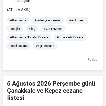
nöbetçidir.
(ATİLLA AKIN)
#Bozcaada
#nöbetçi eczaneler
#acil durum
#sağlık
#ilaç
#7/24 hizmet
#Bozcaada Nöbetçi Eczane
#Bozcaada Eczane
#acil eczane
#açık eczane
Paylaş
6 Ağustos 2026 Perşembe günü
Çanakkale ve Kepez eczane
listesi