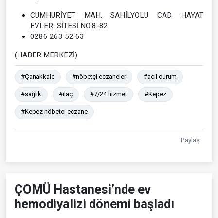
CUMHURİYET MAH. SAHİLYOLU CAD. HAYAT
EVLERİ SİTESİ NO:8-82
0286 263 52 63
(HABER MERKEZİ)
#Çanakkale
#nöbetçi eczaneler
#acil durum
#sağlık
#ilaç
#7/24 hizmet
#Kepez
#Kepez nöbetçi eczane
Paylaş
ÇOMÜ Hastanesi’nde ev
hemodiyalizi dönemi başladı