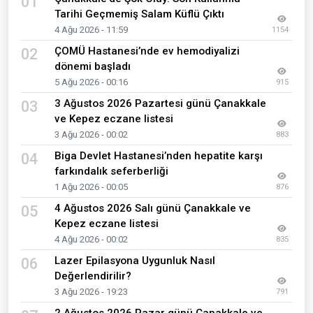
01
Tarihi Geçmemiş Salam Küflü Çıktı
4 Ağu 2026 - 11:59
1154
ÇOMÜ Hastanesi’nde ev hemodiyalizi
02
dönemi başladı
5 Ağu 2026 - 00:16
915
3 Ağustos 2026 Pazartesi günü Çanakkale
03
ve Kepez eczane listesi
3 Ağu 2026 - 00:02
883
Biga Devlet Hastanesi’nden hepatite karşı
04
farkındalık seferberliği
1 Ağu 2026 - 00:05
876
4 Ağustos 2026 Salı günü Çanakkale ve
05
Kepez eczane listesi
4 Ağu 2026 - 00:02
835
Lazer Epilasyona Uygunluk Nasıl
06
Değerlendirilir?
3 Ağu 2026 - 19:23
791