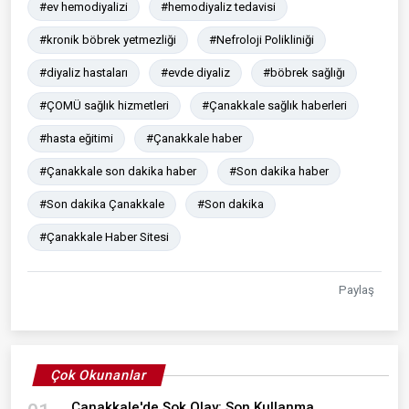
#ev hemodiyalizi
#hemodiyaliz tedavisi
#kronik böbrek yetmezliği
#Nefroloji Polikliniği
#diyaliz hastaları
#evde diyaliz
#böbrek sağlığı
#ÇOMÜ sağlık hizmetleri
#Çanakkale sağlık haberleri
#hasta eğitimi
#Çanakkale haber
#Çanakkale son dakika haber
#Son dakika haber
#Son dakika Çanakkale
#Son dakika
#Çanakkale Haber Sitesi
Paylaş
Çok Okunanlar
Çanakkale'de Şok Olay: Son Kullanma