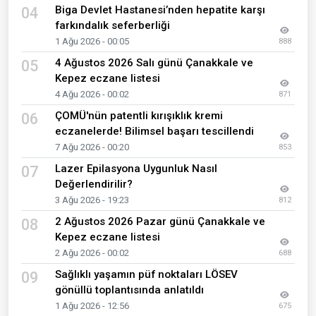
Biga Devlet Hastanesi’nden hepatite karşı
04
farkındalık seferberliği
1 Ağu 2026 - 00:05
888
4 Ağustos 2026 Salı günü Çanakkale ve
05
Kepez eczane listesi
4 Ağu 2026 - 00:02
871
ÇOMÜ'nün patentli kırışıklık kremi
06
eczanelerde! Bilimsel başarı tescillendi
7 Ağu 2026 - 00:20
853
Lazer Epilasyona Uygunluk Nasıl
07
Değerlendirilir?
3 Ağu 2026 - 19:23
812
2 Ağustos 2026 Pazar günü Çanakkale ve
08
Kepez eczane listesi
2 Ağu 2026 - 00:02
688
Sağlıklı yaşamın püf noktaları LÖSEV
09
gönüllü toplantısında anlatıldı
1 Ağu 2026 - 12:56
675