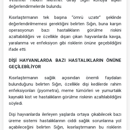
Veteriner Hekim Mehmet Giray Sığın konuya ilişkin
değerlendirmelerde bulundu.
Kısırlaştırmanın tek başına “ömrü uzatır” şeklinde
değerlendirilmemesi gerektiğini belirten Sığın, buna karşın
operasyonun bazı hastalıkların görülme riskini
azaltabildiğini ve özellikle dışarı çıkan hayvanlarda kavga,
yaralanma ve enfeksiyon gibi risklerin önüne geçebildiğini
ifade etti.
DİŞİ HAYVANLARDA BAZI HASTALIKLARIN ÖNÜNE
GEÇİLEBİLİYOR
Kısırlaştırmanın sağlık açısından önemli faydaları
bulunduğunu belirten Sığın, özellikle dişi kedilerde rahim
enfeksiyonları (pyometra), meme tümörleri ve yumurtalık
kaynaklı kist ve hastalıkların görülme riskinin azaltılabildiğini
söyledi.
Dişi hayvanlarda ilerleyen yaşlarda ortaya çıkabilecek bazı
üreme sistemi hastalıklarının ciddi sağlık sorunlarına yol
açabileceğini belirten Sığın, kısırlaştırmanın bu risklerin