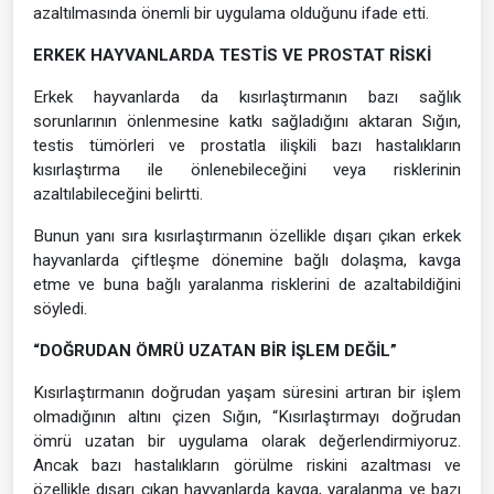
azaltılmasında önemli bir uygulama olduğunu ifade etti.
ERKEK HAYVANLARDA TESTİS VE PROSTAT RİSKİ
Erkek hayvanlarda da kısırlaştırmanın bazı sağlık
sorunlarının önlenmesine katkı sağladığını aktaran Sığın,
testis tümörleri ve prostatla ilişkili bazı hastalıkların
kısırlaştırma ile önlenebileceğini veya risklerinin
azaltılabileceğini belirtti.
Bunun yanı sıra kısırlaştırmanın özellikle dışarı çıkan erkek
hayvanlarda çiftleşme dönemine bağlı dolaşma, kavga
etme ve buna bağlı yaralanma risklerini de azaltabildiğini
söyledi.
“DOĞRUDAN ÖMRÜ UZATAN BİR İŞLEM DEĞİL”
Kısırlaştırmanın doğrudan yaşam süresini artıran bir işlem
olmadığının altını çizen Sığın, “Kısırlaştırmayı doğrudan
ömrü uzatan bir uygulama olarak değerlendirmiyoruz.
Ancak bazı hastalıkların görülme riskini azaltması ve
özellikle dışarı çıkan hayvanlarda kavga, yaralanma ve bazı