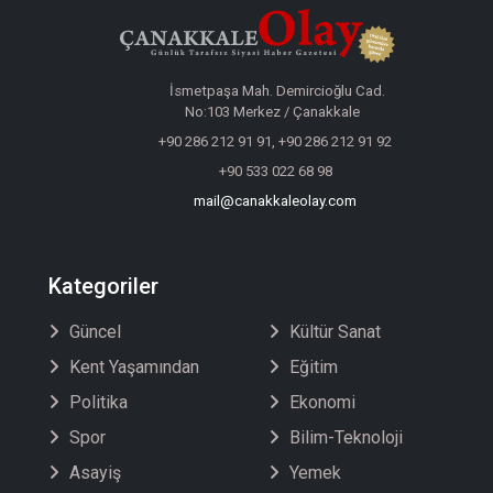
İsmetpaşa Mah. Demircioğlu Cad.
No:103 Merkez / Çanakkale
+90 286 212 91 91, +90 286 212 91 92
+90 533 022 68 98
mail@canakkaleolay.com
Kategoriler
Güncel
Kültür Sanat
Kent Yaşamından
Eğitim
Politika
Ekonomi
Spor
Bilim-Teknoloji
Asayiş
Yemek