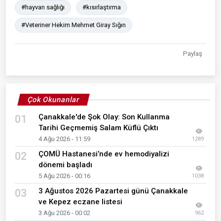
#hayvan sağlığı
#kısırlaştırma
#Veteriner Hekim Mehmet Giray Sığın
Paylaş
Çok Okunanlar
Çanakkale'de Şok Olay: Son Kullanma
01
Tarihi Geçmemiş Salam Küflü Çıktı
4 Ağu 2026 - 11:59
1289
ÇOMÜ Hastanesi’nde ev hemodiyalizi
02
dönemi başladı
5 Ağu 2026 - 00:16
1038
3 Ağustos 2026 Pazartesi günü Çanakkale
03
ve Kepez eczane listesi
3 Ağu 2026 - 00:02
962