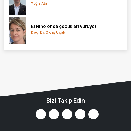
Yağız Ata
El Nino önce çocukları vuruyor
Doç. Dr. Olcay Uçak
Bizi Takip Edin