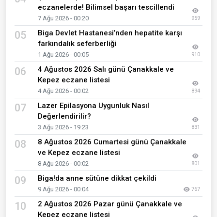
eczanelerde! Bilimsel başarı tescillendi
7 Ağu 2026 - 00:20
959
Biga Devlet Hastanesi’nden hepatite karşı
05
farkındalık seferberliği
1 Ağu 2026 - 00:05
910
4 Ağustos 2026 Salı günü Çanakkale ve
06
Kepez eczane listesi
4 Ağu 2026 - 00:02
894
Lazer Epilasyona Uygunluk Nasıl
07
Değerlendirilir?
3 Ağu 2026 - 19:23
831
8 Ağustos 2026 Cumartesi günü Çanakkale
08
ve Kepez eczane listesi
8 Ağu 2026 - 00:02
801
Biga!da anne sütüne dikkat çekildi
09
9 Ağu 2026 - 00:04
767
2 Ağustos 2026 Pazar günü Çanakkale ve
10
Kepez eczane listesi