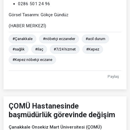
0286 501 24 96
Görsel Tasarımı: Gökçe Gündüz
(HABER MERKEZİ)
#Çanakkale
#nöbetçi eczaneler
#acil durum
#sağlık
#ilaç
#7/24 hizmet
#Kepez
#Kepez nöbetçi eczane
Paylaş
ÇOMÜ Hastanesinde
başmüdürlük görevinde değişim
Çanakkale Onsekiz Mart Üniversitesi (ÇOMÜ)