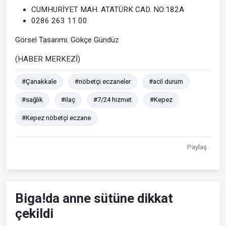
CUMHURİYET MAH. ATATÜRK CAD. NO:182A
0286 263 11 00
Görsel Tasarımı: Gökçe Gündüz
(HABER MERKEZİ)
#Çanakkale
#nöbetçi eczaneler
#acil durum
#sağlık
#ilaç
#7/24 hizmet
#Kepez
#Kepez nöbetçi eczane
Paylaş
Biga!da anne sütüne dikkat
çekildi