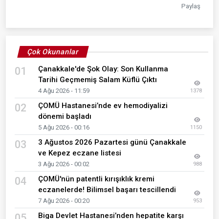
Paylaş
Çok Okunanlar
Çanakkale'de Şok Olay: Son Kullanma
01
Tarihi Geçmemiş Salam Küflü Çıktı
4 Ağu 2026 - 11:59
1378
ÇOMÜ Hastanesi’nde ev hemodiyalizi
02
dönemi başladı
5 Ağu 2026 - 00:16
1150
3 Ağustos 2026 Pazartesi günü Çanakkale
03
ve Kepez eczane listesi
3 Ağu 2026 - 00:02
988
ÇOMÜ'nün patentli kırışıklık kremi
04
eczanelerde! Bilimsel başarı tescillendi
7 Ağu 2026 - 00:20
953
Biga Devlet Hastanesi’nden hepatite karşı
05