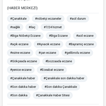
(HABER MERKEZİ)
#Çanakkale
#nöbetçi eczaneler
#acil durum
#sağlık
#ilaç
#7/24 hizmet
#Biga Nöbetçi Eczane
#Biga Eczane
#acil eczane
#açık eczane
#Ayvacık eczane
#Bayramiç eczane
#ezine eczane
#çan eczane
#gelibnolu eczane
#Gökçeada eczane
#bozcaada eczane
#yenice eczane
#Eceabat eczane
#Çanakkale haber
#Çanakkale son dakika haber
#Son dakika haber
#Son dakika Çanakkale
#Son dakika
#Çanakkale Haber Sitesi