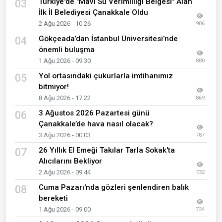
Türkiye'de "Mavi Su Verimliliği Belgesi" Alan
03
İlk İl Belediyesi Çanakkale Oldu
2 Ağu 2026 - 10:26
906
Gökçeada’dan İstanbul Üniversitesi’nde
04
önemli buluşma
1 Ağu 2026 - 09:30
880
Yol ortasındaki çukurlarla imtihanımız
05
bitmiyor!
8 Ağu 2026 - 17:22
869
3 Ağustos 2026 Pazartesi günü
06
Çanakkale’de hava nasıl olacak?
3 Ağu 2026 - 00:03
787
26 Yıllık El Emeği Takılar Tarla Sokak'ta
07
Alıcılarını Bekliyor
2 Ağu 2026 - 09:44
732
Cuma Pazarı'nda gözleri şenlendiren balık
08
bereketi
1 Ağu 2026 - 09:00
724