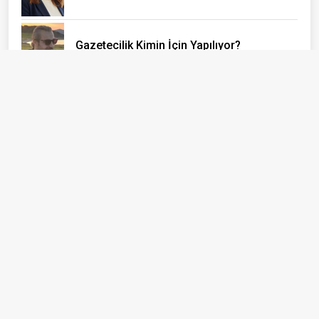
Gazetecilik Kimin İçin Yapılıyor?
Yusuf Sonkurt
Gemileri Yakma Zamanı Gelmiştir
Konuk Yazar
Ayvacık: Bir İlçe Değil, Yaşayan Bir Açık
Hava Müzesi
Erhan Taylan
BİZİ BİZ YAPAN ÖZNELER...
Emine Alkan