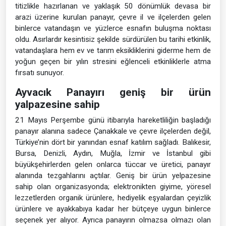
titizlikle hazırlanan ve yaklaşık 50 dönümlük devasa bir
arazi üzerine kurulan panayır, çevre il ve ilçelerden gelen
binlerce vatandaşın ve yüzlerce esnafın buluşma noktası
oldu. Asırlardır kesintisiz şekilde sürdürülen bu tarihi etkinlik,
vatandaşlara hem ev ve tarım eksikliklerini giderme hem de
yoğun geçen bir yılın stresini eğlenceli etkinliklerle atma
fırsatı sunuyor.
Ayvacık Panayırı geniş bir ürün
yalpazesine sahip
21 Mayıs Perşembe günü itibarıyla hareketliliğin başladığı
panayır alanına sadece Çanakkale ve çevre ilçelerden değil,
Türkiye’nin dört bir yanından esnaf katılım sağladı. Balıkesir,
Bursa, Denizli, Aydın, Muğla, İzmir ve İstanbul gibi
büyükşehirlerden gelen onlarca tüccar ve üretici, panayır
alanında tezgahlarını açtılar. Geniş bir ürün yelpazesine
sahip olan organizasyonda; elektronikten giyime, yöresel
lezzetlerden organik ürünlere, hediyelik eşyalardan çeyizlik
ürünlere ve ayakkabıya kadar her bütçeye uygun binlerce
seçenek yer alıyor. Ayrıca panayırın olmazsa olmazı olan