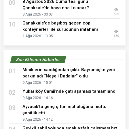
8 Ağustos 2026 Cumartesi günü
09
Çanakkale’de hava nasıl olacak?
8 Ağu 2026 - 00:03
693
Çanakkale'de başıboş gezen çöp
10
konteynerleri ile sürücünün imtahanı
1 Ağu 2026 - 13:05
680
Son Eklenen Haberler
Miniklerin sandığından çıktı: Bayramiç’te yeni
01
parkın adı “Neşeli Dadalar” oldu
9 Ağu 2026 - 15:01
Yukarıköy Camii’nde çatı aşaması tamamlandı
02
9 Ağu 2026 - 14:16
Ayvacık’ta genç çiftin mutluluğuna müftü
03
şahitlik etti
9 Ağu 2026 - 14:12
Geyikli sahil yolunda sıcak asfalt çalışması hız