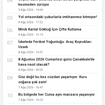
04
kesmeden sürüyor
9 Ağu 2026 - 14:06
Yol ortasındaki çukurlarla imtihanımız bitmiyor!
05
8 Ağu 2026 - 17:22
Minik Kartal Göktuğ İçin Çifte Kutlama
06
8 Ağu 2026 - 13:19
İskelede Feribot Yoğunluğu: Araç Kuyrukları
07
Uzadı
8 Ağu 2026 - 13:07
8 Ağustos 2026 Cumartesi günü Çanakkale’de
08
hava nasıl olacak?
8 Ağu 2026 - 00:03
Göz değil bu kez cüzdan yaşartıyor: Kuru
09
soğana şok zam!
7 Ağu 2026 - 16:47
Bu bölgede her Cuma aynı manzara yaşanıyor
10
7 Ağu 2026 - 16:25