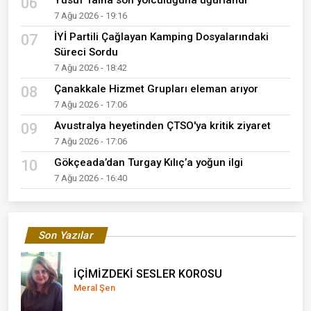
Yusuf Talha son yolculuğuna uğurlandı
06
7 Ağu 2026 - 19:16
İYİ Partili Çağlayan Kamping Dosyalarındaki
07
Süreci Sordu
7 Ağu 2026 - 18:42
Çanakkale Hizmet Grupları eleman arıyor
08
7 Ağu 2026 - 17:06
Avustralya heyetinden ÇTSO'ya kritik ziyaret
09
7 Ağu 2026 - 17:06
Gökçeada’dan Turgay Kılıç’a yoğun ilgi
10
7 Ağu 2026 - 16:40
Son Yazılar
İÇİMİZDEKİ SESLER KOROSU
Meral Şen