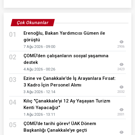
Çok Okunanlar
Erenoğlu, Bakan Yardımcısı Gümen ile
01
görüştü
7 Ağu 2026 - 09:00
2906
ÇOMÜ’den çalışanların sosyal yaşamına
02
destek
4 Ağu 2026 - 00:26
2423
Ezine ve Çanakkale'de İş Arayanlara Fırsat:
03
3 Kadro İçin Personel Alımı
3 Ağu 2026 - 12:14
2032
Kılıç "Çanakkale'yi 12 Ay Yaşayan Turizm
04
Kenti Yapacağız"
1 Ağu 2026 - 13:11
2001
ÇOMÜ’de tarihi görev! ÜAK Dönem
05
Başkanlığı Çanakkale’ye geçti