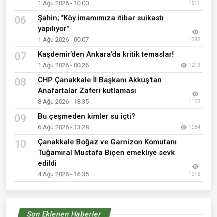
1 Ağu 2026 - 10:00
1611
Şahin; "Köy imamımıza itibar suikastı
06
yapılıyor"
1 Ağu 2026 - 00:07
1382
Kaşdemir’den Ankara’da kritik temaslar!
07
1 Ağu 2026 - 00:26
1219
CHP Çanakkale İl Başkanı Akkuş'tan
08
Anafartalar Zaferi kutlaması
8 Ağu 2026 - 18:35
1103
Bu çeşmeden kimler su içti?
09
6 Ağu 2026 - 13:28
1084
Çanakkale Boğaz ve Garnizon Komutanı
10
Tuğamiral Mustafa Biçen emekliye sevk
edildi
4 Ağu 2026 - 16:35
1015
Son Eklenen Haberler