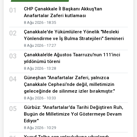
CHP Çanakkale İl Başkanı Akkuş'tan
01
Anafartalar Zaferi kutlaması
8 Ağu 2026 - 18:35
Çanakkale'de Yükümlülere Yönelik "Mesleki
02
Yönlendirme ve İş Bulma Stratejileri" Semineri
8 Ağu 2026 - 17:27
Çanakkale’de Ağustos Taarruzu'nun 111’inci
03
yıldönümü töreni
8 Ağu 2026 - 13:28
Güneşhan "Anafartalar Zaferi, yalnızca
04
Çanakkale Cephesi’nde değil, milletimizin
geleceğinde de silinmez izler bırakmıştır."
8 Ağu 2026 - 10:33
Gürbüz: "Anafartalar'da Tarihi Değiştiren Ruh,
05
Bugün de Milletimize Yol Göstermeye Devam
Ediyor"
8 Ağu 2026 - 10:29