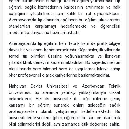
eğitim kurumlarının sunduğu kaliteli eğitim yatmaktadır. Tıp
eğitimi, sağlık hizmetlerinin kalitesinin artırılması ve halk
sağlığının iyileştirilmesi için kritik bir rol oynamaktadır.
Azerbaycan'da tıp alanında sağlanan bu eğitim, uluslararası
standartları karşılamayı hedeflemekte ve öğrencileri
modern tıp dünyasına hazırlamaktadır.
Azerbaycan'da tıp eğitimi, hem teorik hem de pratik bilgiye
dayalı bir yaklaşım benimsemektedir. Öğrenciler, ilk yıllarında
temel tıp bilimleri üzerine yoğunlaşmakta ve ilerleyen
yıllarda klinik deneyim kazanmaktadırlar. Bu sayede, mezun
olduklarında hem bilimsel hem de uygulamalı bilgiye sahip
birer profesyonel olarak kariyerlerine başlamaktadırlar.
Nahçıvan Devlet Üniversitesi ve Azerbaycan Teknik
Üniversitesi, tıp alanında yenilikçi yaklaşımlarıyla dikkat
çekmektedir. Her iki üniversite de, öğrencilerine geniş
kapsamlı bir eğitim sunarak, onları geleceğin sağlık
profesyonelleri olarak yetiştirmeyi hedeflemektedir. Bu
üniversitelerde verilen eğitim, öğrencilerin sadece akademik
bilgi edinmelerini değil, aynı zamanda etik değerlere sahip,