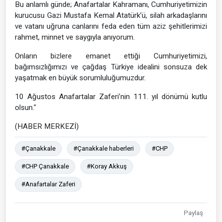
Bu anlamlı günde; Anafartalar Kahramanı, Cumhuriyetimizin
kurucusu Gazi Mustafa Kemal Atatürk’ü, silah arkadaşlarını
ve vatanı uğruna canlarını feda eden tüm aziz şehitlerimizi
rahmet, minnet ve saygıyla anıyorum.
Onların bizlere emanet ettiği Cumhuriyetimizi,
bağımsızlığımızı ve çağdaş Türkiye idealini sonsuza dek
yaşatmak en büyük sorumluluğumuzdur.
10 Ağustos Anafartalar Zaferi’nin 111. yıl dönümü kutlu
olsun."
(HABER MERKEZİ)
#Çanakkale
#Çanakkale haberleri
#CHP
#CHP Çanakkale
#Koray Akkuş
#Anafartalar Zaferi
Paylaş