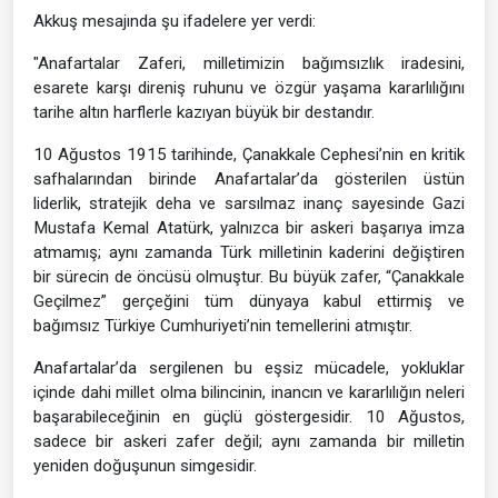
Akkuş mesajında şu ifadelere yer verdi:
"Anafartalar Zaferi, milletimizin bağımsızlık iradesini,
esarete karşı direniş ruhunu ve özgür yaşama kararlılığını
tarihe altın harflerle kazıyan büyük bir destandır.
10 Ağustos 1915 tarihinde, Çanakkale Cephesi’nin en kritik
safhalarından birinde Anafartalar’da gösterilen üstün
liderlik, stratejik deha ve sarsılmaz inanç sayesinde Gazi
Mustafa Kemal Atatürk, yalnızca bir askeri başarıya imza
atmamış; aynı zamanda Türk milletinin kaderini değiştiren
bir sürecin de öncüsü olmuştur. Bu büyük zafer, “Çanakkale
Geçilmez” gerçeğini tüm dünyaya kabul ettirmiş ve
bağımsız Türkiye Cumhuriyeti’nin temellerini atmıştır.
Anafartalar’da sergilenen bu eşsiz mücadele, yokluklar
içinde dahi millet olma bilincinin, inancın ve kararlılığın neleri
başarabileceğinin en güçlü göstergesidir. 10 Ağustos,
sadece bir askeri zafer değil; aynı zamanda bir milletin
yeniden doğuşunun simgesidir.