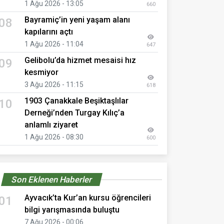
1 Ağu 2026 - 13:05
660
Bayramiç’in yeni yaşam alanı
08
kapılarını açtı
1 Ağu 2026 - 11:04
647
Gelibolu’da hizmet mesaisi hız
09
kesmiyor
3 Ağu 2026 - 11:15
618
1903 Çanakkale Beşiktaşlılar
10
Derneği’nden Turgay Kılıç’a
anlamlı ziyaret
1 Ağu 2026 - 08:30
600
Son Eklenen Haberler
Ayvacık’ta Kur’an kursu öğrencileri
01
bilgi yarışmasında buluştu
7 Ağu 2026 - 00:06