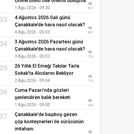
Üniversitesi’nde önemli buluşma
1 Ağu 2026 - 09:30
857
4 Ağustos 2026 Salı günü
03
Çanakkale’de hava nasıl olacak?
4 Ağu 2026 - 00:03
847
3 Ağustos 2026 Pazartesi günü
04
Çanakkale’de hava nasıl olacak?
3 Ağu 2026 - 00:03
723
26 Yıllık El Emeği Takılar Tarla
05
Sokak'ta Alıcılarını Bekliyor
2 Ağu 2026 - 09:44
714
Cuma Pazarı'nda gözleri
06
şenlendiren balık bereketi
1 Ağu 2026 - 09:00
684
Çanakkale'de başıboş gezen
07
çöp konteynerleri ile sürücünün
imtahanı