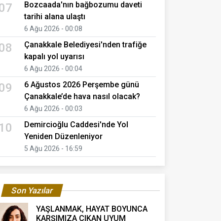
Bozcaada'nın bağbozumu daveti
07
tarihi alana ulaştı
6 Ağu 2026 - 00:08
Çanakkale Belediyesi'nden trafiğe
08
kapalı yol uyarısı
6 Ağu 2026 - 00:04
6 Ağustos 2026 Perşembe günü
09
Çanakkale’de hava nasıl olacak?
6 Ağu 2026 - 00:03
Demircioğlu Caddesi'nde Yol
10
Yeniden Düzenleniyor
5 Ağu 2026 - 16:59
Son Yazılar
YAŞLANMAK, HAYAT BOYUNCA
KARŞIMIZA ÇIKAN UYUM