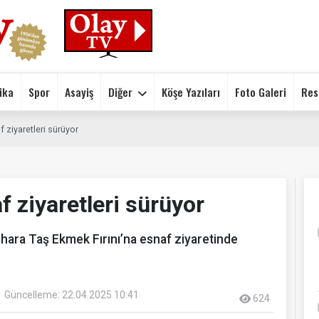
ika
Spor
Asayiş
Diğer
Köşe Yazıları
Foto Galeri
Res
 ziyaretleri sürüyor
 ziyaretleri sürüyor
hara Taş Ekmek Fırını’na esnaf ziyaretinde
Güncelleme: 22.04.2025 10:41
624