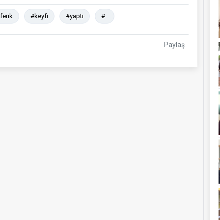
ferik
#keyfi
#yaptı
#
Paylaş