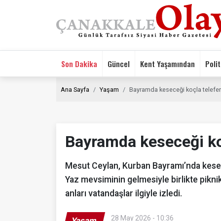
Son Dakika
Güncel
Kent Yaşamından
Polit
Ana Sayfa
Yaşam
Bayramda keseceği koçla telefer
Bayramda keseceği koç
Mesut Ceylan, Kurban Bayramı’nda kesece
Yaz mevsiminin gelmesiyle birlikte pikni
anları vatandaşlar ilgiyle izledi.
28 May 2026 - 10:36
Yaşam