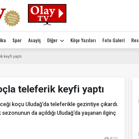
ika
Spor
Asayiş
Diğer
Köşe Yazıları
Foto Galeri
Res
ik keyfi yaptı
la teleferik keyfi yaptı
ği koçu Uludağ’da teleferikle gezintiye çıkardı.
k sezonunun da açıldığı Uludağ’da yaşanan ilginç
810