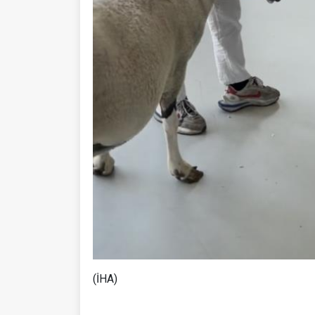
(İHA)