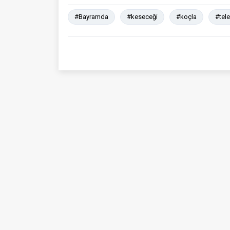
#Bayramda
#keseceği
#koçla
#tele