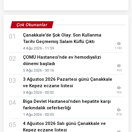
Çok Okunanlar
Çanakkale'de Şok Olay: Son Kullanma
01
Tarihi Geçmemiş Salam Küflü Çıktı
4 Ağu 2026 - 11:59
1180
ÇOMÜ Hastanesi’nde ev hemodiyalizi
02
dönemi başladı
5 Ağu 2026 - 00:16
953
3 Ağustos 2026 Pazartesi günü Çanakkale
03
ve Kepez eczane listesi
3 Ağu 2026 - 00:02
906
Biga Devlet Hastanesi’nden hepatite karşı
04
farkındalık seferberliği
1 Ağu 2026 - 00:05
878
4 Ağustos 2026 Salı günü Çanakkale ve
05
Kepez eczane listesi