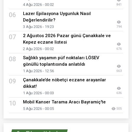
4 Ağu 2026 - 00:02
841
Lazer Epilasyona Uygunluk Nasıl
06
Değerlendirilir?
3 Ağu 2026 - 19:23
794
2 Ağustos 2026 Pazar günü Çanakkale ve
07
Kepez eczane listesi
2 Ağu 2026 - 00:02
676
Sağlıklı yaşamın püf noktaları LÖSEV
08
gönüllü toplantısında anlatıldı
1 Ağu 2026 - 12:56
663
Çanakkale’de nöbetçi eczane arayanlar
09
dikkat!
1 Ağu 2026 - 00:03
636
Mobil Kanser Tarama Aracı Bayramiç'te
10
5 Ağu 2026 - 00:05
505