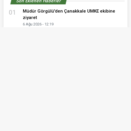
Son Eklenen Haberler
Müdür Görgülü'den Çanakkale UMKE ekibine
01
ziyaret
6 Ağu 2026 - 12:19
6 Ağustos 2026 Perşembe günü Çanakkale ve
02
Kepez eczane listesi
6 Ağu 2026 - 00:02
ÇOMÜ Hastanesi’nde ev hemodiyalizi dönemi
03
başladı
5 Ağu 2026 - 00:16
Mobil Kanser Tarama Aracı Bayramiç'te
04
5 Ağu 2026 - 00:05
5 Ağustos 2026 Çarşamba günü Çanakkale ve
05
Kepez eczane listesi
5 Ağu 2026 - 00:02
Mobil HPV aracı Ayvacık'ta
06
4 Ağu 2026 - 14:06
Çanakkale'de Şok Olay: Son Kullanma Tarihi