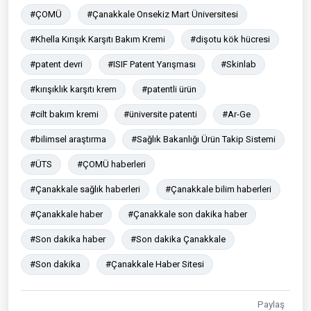
#ÇOMÜ
#Çanakkale Onsekiz Mart Üniversitesi
#Khella Kırışık Karşıtı Bakım Kremi
#dişotu kök hücresi
#patent devri
#ISIF Patent Yarışması
#Skinlab
#kırışıklık karşıtı krem
#patentli ürün
#cilt bakım kremi
#üniversite patenti
#Ar-Ge
#bilimsel araştırma
#Sağlık Bakanlığı Ürün Takip Sistemi
#ÜTS
#ÇOMÜ haberleri
#Çanakkale sağlık haberleri
#Çanakkale bilim haberleri
#Çanakkale haber
#Çanakkale son dakika haber
#Son dakika haber
#Son dakika Çanakkale
#Son dakika
#Çanakkale Haber Sitesi
Paylaş