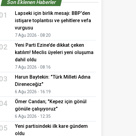
Son Eklenen Haberler
Lapseki için birlik mesajı: BBP'den
01
istişare toplantısı ve şehitlere vefa
vurgusu
7 Ağu 2026 - 08:20
Yeni Parti Ezine’de dikkat çeken
02
katılım! Meclis üyeleri yeni oluşuma
dahil oldu
7 Ağu 2026 - 08:16
Harun Baytekin: "Türk Milleti Adına
03
Direneceğiz"
6 Ağu 2026 - 16:19
Ömer Candan; "Kepez için gönül
04
gönüle çalışıyoruz"
6 Ağu 2026 - 12:35
Yeni partisindeki ilk kare gündem
05
oldu