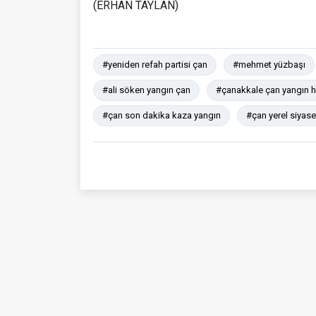
(ERHAN TAYLAN)
#yeniden refah partisi çan
#mehmet yüzbaşı
#ali söken yangın çan
#çanakkale çan yangın h
#çan son dakika kaza yangın
#çan yerel siyase