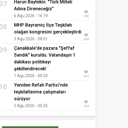
Harun Baytekin: "Türk Milleti
07
Adına Direneceğiz"
6 Ağu 2026 - 16:19
780
MHP Bayramiç İlçe Teşkilatı
08
olağan kongresini gerçekleştirdi
3 Ağu 2026 - 08:01
694
Çanakkale'de pazara "Şeffaf
09
Sandık" kuruldu: Vatandaşın 1
dakikası politikayı
şekillendirecek!
1 Ağu 2026 - 00:20
667
Yeniden Refah Partisi'nde
10
teşkilatlanma çalışmaları
sürüyor
5 Ağu 2026 - 00:25
643