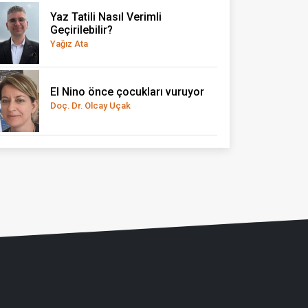
Yaz Tatili Nasıl Verimli
Geçirilebilir?
Yağız Ata
El Nino önce çocukları vuruyor
Doç. Dr. Olcay Uçak