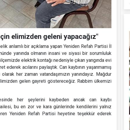
 için elimizden geleni yapacağız"
ik anlamlı bir açıklama yapan Yeniden Refah Partisi İl
ünde yanında olmanın insani ve siyasi bir sorumluluk
n ilçemizde elektrik kontağı nedeniyle çıkan yangında evi
ret ederek acılarını paylaştık. Can kaybının yaşanmamış
si olarak her zaman vatandaşımızın yanındayız. Mağdur
n elimizden gelen gayreti göstereceğiz. Rabbim ülkemizi
icesinde her şeylerini kaybeden ancak can kaybı
ilesi, bu en zor ve kara günlerinde kendilerini yalnız
veren Yeniden Refah Partisi heyetine teşekkür ederek