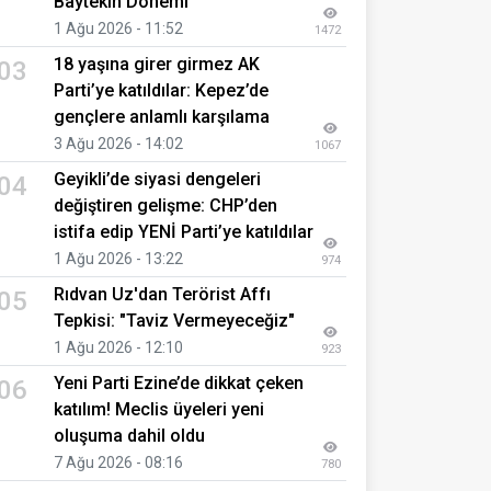
Baytekin Dönemi
1 Ağu 2026 - 11:52
1472
18 yaşına girer girmez AK
03
Parti’ye katıldılar: Kepez’de
gençlere anlamlı karşılama
3 Ağu 2026 - 14:02
1067
Geyikli’de siyasi dengeleri
04
değiştiren gelişme: CHP’den
istifa edip YENİ Parti’ye katıldılar
1 Ağu 2026 - 13:22
974
Rıdvan Uz'dan Terörist Affı
05
Tepkisi: "Taviz Vermeyeceğiz"
1 Ağu 2026 - 12:10
923
Yeni Parti Ezine’de dikkat çeken
06
katılım! Meclis üyeleri yeni
oluşuma dahil oldu
7 Ağu 2026 - 08:16
780