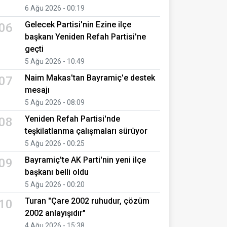
6 Ağu 2026 - 00:19
Gelecek Partisi'nin Ezine ilçe
06
başkanı Yeniden Refah Partisi'ne
geçti
5 Ağu 2026 - 10:49
Naim Makas'tan Bayramiç'e destek
07
mesajı
5 Ağu 2026 - 08:09
Yeniden Refah Partisi'nde
08
teşkilatlanma çalışmaları sürüyor
5 Ağu 2026 - 00:25
Bayramiç'te AK Parti'nin yeni ilçe
09
başkanı belli oldu
5 Ağu 2026 - 00:20
Turan "Çare 2002 ruhudur, çözüm
10
2002 anlayışıdır"
4 Ağu 2026 - 15:38