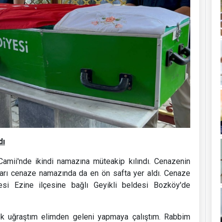
dı
Camii'nde ikindi namazına müteakip kılındı. Cenazenin
ları cenaze namazında da en ön safta yer aldı. Cenaze
esi Ezine ilçesine bağlı Geyikli beldesi Bozköy'de
Çok uğraştım elimden geleni yapmaya çalıştım. Rabbim