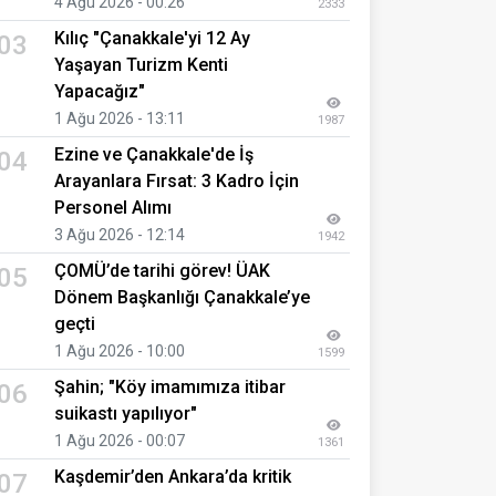
4 Ağu 2026 - 00:26
2333
Kılıç "Çanakkale'yi 12 Ay
03
Yaşayan Turizm Kenti
Yapacağız"
1 Ağu 2026 - 13:11
1987
Ezine ve Çanakkale'de İş
04
Arayanlara Fırsat: 3 Kadro İçin
Personel Alımı
3 Ağu 2026 - 12:14
1942
ÇOMÜ’de tarihi görev! ÜAK
05
Dönem Başkanlığı Çanakkale’ye
geçti
1 Ağu 2026 - 10:00
1599
Şahin; "Köy imamımıza itibar
06
suikastı yapılıyor"
1 Ağu 2026 - 00:07
1361
Kaşdemir’den Ankara’da kritik
07