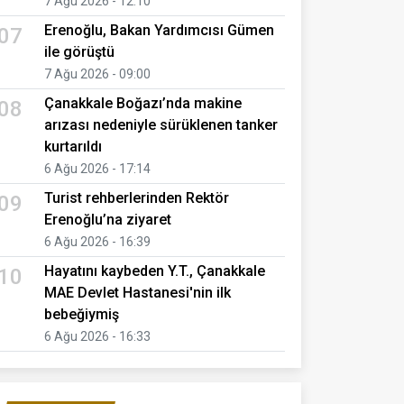
7 Ağu 2026 - 12:10
Erenoğlu, Bakan Yardımcısı Gümen
07
ile görüştü
7 Ağu 2026 - 09:00
Çanakkale Boğazı’nda makine
08
arızası nedeniyle sürüklenen tanker
kurtarıldı
6 Ağu 2026 - 17:14
Turist rehberlerinden Rektör
09
Erenoğlu’na ziyaret
6 Ağu 2026 - 16:39
Hayatını kaybeden Y.T., Çanakkale
10
MAE Devlet Hastanesi'nin ilk
bebeğiymiş
6 Ağu 2026 - 16:33