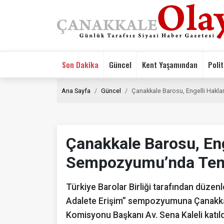
Son Dakika
Güncel
Kent Yaşamından
Polit
Ana Sayfa
Güncel
Çanakkale Barosu, Engelli Hakl
Çanakkale Barosu, Eng
Sempozyumu’nda Tems
Türkiye Barolar Birliği tarafından düzen
Adalete Erişim” sempozyumuna Çanakkal
Komisyonu Başkanı Av. Sena Kaleli katıld