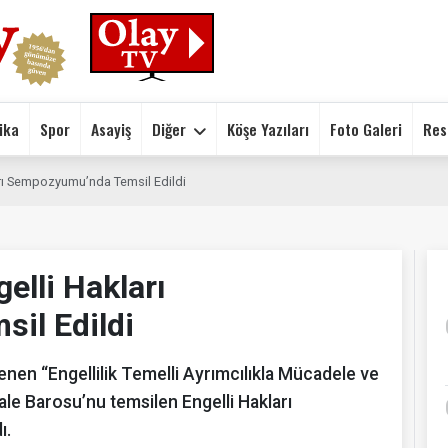
ika
Spor
Asayiş
Diğer
Köşe Yazıları
Foto Galeri
Res
arı Sempozyumu’nda Temsil Edildi
elli Hakları
il Edildi
lenen “Engellilik Temelli Ayrımcılıkla Mücadele ve
e Barosu’nu temsilen Engelli Hakları
ı.