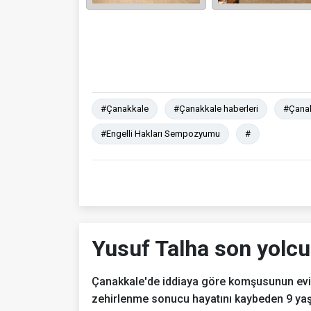
#Çanakkale
#Çanakkale haberleri
#Çanak
#Engelli Hakları Sempozyumu
#
Yusuf Talha son yolcu
Çanakkale'de iddiaya göre komşusunun evini
zehirlenme sonucu hayatını kaybeden 9 yaş