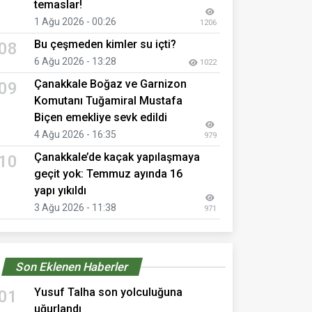
temaslar!
1 Ağu 2026 - 00:26
1206
Bu çeşmeden kimler su içti?
08
6 Ağu 2026 - 13:28
1022
Çanakkale Boğaz ve Garnizon
09
Komutanı Tuğamiral Mustafa
Biçen emekliye sevk edildi
4 Ağu 2026 - 16:35
979
Çanakkale’de kaçak yapılaşmaya
10
geçit yok: Temmuz ayında 16
yapı yıkıldı
3 Ağu 2026 - 11:38
971
Son Eklenen Haberler
Yusuf Talha son yolculuğuna
01
uğurlandı