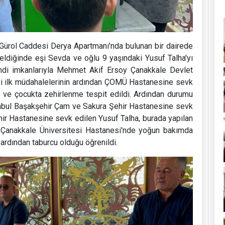
 Gürol Caddesi Derya Apartmanı'nda bulunan bir dairede
eldiğinde eşi Sevda ve oğlu 9 yaşındaki Yusuf Talha'yı
endi imkanlarıyla Mehmet Akif Ersoy Çanakkale Devlet
ki ilk müdahalelerinin ardından ÇOMÜ Hastanesine sevk
e ve çocukta zehirlenme tespit edildi. Ardından durumu
anbul Başakşehir Çam ve Sakura Şehir Hastanesine sevk
hir Hastanesine sevk edilen Yusuf Talha, burada yapılan
. Çanakkale Üniversitesi Hastanesi'nde yoğun bakımda
 ardından taburcu olduğu öğrenildi.