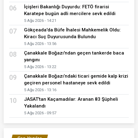
İçişleri Bakanlığı Duyurdu: FETÖ firarisi
06
Karatepe bugün adli mercilere sevk edildi
5 Ağu 2026 - 14:21
Gökçeada'da Büfe İhalesi Mahkemelik Oldu:
07
Kiracı Suç Duyurusunda Bulundu
5 Ağu 2026 - 13:56
Çanakkale Boğazı'ndan geçen tankerde baca
08
yangını
5 Ağu 2026 - 13:22
Çanakkale Boğazı’ndaki ticari gemide kalp krizi
09
geçiren personel hastaneye sevk edildi
5 Ağu 2026 - 13:16
JASAT’tan Kaçamadılar: Aranan 83 Şüpheli
10
Yakalandı
5 Ağu 2026 - 09:57