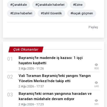
#Çanakkale
#Çanakkale haberleri
#Ezine
#Ezine haberleri
#Sahil Güvenlik
#kaçak göçmen
Paylaş
Çok Okunanlar
Bayramiç'te madende iş kazası: 1 işçi
01
hayatını kaybetti
3 Ağu 2026 - 11:26
800
Vali Toraman Bayramiç'teki yangını Yangın
02
Yönetim Merkezi'nde takip etti
2 Ağu 2026 - 17:57
640
Bayramiç'teki orman yangınına havadan ve
03
karadan müdahale devam ediyor
2 Ağu 2026 - 17:25
591