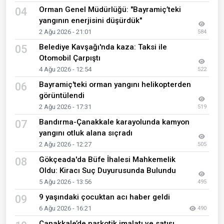
Orman Genel Müdürlüğü: "Bayramiç’teki
04
yangının enerjisini düşürdük"
2 Ağu 2026 - 21:01
584
Belediye Kavşağı'nda kaza: Taksi ile
05
Otomobil Çarpıştı
4 Ağu 2026 - 12:54
522
Bayramiç'teki orman yangını helikopterden
06
görüntülendi
2 Ağu 2026 - 17:31
519
Bandırma-Çanakkale karayolunda kamyon
07
yangını otluk alana sıçradı
2 Ağu 2026 - 12:27
505
Gökçeada'da Büfe İhalesi Mahkemelik
08
Oldu: Kiracı Suç Duyurusunda Bulundu
5 Ağu 2026 - 13:56
495
9 yaşındaki çocuktan acı haber geldi
09
6 Ağu 2026 - 16:21
490
Çanakkale’de narkotik imalatı ve satışı