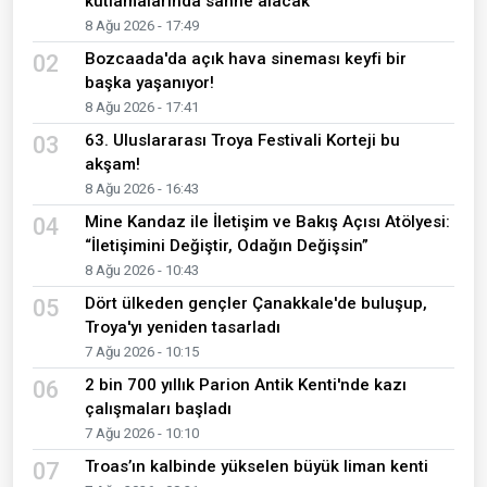
kutlamalarında sahne alacak
8 Ağu 2026 - 17:49
Bozcaada'da açık hava sineması keyfi bir
02
başka yaşanıyor!
8 Ağu 2026 - 17:41
63. Uluslararası Troya Festivali Korteji bu
03
akşam!
8 Ağu 2026 - 16:43
Mine Kandaz ile İletişim ve Bakış Açısı Atölyesi:
04
“İletişimini Değiştir, Odağın Değişsin”
8 Ağu 2026 - 10:43
Dört ülkeden gençler Çanakkale'de buluşup,
05
Troya'yı yeniden tasarladı
7 Ağu 2026 - 10:15
2 bin 700 yıllık Parion Antik Kenti'nde kazı
06
çalışmaları başladı
7 Ağu 2026 - 10:10
Troas’ın kalbinde yükselen büyük liman kenti
07