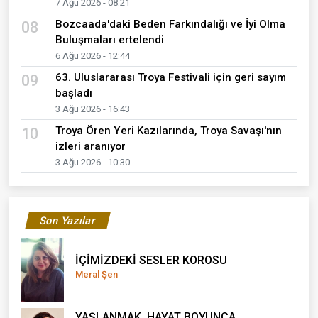
7 Ağu 2026 - 08:21
Bozcaada'daki Beden Farkındalığı ve İyi Olma
08
Buluşmaları ertelendi
6 Ağu 2026 - 12:44
63. Uluslararası Troya Festivali için geri sayım
09
başladı
3 Ağu 2026 - 16:43
Troya Ören Yeri Kazılarında, Troya Savaşı'nın
10
izleri aranıyor
3 Ağu 2026 - 10:30
Son Yazılar
İÇİMİZDEKİ SESLER KOROSU
Meral Şen
YAŞLANMAK, HAYAT BOYUNCA