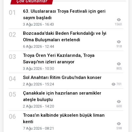
Çok Okunanlar
63. Uluslararası Troya Festivali için geri
01
sayım başladı
3 Ağu 2026 - 16:43
1560
Bozcaada'daki Beden Farkındalığı ve İyi
02
Olma Buluşmaları ertelendi
6 Ağu 2026 - 12:44
918
Troya Ören Yeri Kazılarında, Troya
03
Savaşı'nın izleri aranıyor
3 Ağu 2026 - 10:30
805
Sol Anahtarı Ritim Grubu'ndan konser
04
2 Ağu 2026 - 15:24
701
Çanakkale için hazırlanan seramikler
05
ateşle buluştu
2 Ağu 2026 - 14:20
600
Troas’ın kalbinde yükselen büyük liman
06
kenti
7 Ağu 2026 - 08:21
598