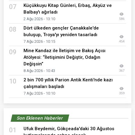
Küçükkuyu Kitap Günleri, Erbaş, Akyüz ve
07
Balbay'ı ağırladı
2 Ağu 2026 - 13:10
586
Dört ülkeden gençler Çanakkale'de
08
buluşup, Troya'yı yeniden tasarladı
7 Ağu 2026 - 10:15
454
Mine Kandaz ile İletişim ve Bakış Açısı
09
Atölyesi: “İletişimini Değiştir, Odağın
Değişsin”
8 Ağu 2026 - 10:43
367
2 bin 700 yıllık Parion Antik Kenti'nde kazı
10
çalışmaları başladı
7 Ağu 2026 - 10:10
359
Son Eklenen Haberler
Ufuk Beydemir, Gökçeada'daki 30 Ağustos
01