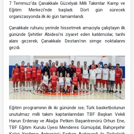
7 Temmuz’da Çanakkale Güzelyalı Milli Takımlar Kamp ve
Eğitim Merkezi’nde başladı. Dört gün sürecek
organizasyonda ilk iki gün tamamlandı.
Çanakkale ruhunu yerinde hissetmek amacıyla çalıştayın ilk
gününde Şehitler Abidesi'ni ziyaret eden katılımcılar, tarihi
alanı gezerek; Çanakkale Destanı'nın simge noktalarını
gezdi.
Eğitim programının ilk iki gününde ise; Türk basketbolunun
unutulmaz milli takım kaptanlarından TBF Başkan Vekili
Harun Erdenay ve Aliağa Petkim Başantrenörü Orhun Ene,
TBF Eğitim Kurulu Üyesi Menderes Gümüşdal, Bahçeşehir
Koleji Yardımcı Antrenörü Serhan Aydanarığ ile Psikolojik