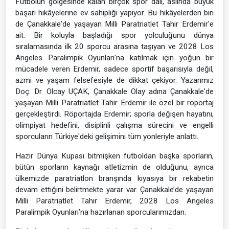
Futbolun gölgesinde kalan birçok spor dalı, aslında büyük
başarı hikâyelerine ev sahipliği yapıyor. Bu hikâyelerden biri
de Çanakkale'de yaşayan Milli Paratriatlet Tahir Erdemir'e
ait. Bir koluyla başladığı spor yolculuğunu dünya
sıralamasında ilk 20 sporcu arasına taşıyan ve 2028 Los
Angeles Paralimpik Oyunları'na katılmak için yoğun bir
mücadele veren Erdemir, sadece sportif başarısıyla değil,
azmi ve yaşam felsefesiyle de dikkat çekiyor. Yazarımız
Doç. Dr. Olcay UÇAK, Çanakkale Olay adına Çanakkale'de
yaşayan Milli Paratriatlet Tahir Erdemir ile özel bir röportaj
gerçekleştirdi. Röportajda Erdemir; sporla değişen hayatını,
olimpiyat hedefini, disiplinli çalışma sürecini ve engelli
sporcuların Türkiye'deki gelişimini tüm yönleriyle anlattı.
Hazır Dünya Kupası bitmişken futboldan başka sporların,
bütün sporların kaynağı atletizmin de olduğunu, ayrıca
ülkemizde paratriatlon branşında kıyasıya bir rekabetin
devam ettiğini belirtmekte yarar var. Çanakkale’de yaşayan
Milli Paratriatlet Tahir Erdemir, 2028 Los Angeles
Paralimpik Oyunları’na hazırlanan sporcularımızdan.