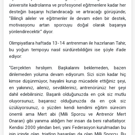
üniversite kadrolarına ve profesyonel eğitmenlere kadar her
desteğin başarıyı hızlandıracağı ve artıracağı görüşünde;
“Bilinçli aileler ve eğitmenler ile devam eden bir destek,
motivasyonu artan sporcuyu doğal olarak başarıya
yönlendirecektir.” diyor.
Olimpiyatlara haftada 13-14 antrenman ile hazırlanan Tahir,
bu yoğun tempoyu nasıl sürdürebildiğini ise şöyle ifade
ediyor:
“Gerçekten hırslıyım. Başkalarını beklemeden, bazen
dinlemeden yoluma devam ediyorum. Sizi sizin kadar hiç
kimse düşünmüyor, hayalini kurup mücadele ettiğiniz şeyi,
en yakınınız, aileniz, sevdikleriniz, antrenörünüz her şeyi
dahil edebilirsiniz. Başarılı olduğunuzda en çok siz mutlu
oluyorsunuz, başarısız olduğunuzda da en çok siz
üzülüyorsunuz, o yüzden kendi kendimi eğitim sürecim
önemli ama Mert abi (Milli Sporcu ve Antrenör Mert
Onaran) gibi yanıma aldığım her insan da beni rahatlatıyor.
Kendisi 2000 yılından beri, yani Federasyon kurulmadan bu
işin içinde olan, triatlon başarıları da olan Milli Sporcu. Bu