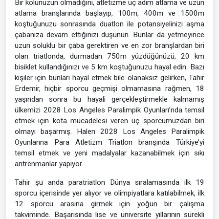
Bir kolunuzun olmadığını, atletizme üç adım atlama ve uzun
atlama branşlarında başlayıp, 100m, 400m ve 1500m
koştuğunuzu sonrasında duatlon ile potansiyelinizi aşma
çabanıza devam ettiğinizi düşünün. Bunlar da yetmeyince
uzun soluklu bir çaba gerektiren ve en zor branşlardan biri
olan triatlonda, durmadan 750m yüzdüğünüzü, 20 km
bisiklet kullandığınızı ve 5 km koştuğunuzu hayal edin. Bazı
kişiler için bunları hayal etmek bile olanaksız gelirken, Tahir
Erdemir, hiçbir sporcu geçmişi olmamasına rağmen, 18
yaşından sonra bu hayali gerçekleştirmekle kalmamış
ülkemizi 2028 Los Angeles Paralimpik Oyunları’nda temsil
etmek için kota mücadelesi veren üç sporcumuzdan biri
olmayı başarmış. Halen 2028 Los Angeles Paralimpik
Oyunlarına Para Atletizm Triatlon branşında Türkiye’yi
temsil etmek ve yeni madalyalar kazanabilmek için sıkı
antrenmanlar yapıyor.
Tahir şu anda paratriatlon Dünya sıralamasında ilk 19
sporcu içerisinde yer alıyor ve olimpiyatlara katılabilmek, ilk
12 sporcu arasına girmek için yoğun bir çalışma
takviminde. Başarısında lise ve üniversite yıllarının sürekli