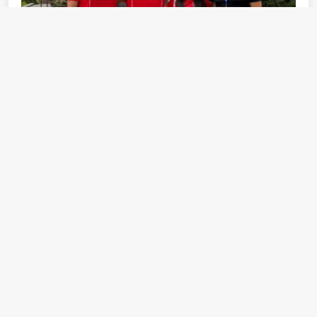
Fotoğrafta, Uğurcan Özer, Tahir Erdemir ve Kübra
Dere, Antrenör Mert Onaran.
Tahir, spordaki başarısını hem bireysel hem de toplumsal
bir başarı, bir değer olarak kabul ediyor ve önemsiyor;
“Yaptığımız iş sadece bizi etkilemiyor. Başarılı
olduğumuzda duyguları beraber yaşıyoruz, nasıl milli takım
için futbolda üzüldük, olay bu. Duyguları beraber
yaşayabileceğimiz ortak değerlerimiz var. Bu sadece