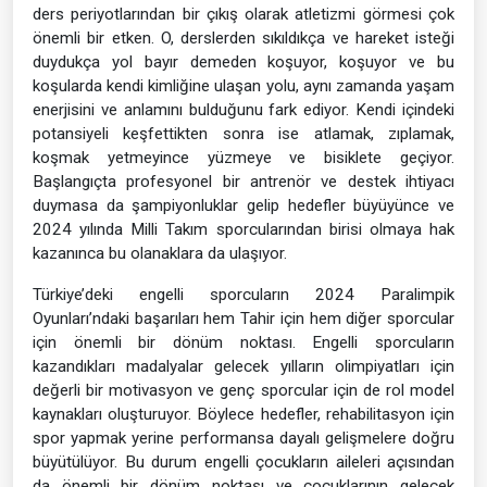
ders periyotlarından bir çıkış olarak atletizmi görmesi çok
önemli bir etken. O, derslerden sıkıldıkça ve hareket isteği
duydukça yol bayır demeden koşuyor, koşuyor ve bu
koşularda kendi kimliğine ulaşan yolu, aynı zamanda yaşam
enerjisini ve anlamını bulduğunu fark ediyor. Kendi içindeki
potansiyeli keşfettikten sonra ise atlamak, zıplamak,
koşmak yetmeyince yüzmeye ve bisiklete geçiyor.
Başlangıçta profesyonel bir antrenör ve destek ihtiyacı
duymasa da şampiyonluklar gelip hedefler büyüyünce ve
2024 yılında Milli Takım sporcularından birisi olmaya hak
kazanınca bu olanaklara da ulaşıyor.
Türkiye’deki engelli sporcuların 2024 Paralimpik
Oyunları’ndaki başarıları hem Tahir için hem diğer sporcular
için önemli bir dönüm noktası. Engelli sporcuların
kazandıkları madalyalar gelecek yılların olimpiyatları için
değerli bir motivasyon ve genç sporcular için de rol model
kaynakları oluşturuyor. Böylece hedefler, rehabilitasyon için
spor yapmak yerine performansa dayalı gelişmelere doğru
büyütülüyor. Bu durum engelli çocukların aileleri açısından
da önemli bir dönüm noktası ve çocuklarının gelecek