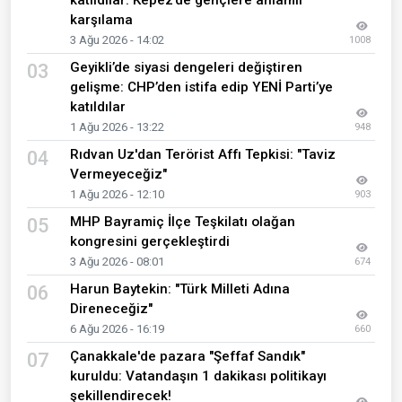
katıldılar: Kepez’de gençlere anlamlı
karşılama
3 Ağu 2026 - 14:02
1008
Geyikli’de siyasi dengeleri değiştiren
03
gelişme: CHP’den istifa edip YENİ Parti’ye
katıldılar
1 Ağu 2026 - 13:22
948
Rıdvan Uz'dan Terörist Affı Tepkisi: "Taviz
04
Vermeyeceğiz"
1 Ağu 2026 - 12:10
903
MHP Bayramiç İlçe Teşkilatı olağan
05
kongresini gerçekleştirdi
3 Ağu 2026 - 08:01
674
Harun Baytekin: "Türk Milleti Adına
06
Direneceğiz"
6 Ağu 2026 - 16:19
660
Çanakkale'de pazara "Şeffaf Sandık"
07
kuruldu: Vatandaşın 1 dakikası politikayı
şekillendirecek!