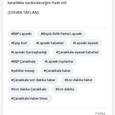
kararlılıkla sürdürüleceğini ifade etti.
(ERHAN TAYLAN)
#BBP Lapseki
#Büyük Birlik Partisi Lapseki
#Eyüp Kurt
#Lapseki haberleri
#Lapseki siyaset
#Lapseki ilçe başkanlığı
#Çanakkale siyaset haberleri
#BBP Çanakkale
#Lapseki toplantısı
#şehitler mesajı
#Çanakkale haber
#Çanakkale son dakika haber
#Son dakika haber
#Son dakika Çanakkale
#Son dakika
#Çanakkale Haber Sitesi
Paylaş