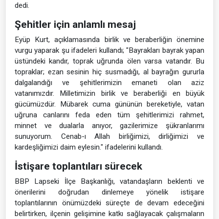
dedi.
Şehitler için anlamlı mesaj
Eyüp Kurt, açıklamasında birlik ve beraberliğin önemine
vurgu yaparak şu ifadeleri kullandı; "Bayrakları bayrak yapan
üstündeki kandır, toprak uğrunda ölen varsa vatandır. Bu
topraklar; ezan sesinin hiç susmadığı, al bayrağın gururla
dalgalandığı ve şehitlerimizin emaneti olan aziz
vatanımızdır. Milletimizin birlik ve beraberliği en büyük
gücümüzdür. Mübarek cuma gününün bereketiyle, vatan
uğruna canlarını feda eden tüm şehitlerimizi rahmet,
minnet ve dualarla anıyor, gazilerimize şükranlarımı
sunuyorum. Cenab-ı Allah birliğimizi, dirliğimizi ve
kardeşliğimizi daim eylesin." ifadelerini kullandı.
İstişare toplantıları sürecek
BBP Lapseki İlçe Başkanlığı, vatandaşların beklenti ve
önerilerini doğrudan dinlemeye yönelik istişare
toplantılarının önümüzdeki süreçte de devam edeceğini
belirtirken, ilçenin gelişimine katkı sağlayacak çalışmaların