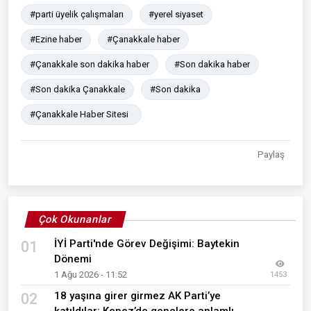
#parti üyelik çalışmaları
#yerel siyaset
#Ezine haber
#Çanakkale haber
#Çanakkale son dakika haber
#Son dakika haber
#Son dakika Çanakkale
#Son dakika
#Çanakkale Haber Sitesi
Paylaş
Çok Okunanlar
İYİ Parti'nde Görev Değişimi: Baytekin
01
Dönemi
1 Ağu 2026 - 11:52
1453
18 yaşına girer girmez AK Parti’ye
02