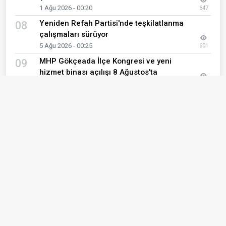
1 Ağu 2026 - 00:20
647
Yeniden Refah Partisi'nde teşkilatlanma
08
çalışmaları sürüyor
5 Ağu 2026 - 00:25
601
MHP Gökçeada İlçe Kongresi ve yeni
09
hizmet binası açılışı 8 Ağustos'ta
2 Ağu 2026 - 08:55
594
Rıdvan Uz "Yasa Teklifi Neden
10
Gizleniyor?"
4 Ağu 2026 - 12:27
582
Son Eklenen Haberler
Lapseki için birlik mesajı: BBP'den istişare
01
toplantısı ve şehitlere vefa vurgusu
7 Ağu 2026 - 08:20
Yeni Parti Ezine’de dikkat çeken katılım! Meclis
02