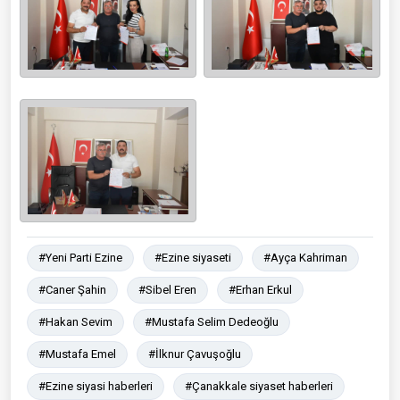
#Yeni Parti Ezine
#Ezine siyaseti
#Ayça Kahriman
#Caner Şahin
#Sibel Eren
#Erhan Erkul
#Hakan Sevim
#Mustafa Selim Dedeoğlu
#Mustafa Emel
#İlknur Çavuşoğlu
#Ezine siyasi haberleri
#Çanakkale siyaset haberleri