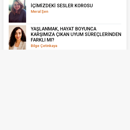
İÇİMİZDEKİ SESLER KOROSU
Meral Şen
YAŞLANMAK, HAYAT BOYUNCA
KARŞIMIZA ÇIKAN UYUM SÜREÇLERİNDEN
FARKLI MI?
Bilge Çetinkaya
Bu Güzel Kentin Diğer Sakinleri
Burcu Meltem Arık
"BİR ŞEY OLMAZ" DEDİĞİMİZ YERDEN
YANIYORUZ
Mine Kandaz
Gazetecilik Kimin İçin Yapılıyor?
Yusuf Sonkurt