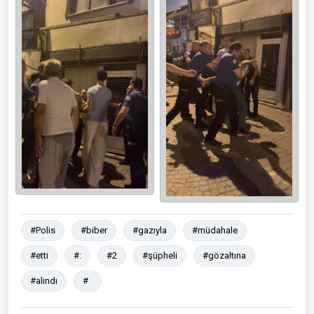
#Polis
#biber
#gazıyla
#müdahale
#etti
#:
#2
#şüpheli
#gözaltına
#alındı
#