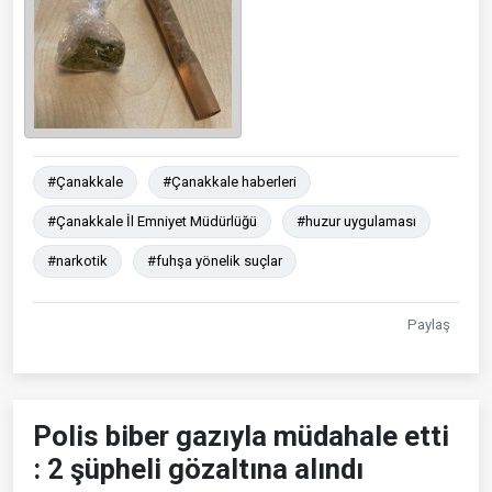
#Çanakkale
#Çanakkale haberleri
#Çanakkale İl Emniyet Müdürlüğü
#huzur uygulaması
#narkotik
#fuhşa yönelik suçlar
Paylaş
Polis biber gazıyla müdahale etti
: 2 şüpheli gözaltına alındı