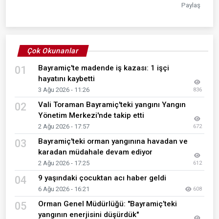
Paylaş
Çok Okunanlar
Bayramiç'te madende iş kazası: 1 işçi
01
hayatını kaybetti
3 Ağu 2026 - 11:26
836
Vali Toraman Bayramiç'teki yangını Yangın
02
Yönetim Merkezi'nde takip etti
2 Ağu 2026 - 17:57
672
Bayramiç'teki orman yangınına havadan ve
03
karadan müdahale devam ediyor
2 Ağu 2026 - 17:25
612
9 yaşındaki çocuktan acı haber geldi
04
6 Ağu 2026 - 16:21
608
Orman Genel Müdürlüğü: "Bayramiç’teki
05
yangının enerjisini düşürdük"