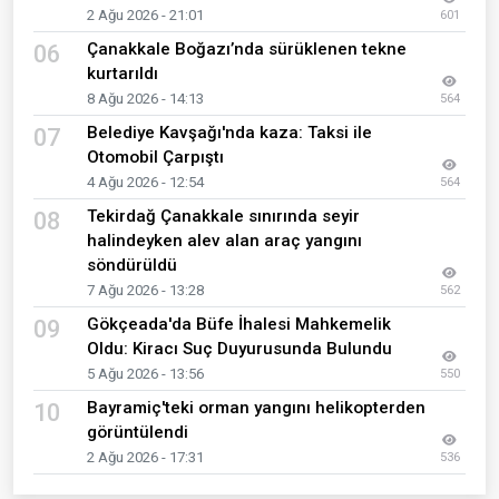
2 Ağu 2026 - 21:01
601
Çanakkale Boğazı’nda sürüklenen tekne
06
kurtarıldı
8 Ağu 2026 - 14:13
564
Belediye Kavşağı'nda kaza: Taksi ile
07
Otomobil Çarpıştı
4 Ağu 2026 - 12:54
564
Tekirdağ Çanakkale sınırında seyir
08
halindeyken alev alan araç yangını
söndürüldü
7 Ağu 2026 - 13:28
562
Gökçeada'da Büfe İhalesi Mahkemelik
09
Oldu: Kiracı Suç Duyurusunda Bulundu
5 Ağu 2026 - 13:56
550
Bayramiç'teki orman yangını helikopterden
10
görüntülendi
2 Ağu 2026 - 17:31
536