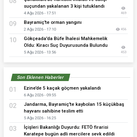
08
suçundan yakalanan 3 kişi tutuklandı
4 Ağu 2026 - 17:51
469
Bayramiç'te orman yangını
09
2 Ağu 2026 - 17:10
456
Gökçeada'da Büfe İhalesi Mahkemelik
10
Oldu: Kiracı Suç Duyurusunda Bulundu
5 Ağu 2026 - 13:56
453
Son Eklenen Haberler
Ezine’de 5 kaçak göçmen yakalandı
01
6 Ağu 2026 - 09:55
Jandarma, Bayramiç'te kaybolan 15 küçükbaş
02
hayvanı sahibine teslim etti
5 Ağu 2026 - 16:25
İçişleri Bakanlığı Duyurdu: FETÖ firarisi
03
Karatepe bugün adli mercilere sevk edildi