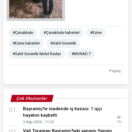
#Çanakkale
#Çanakkale haberleri
#Ezine
#Ezine haberleri
#Sahil Güvenlik
#Sahil Güvenlik Mobil Radarı
#MORAD-7
Paylaş
Çok Okunanlar
Bayramiç'te madende iş kazası: 1 işçi
01
hayatını kaybetti
3 Ağu 2026 - 11:26
780
Vali Toraman Bayramiç'teki yangını Yangın