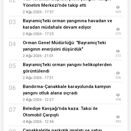
02
Yönetim Merkezi'nde takip etti
2 Ağu 2026 - 17:57
629
Bayramiç'teki orman yangınına havadan ve
03
karadan müdahale devam ediyor
2 Ağu 2026 - 17:25
575
Orman Genel Müdürlüğü: "Bayramiç’teki
04
yangının enerjisini düşürdük"
2 Ağu 2026 - 21:01
572
Bayramiç'teki orman yangını helikopterden
05
görüntülendi
2 Ağu 2026 - 17:31
506
Bandırma-Çanakkale karayolunda kamyon
06
yangını otluk alana sıçradı
2 Ağu 2026 - 12:27
498
Belediye Kavşağı'nda kaza: Taksi ile
07
Otomobil Çarpıştı
4 Ağu 2026 - 12:54
492
Çanakkale’de narkotik imalatı ve satışı