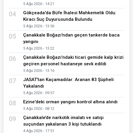
5 Ağu 2026 - 14:21
Gökçeada'da Büfe İhalesi Mahkemelik Oldu:
04
Kiracı Suç Duyurusunda Bulundu
5 Ağu 2026 - 13:56
Çanakkale Boğazı'ndan geçen tankerde baca
05
yangını
5 Ağu 2026 - 13:22
Çanakkale Boğazı’ndaki ticari gemide kalp krizi
06
geçiren personel hastaneye sevk edildi
5 Ağu 2026 - 13:16
JASAT’tan Kaçamadılar: Aranan 83 Şüpheli
07
Yakalandı
5 Ağu 2026 - 09:57
Ezine'deki orman yangını kontrol altına alındı
08
5 Ağu 2026 - 08:12
Çanakkale’de narkotik imalatı ve satışı
09
suçundan yakalanan 3 kişi tutuklandı
4 Ağu 2026 - 17:51