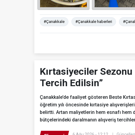
#Çanakkale
#Çanakkale haberleri
#Çanak
Kırtasiyeciler Sezonu 
Tercih Edilsin”
Çanakkale’de faaliyet gösteren Beste Kırtasi
öğretim yılı öncesinde kırtasiye alışverişle
belirtti. Artan maliyetlerin hem esnafı hem de
bütçelerindeki daralmanın alışveriş tercihler
6 Ağu 2026 - 12:12
Güncellem