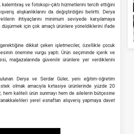
 kalemtıraş ve fotokopi-çıktı hizmetlerini tercih ettiğini
veriş alışkanlıklarını da değiştirdiğini belirtti. Derya
lilerin ihtiyaçlarını minimum seviyede karşılamaya
eti düşürmek için çok amaçlı ürünlere yöneldiklerini ifade
i gerektiğine dikkat çeken işletmeciler, özellikle çocuk
lmesinin önemine vurgu yaptı. Ürün seçiminde içerik ve
lesi, mağazalarında güvenilir ürünlere yer verdiklerini
ulunan Derya ve Serdar Güler, yeni eğitim-öğretim
destek olmak amacıyla kırtasiye ürünlerinde yüzde 20
er, hem kaliteli ürün sunmayı hem de ailelerin bütçesine
Çanakkalelileri yerel esnaftan alışveriş yapmaya davet