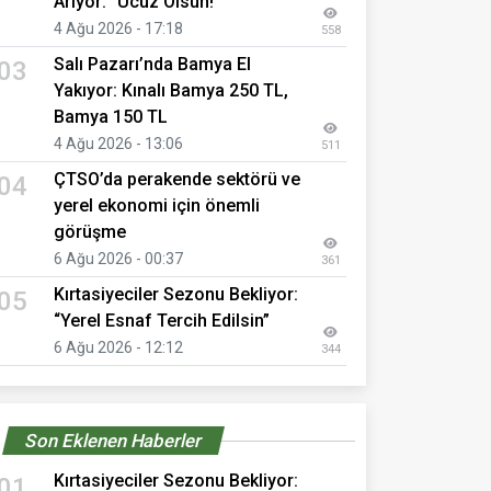
Arıyor: "Ucuz Olsun!"
4 Ağu 2026 - 17:18
558
Salı Pazarı’nda Bamya El
03
Yakıyor: Kınalı Bamya 250 TL,
Bamya 150 TL
4 Ağu 2026 - 13:06
511
ÇTSO’da perakende sektörü ve
04
yerel ekonomi için önemli
görüşme
6 Ağu 2026 - 00:37
361
Kırtasiyeciler Sezonu Bekliyor:
05
“Yerel Esnaf Tercih Edilsin”
6 Ağu 2026 - 12:12
344
Son Eklenen Haberler
Kırtasiyeciler Sezonu Bekliyor:
01