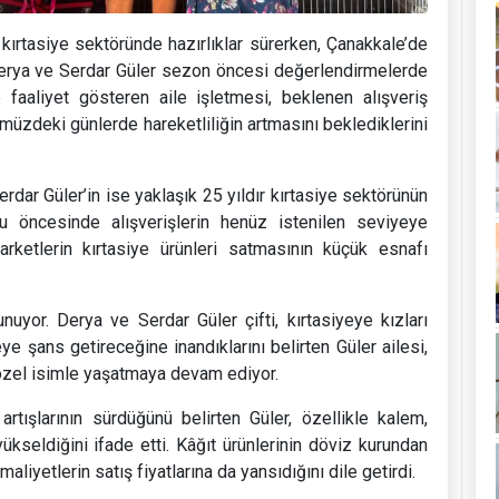
a kırtasiye sektöründe hazırlıklar sürerken, Çanakkale’de
Derya ve Serdar Güler sezon öncesi değerlendirmelerde
e faaliyet gösteren aile işletmesi, beklenen alışveriş
zdeki günlerde hareketliliğin artmasını beklediklerini
erdar Güler’in ise yaklaşık 25 yıldır kırtasiye sektörünün
nu öncesinde alışverişlerin henüz istenilen seviyeye
rketlerin kırtasiye ürünleri satmasının küçük esnafı
nuyor. Derya ve Serdar Güler çifti, kırtasiyeye kızları
eye şans getireceğine inandıklarını belirten Güler ailesi,
u özel isimle yaşatmaya devam ediyor.
artışlarının sürdüğünü belirten Güler, özellikle kalem,
ükseldiğini ifade etti. Kâğıt ürünlerinin döviz kurundan
aliyetlerin satış fiyatlarına da yansıdığını dile getirdi.