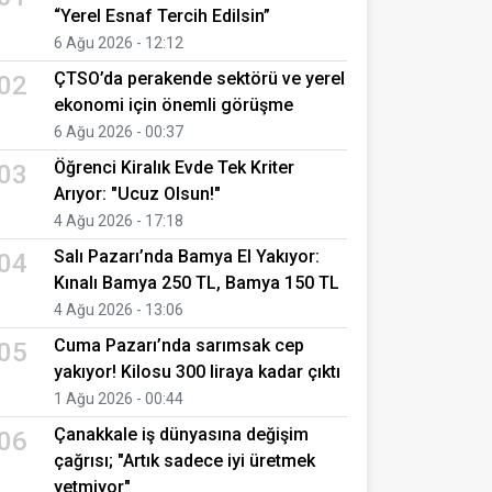
“Yerel Esnaf Tercih Edilsin”
6 Ağu 2026 - 12:12
ÇTSO’da perakende sektörü ve yerel
02
ekonomi için önemli görüşme
6 Ağu 2026 - 00:37
Öğrenci Kiralık Evde Tek Kriter
03
Arıyor: "Ucuz Olsun!"
4 Ağu 2026 - 17:18
Salı Pazarı’nda Bamya El Yakıyor:
04
Kınalı Bamya 250 TL, Bamya 150 TL
4 Ağu 2026 - 13:06
Cuma Pazarı’nda sarımsak cep
05
yakıyor! Kilosu 300 liraya kadar çıktı
1 Ağu 2026 - 00:44
Çanakkale iş dünyasına değişim
06
çağrısı; "Artık sadece iyi üretmek
yetmiyor"