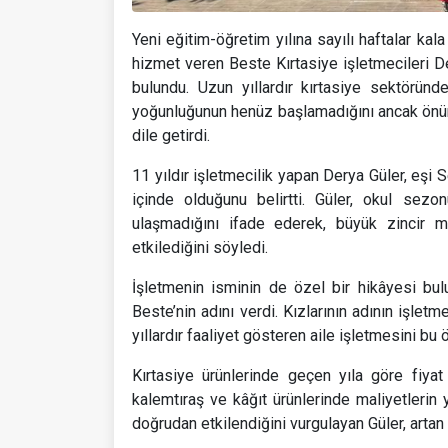
Yeni eğitim-öğretim yılına sayılı haftalar kal
hizmet veren Beste Kırtasiye işletmecileri 
bulundu. Uzun yıllardır kırtasiye sektöründ
yoğunluğunun henüz başlamadığını ancak önümü
dile getirdi.
11 yıldır işletmecilik yapan Derya Güler, eşi S
içinde olduğunu belirtti. Güler, okul sezo
ulaşmadığını ifade ederek, büyük zincir ma
etkilediğini söyledi.
İşletmenin isminin de özel bir hikâyesi bulu
Beste’nin adını verdi. Kızlarının adının işletm
yıllardır faaliyet gösteren aile işletmesini b
Kırtasiye ürünlerinde geçen yıla göre fiyat 
kalemtıraş ve kâğıt ürünlerinde maliyetlerin y
doğrudan etkilendiğini vurgulayan Güler, artan m