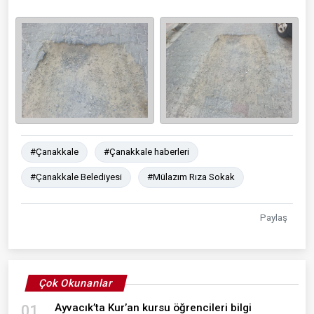
#Çanakkale
#Çanakkale haberleri
#Çanakkale Belediyesi
#Mülazım Rıza Sokak
Paylaş
Çok Okunanlar
Ayvacık’ta Kur’an kursu öğrencileri bilgi
01