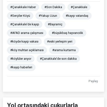
#Çanakkale Haber
#Son Dakika
#Çanakkale
#Serçiler Köyü
#Yakup Uzun
#kayıp vatandaş
#Çanakkale'de kayıp
#Bayramiç
#AFAD arama çalışması
#büyükbaş hayvancılık
#köyde kayıp vakası
#eski yerleşim yeri
#köy muhtarı açıklaması
#arama kurtarma
#köylüler arıyor
#Çanakkale'de son dakika
#kayıp haberleri
Paylaş
Yol ortasındaki çukurlarla