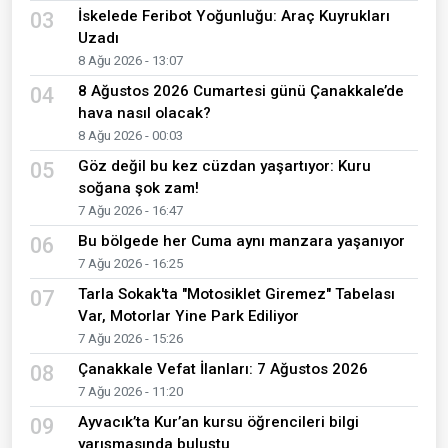
İskelede Feribot Yoğunluğu: Araç Kuyrukları
03
Uzadı
8 Ağu 2026 - 13:07
8 Ağustos 2026 Cumartesi günü Çanakkale’de
04
hava nasıl olacak?
8 Ağu 2026 - 00:03
Göz değil bu kez cüzdan yaşartıyor: Kuru
05
soğana şok zam!
7 Ağu 2026 - 16:47
Bu bölgede her Cuma aynı manzara yaşanıyor
06
7 Ağu 2026 - 16:25
Tarla Sokak'ta "Motosiklet Giremez" Tabelası
07
Var, Motorlar Yine Park Ediliyor
7 Ağu 2026 - 15:26
Çanakkale Vefat İlanları: 7 Ağustos 2026
08
7 Ağu 2026 - 11:20
Ayvacık’ta Kur’an kursu öğrencileri bilgi
09
yarışmasında buluştu