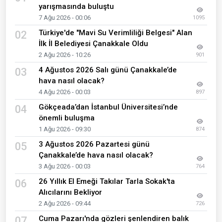
yarışmasında buluştu
7 Ağu 2026 - 00:06
1095
Türkiye'de "Mavi Su Verimliliği Belgesi" Alan
02
İlk İl Belediyesi Çanakkale Oldu
2 Ağu 2026 - 10:26
901
4 Ağustos 2026 Salı günü Çanakkale’de
03
hava nasıl olacak?
4 Ağu 2026 - 00:03
897
Gökçeada’dan İstanbul Üniversitesi’nde
04
önemli buluşma
1 Ağu 2026 - 09:30
874
3 Ağustos 2026 Pazartesi günü
05
Çanakkale’de hava nasıl olacak?
3 Ağu 2026 - 00:03
764
26 Yıllık El Emeği Takılar Tarla Sokak'ta
06
Alıcılarını Bekliyor
2 Ağu 2026 - 09:44
726
Cuma Pazarı'nda gözleri şenlendiren balık
07