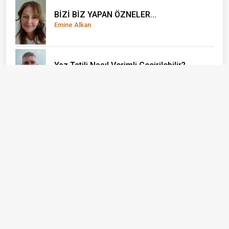
BİZİ BİZ YAPAN ÖZNELER...
Emine Alkan
Yaz Tatili Nasıl Verimli Geçirilebilir?
Yağız Ata
El Nino önce çocukları vuruyor
Doç. Dr. Olcay Uçak