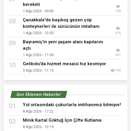
bereketi
1 Ağu 2026 - 09:00
708
Çanakkale'de başıboş gezen çöp
08
konteynerleri ile sürücünün imtahanı
1 Ağu 2026 - 13:05
676
Bayramiç’in yeni yaşam alanı kapılarını
09
açtı
1 Ağu 2026 - 11:04
661
Gelibolu’da hizmet mesaisi hız kesmiyor
10
3 Ağu 2026 - 11:15
635
Son Eklenen Haberler
Yol ortasındaki çukurlarla imtihanımız bitmiyor!
01
8 Ağu 2026 - 17:22
Minik Kartal Göktuğ İçin Çifte Kutlama
02
8 Ağu 2026 - 13:19