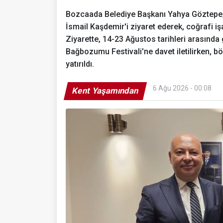
Bozcaada Belediye Başkanı Yahya Göztepe, 
İsmail Kaşdemir'i ziyaret ederek, coğrafi i
Ziyarette, 14-23 Ağustos tarihleri arasında
Bağbozumu Festivali'ne davet iletilirken, b
yatırıldı.
6 Ağu 2026 - 00:08
Kent Yaşamından