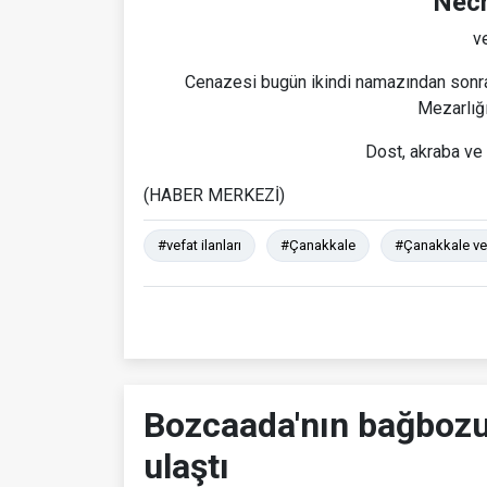
Nec
ve
Cenazesi bugün ikindi namazından sonra 
Mezarlığı
Dost, akraba ve 
(HABER MERKEZİ)
#vefat ilanları
#Çanakkale
#Çanakkale vefa
Bozcaada'nın bağbozum
ulaştı