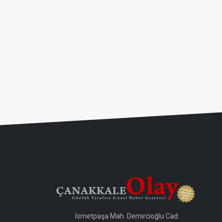
İsmetpaşa Mah. Demircioğlu Cad.