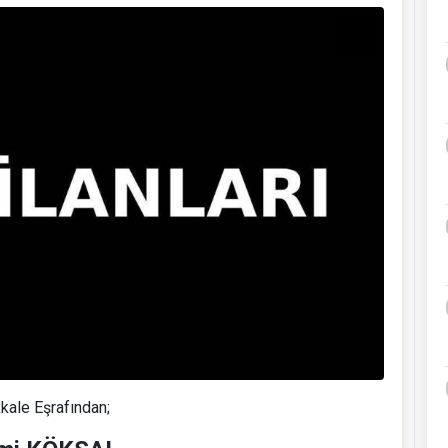
kale Eşrafından;