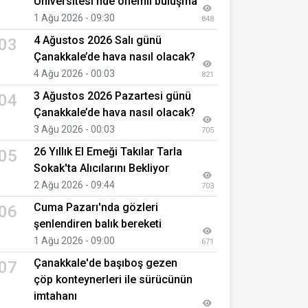
Üniversitesi’nde önemli buluşma
1 Ağu 2026 - 09:30
848
4 Ağustos 2026 Salı günü
03
Çanakkale’de hava nasıl olacak?
4 Ağu 2026 - 00:03
821
3 Ağustos 2026 Pazartesi günü
04
Çanakkale’de hava nasıl olacak?
3 Ağu 2026 - 00:03
705
26 Yıllık El Emeği Takılar Tarla
05
Sokak'ta Alıcılarını Bekliyor
2 Ağu 2026 - 09:44
703
Cuma Pazarı'nda gözleri
06
şenlendiren balık bereketi
1 Ağu 2026 - 09:00
671
Çanakkale'de başıboş gezen
07
çöp konteynerleri ile sürücünün
imtahanı