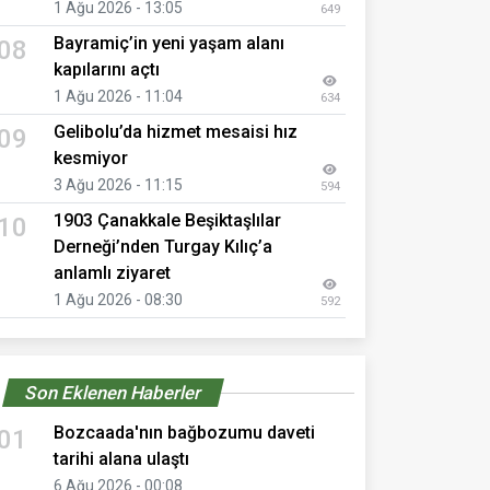
1 Ağu 2026 - 13:05
649
Bayramiç’in yeni yaşam alanı
08
kapılarını açtı
1 Ağu 2026 - 11:04
634
Gelibolu’da hizmet mesaisi hız
09
kesmiyor
3 Ağu 2026 - 11:15
594
1903 Çanakkale Beşiktaşlılar
10
Derneği’nden Turgay Kılıç’a
anlamlı ziyaret
1 Ağu 2026 - 08:30
592
Son Eklenen Haberler
Bozcaada'nın bağbozumu daveti
01
tarihi alana ulaştı
6 Ağu 2026 - 00:08