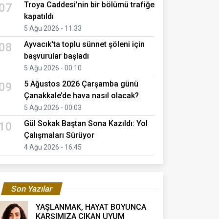
Troya Caddesi'nin bir bölümü trafiğe
07
kapatıldı
5 Ağu 2026 - 11:33
Ayvacık'ta toplu sünnet şöleni için
08
başvurular başladı
5 Ağu 2026 - 00:10
5 Ağustos 2026 Çarşamba günü
09
Çanakkale’de hava nasıl olacak?
5 Ağu 2026 - 00:03
Gül Sokak Baştan Sona Kazıldı: Yol
10
Çalışmaları Sürüyor
4 Ağu 2026 - 16:45
Son Yazılar
YAŞLANMAK, HAYAT BOYUNCA
KARŞIMIZA ÇIKAN UYUM