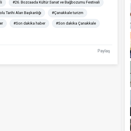
li
#26. Bozcaada Kültür Sanat ve Bağbozumu Festivali
lu Tarihi Alan Başkanlığı
#Çanakkale turizm
er
#Son dakika haber
#Son dakika Çanakkale
Paylaş