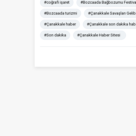
#coğrafi işaret
#Bozcaada Bağbozumu Festiva
#Bozcaada turizmi
#Çanakkale Savaşları Gelibo
#Çanakkale haber
#Çanakkale son dakika hab
#Son dakika
#Çanakkale Haber Sitesi