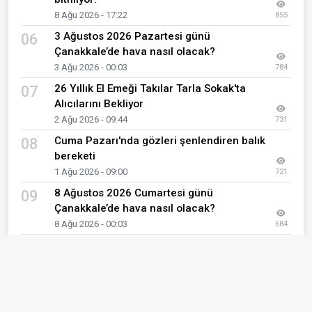
8 Ağu 2026 - 17:22
855
3 Ağustos 2026 Pazartesi günü
06
Çanakkale’de hava nasıl olacak?
3 Ağu 2026 - 00:03
784
26 Yıllık El Emeği Takılar Tarla Sokak'ta
07
Alıcılarını Bekliyor
2 Ağu 2026 - 09:44
731
Cuma Pazarı'nda gözleri şenlendiren balık
08
bereketi
1 Ağu 2026 - 09:00
721
8 Ağustos 2026 Cumartesi günü
09
Çanakkale’de hava nasıl olacak?
8 Ağu 2026 - 00:03
684
Çanakkale'de başıboş gezen çöp
10
konteynerleri ile sürücünün imtahanı
1 Ağu 2026 - 13:05
679