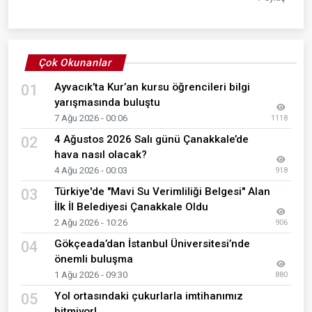
Çok Okunanlar
Ayvacık’ta Kur’an kursu öğrencileri bilgi
01
yarışmasında buluştu
7 Ağu 2026 - 00:06
1118
4 Ağustos 2026 Salı günü Çanakkale’de
02
hava nasıl olacak?
4 Ağu 2026 - 00:03
918
Türkiye'de "Mavi Su Verimliliği Belgesi" Alan
03
İlk İl Belediyesi Çanakkale Oldu
2 Ağu 2026 - 10:26
906
Gökçeada’dan İstanbul Üniversitesi’nde
04
önemli buluşma
1 Ağu 2026 - 09:30
880
Yol ortasındaki çukurlarla imtihanımız
05
bitmiyor!