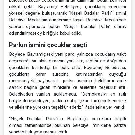
bölgedeki küçük çocuk anlamında kullanılan “Dada” kelimesi
dikkat çekti. Bayramiç Belediyesi, çocukların enerjisini
yöresel değerle buluşturarak “Neşeli Dadalar Parkı” ismini
Belediye Meclisinin gündemine taşıdı. Belediye Meclisinde
yapılan oylamada parkın “Neşeli Dadalar Parkı” olarak
adlandırılması oy birliğiyle kabul edildi.
Parkın ismini çocuklar seçti
Böylece Bayramiç’teki yeni park, yalnızca çocukların vakit
geçireceği bir alan olmanın yanı sıra, ismini de doğrudan
çocukların belirlediği bir park oldu. Bayramiç Belediyesi,
çocukların karar sürecine katılmasından duyduğu
memnuniyeti paylaşarak, parkın isminin belirlenmesinde
sandık başına giden miniklere ve ailelerine teşekkür etti.
Belediyeden yapılan açıklamada, “Demokrasiyi en tatlı
haliyle deneyimleyen, parkına sahip çıkan tüm miniklerimize
ve ailelerine yürekten teşekkür ederiz.” ifadelerine yer verildi.
“Neşeli Dadalar Parkı”nın Bayramiçli çocuklara hayırlı
olması temennisinde bulunan belediye, miniklerle parkta
yeniden buluşma mesajı verdi.