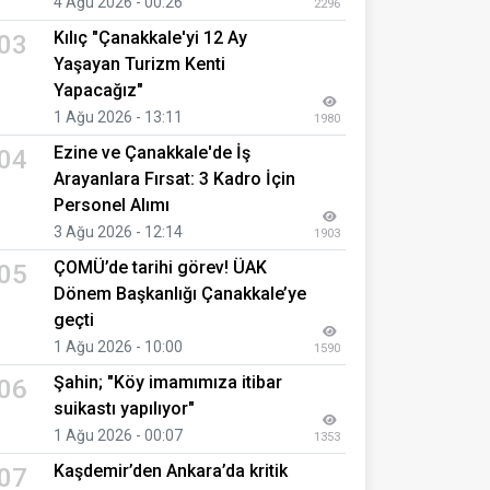
4 Ağu 2026 - 00:26
2296
Kılıç "Çanakkale'yi 12 Ay
03
Yaşayan Turizm Kenti
Yapacağız"
1 Ağu 2026 - 13:11
1980
Ezine ve Çanakkale'de İş
04
Arayanlara Fırsat: 3 Kadro İçin
Personel Alımı
3 Ağu 2026 - 12:14
1903
ÇOMÜ’de tarihi görev! ÜAK
05
Dönem Başkanlığı Çanakkale’ye
geçti
1 Ağu 2026 - 10:00
1590
Şahin; "Köy imamımıza itibar
06
suikastı yapılıyor"
1 Ağu 2026 - 00:07
1353
Kaşdemir’den Ankara’da kritik
07