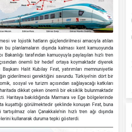
esi ve lojistik hatların güçlendirilmesi amacıyla atılan
’nin bu planlamaların dışında kalması kent kamuoyunda
pı Bakanlığı tarafından kamuoyuyla paylaşılan hızlı tren
 açısından önemli bir hedef ortaya koymaktadır diyerek
Başkanı Halit Kubilay Fırat, yatırımları memnuniyetle
iğin giderilmesi gerektiğini savundu. Türkiye’nin dört bir
nomik, sosyal ve turizm açısından sağlayacağı katkıları
aritada dikkat çeken önemli bir eksiklik bulunmaktadır
ekti. Haritaya bakıldığında Marmara ve Ege bölgelerinde
ta kuşattığı görülmektedir şeklinde konuşan Fırat, buna
 tartışılmaz olan Çanakkale’nin hızlı tren ağı dışında
lerini kullanarak duruma tepki gösterdi.