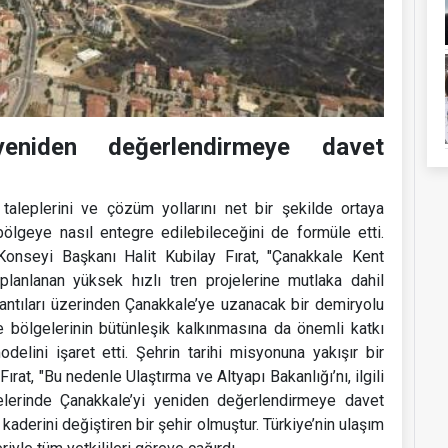
 yeniden değerlendirmeye davet
aleplerini ve çözüm yollarını net bir şekilde ortaya
 bölgeye nasıl entegre edilebileceğini de formüle etti.
Konseyi Başkanı Halit Kubilay Fırat, "Çanakkale Kent
planlanan yüksek hızlı tren projelerine mutlaka dahil
lantıları üzerinden Çanakkale’ye uzanacak bir demiryolu
e bölgelerinin bütünleşik kalkınmasına da önemli katkı
elini işaret etti. Şehrin tarihi misyonuna yakışır bir
rat, "Bu nedenle Ulaştırma ve Altyapı Bakanlığı’nı, ilgili
rojelerinde Çanakkale’yi yeniden değerlendirmeye davet
kaderini değiştiren bir şehir olmuştur. Türkiye’nin ulaşım