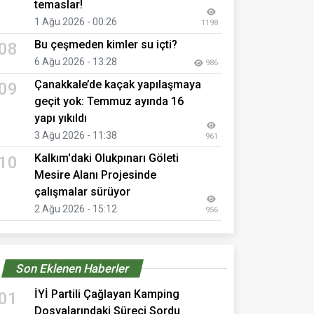
temaslar!
1 Ağu 2026 - 00:26
1198
Bu çeşmeden kimler su içti?
08
6 Ağu 2026 - 13:28
986
Çanakkale’de kaçak yapılaşmaya
09
geçit yok: Temmuz ayında 16
yapı yıkıldı
3 Ağu 2026 - 11:38
961
Kalkım'daki Olukpınarı Göleti
10
Mesire Alanı Projesinde
çalışmalar sürüyor
2 Ağu 2026 - 15:12
956
Son Eklenen Haberler
İYİ Partili Çağlayan Kamping
01
Dosyalarındaki Süreci Sordu