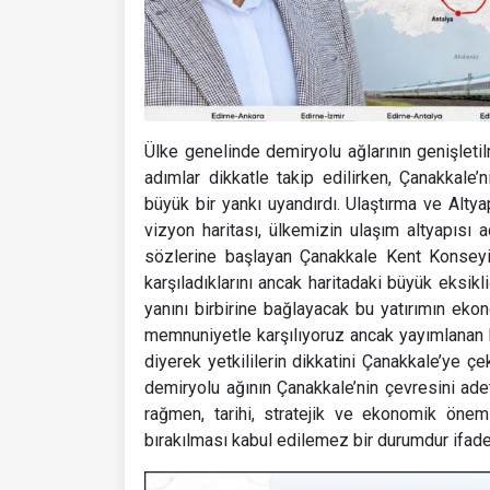
Ülke genelinde demiryolu ağlarının genişletilm
adımlar dikkatle takip edilirken, Çanakkale
büyük bir yankı uyandırdı. Ulaştırma ve Altya
vizyon haritası, ülkemizin ulaşım altyapısı
sözlerine başlayan Çanakkale Kent Konseyi 
karşıladıklarını ancak haritadaki büyük eksikl
yanını birbirine bağlayacak bu yatırımın eko
memnuniyetle karşılıyoruz ancak yayımlanan h
diyerek yetkililerin dikkatini Çanakkale’ye ç
demiryolu ağının Çanakkale’nin çevresini ade
rağmen, tarihi, stratejik ve ekonomik önemi
bırakılması kabul edilemez bir durumdur ifade