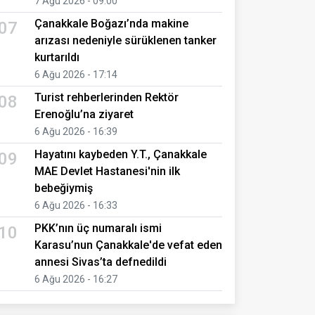
7 Ağu 2026 - 09:00
Çanakkale Boğazı’nda makine
07
arızası nedeniyle sürüklenen tanker
kurtarıldı
6 Ağu 2026 - 17:14
Turist rehberlerinden Rektör
08
Erenoğlu’na ziyaret
6 Ağu 2026 - 16:39
Hayatını kaybeden Y.T., Çanakkale
09
MAE Devlet Hastanesi'nin ilk
bebeğiymiş
6 Ağu 2026 - 16:33
PKK’nın üç numaralı ismi
10
Karasu’nun Çanakkale'de vefat eden
annesi Sivas’ta defnedildi
6 Ağu 2026 - 16:27