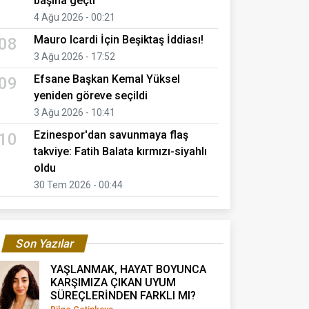
başına geçti
4 Ağu 2026 - 00:21
Mauro Icardi İçin Beşiktaş İddiası!
08
3 Ağu 2026 - 17:52
Efsane Başkan Kemal Yüksel
09
yeniden göreve seçildi
3 Ağu 2026 - 10:41
Ezinespor'dan savunmaya flaş
10
takviye: Fatih Balata kırmızı-siyahlı
oldu
30 Tem 2026 - 00:44
Son Yazılar
YAŞLANMAK, HAYAT BOYUNCA
KARŞIMIZA ÇIKAN UYUM
SÜREÇLERİNDEN FARKLI MI?