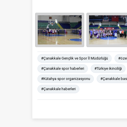
#Çanakkale Gençlik ve Spor İl Müdürlüğü
#özel
#Çanakkale spor haberleri
#Türkiye ikinciliği
#Kütahya spor organizasyonu
#Çanakkale bas
#Çanakkale haberleri