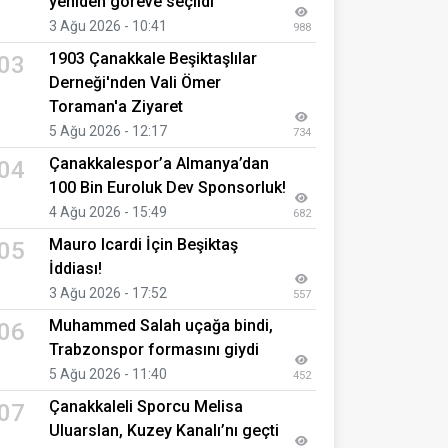
yeniden göreve seçildi
3 Ağu 2026 - 10:41
988
1903 Çanakkale Beşiktaşlılar
03
Derneği'nden Vali Ömer
Toraman'a Ziyaret
5 Ağu 2026 - 12:17
734
Çanakkalespor’a Almanya’dan
04
100 Bin Euroluk Dev Sponsorluk!
4 Ağu 2026 - 15:49
682
Mauro Icardi İçin Beşiktaş
05
İddiası!
3 Ağu 2026 - 17:52
557
Muhammed Salah uçağa bindi,
06
Trabzonspor formasını giydi
5 Ağu 2026 - 11:40
452
Çanakkaleli Sporcu Melisa
07
Uluarslan, Kuzey Kanalı’nı geçti