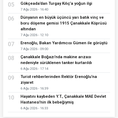
Gökçeada’dan Turgay Kılıç’a yoğun ilgi
05
7 Ağu 2026 - 16:40
Dünyanın en büyük üçüncü yarı batık vinç ve
06
boru döşeme gemisi 1915 Çanakkale Köprüsü
altından
7 Ağu 2026 - 12:10
Erenoğlu, Bakan Yardımcısı Gümen ile görüştü
07
7 Ağu 2026 - 09:00
Çanakkale Boğazı’nda makine arızası
08
nedeniyle sürüklenen tanker kurtarıldı
6 Ağu 2026 - 17:14
Turist rehberlerinden Rektör Erenoğlu’na
09
ziyaret
6 Ağu 2026 - 16:39
Hayatını kaybeden Y.T., Çanakkale MAE Devlet
10
Hastanesi'nin ilk bebeğiymiş
6 Ağu 2026 - 16:33