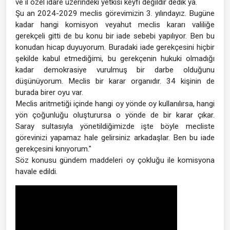
ve il özel idare üzerindeki yetkisi keyfi değildir dedik ya.
Şu an 2024-2029 meclis görevimizin 3. yılındayız. Bugüne
kadar hangi komisyon veyahut meclis kararı valiliğe
gerekçeli gitti de bu konu bir iade sebebi yapılıyor. Ben bu
konudan hicap duyuyorum. Buradaki iade gerekçesini hiçbir
şekilde kabul etmediğimi, bu gerekçenin hukuki olmadığı
kadar demokrasiye vurulmuş bir darbe olduğunu
düşünüyorum. Meclis bir karar organıdır. 34 kişinin de
burada birer oyu var.
Meclis aritmetiği içinde hangi oy yönde oy kullanılırsa, hangi
yön çoğunluğu oluşturursa o yönde de bir karar çıkar.
Saray sultasıyla yönetildiğimizde işte böyle mecliste
görevinizi yapamaz hale gelirsiniz arkadaşlar. Ben bu iade
gerekçesini kınıyorum."
Söz konusu gündem maddeleri oy çokluğu ile komisyona
havale edildi.