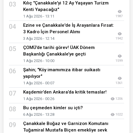
Kılıç "Çanakkale'yi 12 Ay Yaşayan Turizm
03
Kenti Yapacağız"
1 Ağu 2026 - 13:11
1987
Ezine ve Çanakkale'de İş Arayanlara Fırsat:
04
3 Kadro İçin Personel Alımı
3 Ağu 2026 - 12:14
1942
ÇOMÜ’de tarihi görev! ÜAK Dönem
05
Başkanlığı Çanakkale’ye geçti
1 Ağu 2026 - 10:00
1599
Şahin; "Köy imamımıza itibar suikastı
06
yapılıyor"
1 Ağu 2026 - 00:07
1361
Kaşdemir’den Ankara’da kritik temaslar!
07
1 Ağu 2026 - 00:26
1206
Bu çeşmeden kimler su içti?
08
6 Ağu 2026 - 13:28
1022
Çanakkale Boğaz ve Garnizon Komutanı
09
Tuğamiral Mustafa Biçen emekliye sevk