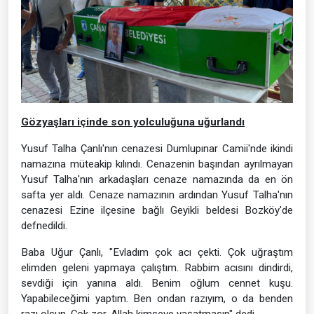
Gözyaşları içinde son yolculuğuna uğurlandı
Yusuf Talha Çanlı'nın cenazesi Dumlupınar Camii'nde ikindi
namazına müteakip kılındı. Cenazenin başından ayrılmayan
Yusuf Talha'nın arkadaşları cenaze namazında da en ön
safta yer aldı. Cenaze namazının ardından Yusuf Talha'nın
cenazesi Ezine ilçesine bağlı Geyikli beldesi Bozköy'de
defnedildi.
Baba Uğur Çanlı, "Evladım çok acı çekti. Çok uğraştım
elimden geleni yapmaya çalıştım. Rabbim acısını dindirdi,
sevdiği için yanına aldı. Benim oğlum cennet kuşu.
Yapabileceğimi yaptım. Ben ondan razıyım, o da benden
razı olsun. Çok zor, Allah kimseye yaşatmasın" dedi.