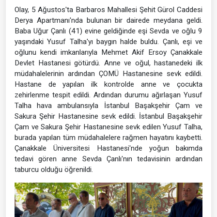
Olay, 5 Ağustos'ta Barbaros Mahallesi Şehit Gürol Caddesi
Derya Apartmanı'nda bulunan bir dairede meydana geldi.
Baba Uğur Çanlı (41) evine geldiğinde eşi Sevda ve oğlu 9
yaşındaki Yusuf Talha'yı baygın halde buldu. Çanlı, eşi ve
oğlunu kendi imkanlarıyla Mehmet Akif Ersoy Çanakkale
Devlet Hastanesi götürdü. Anne ve oğul, hastanedeki ilk
müdahalelerinin ardından ÇOMÜ Hastanesine sevk edildi.
Hastane de yapılan ilk kontrolde anne ve çocukta
zehirlenme tespit edildi. Ardından durumu ağırlaşan Yusuf
Talha hava ambulansıyla İstanbul Başakşehir Çam ve
Sakura Şehir Hastanesine sevk edildi. İstanbul Başakşehir
Çam ve Sakura Şehir Hastanesine sevk edilen Yusuf Talha,
burada yapılan tüm müdahalelere rağmen hayatını kaybetti.
Çanakkale Üniversitesi Hastanesi'nde yoğun bakımda
tedavi gören anne Sevda Çanlı'nın tedavisinin ardından
taburcu olduğu öğrenildi.