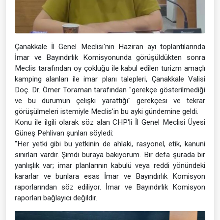
Çanakkale İl Genel Meclisi'nin Haziran ayı toplantılarında
İmar ve Bayındırlık Komisyonunda görüşüldükten sonra
Meclis tarafından oy çokluğu ile kabul edilen turizm amaçlı
kamping alanları ile imar planı talepleri, Çanakkale Valisi
Doç. Dr. Ömer Toraman tarafından "gerekçe gösterilmediği
ve bu durumun çelişki yarattığı" gerekçesi ve tekrar
görüşülmeleri istemiyle Meclis'in bu ayki gündemine geldi.
Konu ile ilgili olarak söz alan CHP'li İl Genel Meclisi Üyesi
Güneş Pehlivan şunları söyledi:
"Her yetki gibi bu yetkinin de ahlaki, rasyonel, etik, kanuni
sınırları vardır. Şimdi buraya bakıyorum. Bir defa şurada bir
yanlışlık var; imar planlarının kabulü veya reddi yönündeki
kararlar ve bunlara esas İmar ve Bayındırlık Komisyon
raporlarından söz ediliyor. İmar ve Bayındırlık Komisyon
raporları bağlayıcı değildir.