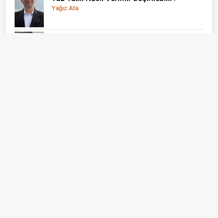
Yağız Ata
El Nino önce çocukları vuruyor
Doç. Dr. Olcay Uçak
Bizi Takip Edin