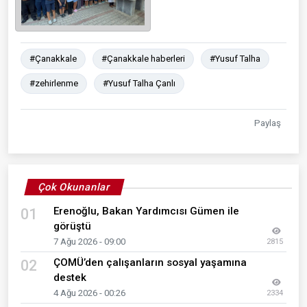
#Çanakkale
#Çanakkale haberleri
#Yusuf Talha
#zehirlenme
#Yusuf Talha Çanlı
Paylaş
Çok Okunanlar
Erenoğlu, Bakan Yardımcısı Gümen ile
01
görüştü
7 Ağu 2026 - 09:00
2815
ÇOMÜ’den çalışanların sosyal yaşamına
02
destek
4 Ağu 2026 - 00:26
2334