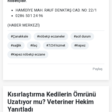
nöbetçidir.
HAMİDİYE MAH. RAUF DENKTAŞ CAD. NO: 22/1
0286 501 24 96
(HABER MERKEZİ)
#Çanakkale
#nöbetçi eczaneler
#acil durum
#sağlık
#ilaç
#7/24 hizmet
#Kepez
#Kepez nöbetçi eczane
Paylaş
Kısırlaştırma Kedilerin Ömrünü
Uzatıyor mu? Veteriner Hekim
Yanıtladı