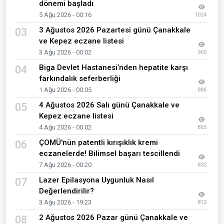
dönemi başladı
5 Ağu 2026 - 00:16
1024
3 Ağustos 2026 Pazartesi günü Çanakkale
03
ve Kepez eczane listesi
3 Ağu 2026 - 00:02
960
Biga Devlet Hastanesi’nden hepatite karşı
04
farkındalık seferberliği
1 Ağu 2026 - 00:05
886
4 Ağustos 2026 Salı günü Çanakkale ve
05
Kepez eczane listesi
4 Ağu 2026 - 00:02
865
ÇOMÜ'nün patentli kırışıklık kremi
06
eczanelerde! Bilimsel başarı tescillendi
7 Ağu 2026 - 00:20
832
Lazer Epilasyona Uygunluk Nasıl
07
Değerlendirilir?
3 Ağu 2026 - 19:23
812
2 Ağustos 2026 Pazar günü Çanakkale ve
08