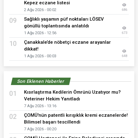
Kepez eczane listesi
2 Ağu 2026 - 00:02
686
Sağlıklı yaşamın püf noktaları LÖSEV
09
gönüllü toplantısında anlatıldı
1 Ağu 2026 - 12:56
673
Çanakkale’de nöbetçi eczane arayanlar
10
dikkat!
1 Ağu 2026 - 00:03
648
Son Eklenen Haberler
Kısırlaştırma Kedilerin Ömrünü Uzatıyor mu?
01
Veteriner Hekim Yanıtladı
7 Ağu 2026 - 13:16
ÇOMÜ'nün patentli kırışıklık kremi eczanelerde!
02
Bilimsel başarı tescillendi
7 Ağu 2026 - 00:20