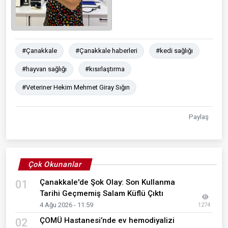
#Çanakkale
#Çanakkale haberleri
#kedi sağlığı
#hayvan sağlığı
#kısırlaştırma
#Veteriner Hekim Mehmet Giray Sığın
Paylaş
Çok Okunanlar
Çanakkale'de Şok Olay: Son Kullanma
01
Tarihi Geçmemiş Salam Küflü Çıktı
4 Ağu 2026 - 11:59
1274
ÇOMÜ Hastanesi’nde ev hemodiyalizi
02