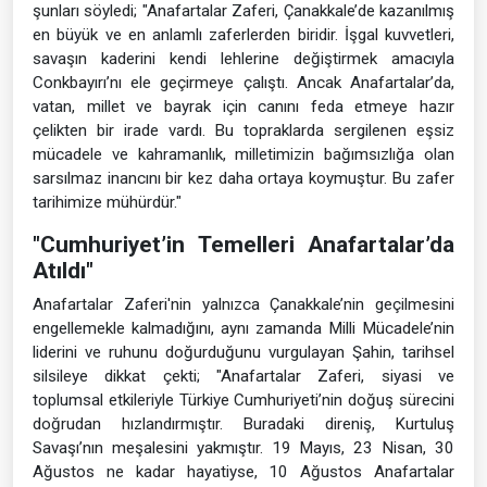
şunları söyledi; "Anafartalar Zaferi, Çanakkale’de kazanılmış
en büyük ve en anlamlı zaferlerden biridir. İşgal kuvvetleri,
savaşın kaderini kendi lehlerine değiştirmek amacıyla
Conkbayırı’nı ele geçirmeye çalıştı. Ancak Anafartalar’da,
vatan, millet ve bayrak için canını feda etmeye hazır
çelikten bir irade vardı. Bu topraklarda sergilenen eşsiz
mücadele ve kahramanlık, milletimizin bağımsızlığa olan
sarsılmaz inancını bir kez daha ortaya koymuştur. Bu zafer
tarihimize mühürdür."
"Cumhuriyet’in Temelleri Anafartalar’da
Atıldı"
Anafartalar Zaferi'nin yalnızca Çanakkale’nin geçilmesini
engellemekle kalmadığını, aynı zamanda Milli Mücadele’nin
liderini ve ruhunu doğurduğunu vurgulayan Şahin, tarihsel
silsileye dikkat çekti; "Anafartalar Zaferi, siyasi ve
toplumsal etkileriyle Türkiye Cumhuriyeti’nin doğuş sürecini
doğrudan hızlandırmıştır. Buradaki direniş, Kurtuluş
Savaşı’nın meşalesini yakmıştır. 19 Mayıs, 23 Nisan, 30
Ağustos ne kadar hayatiyse, 10 Ağustos Anafartalar