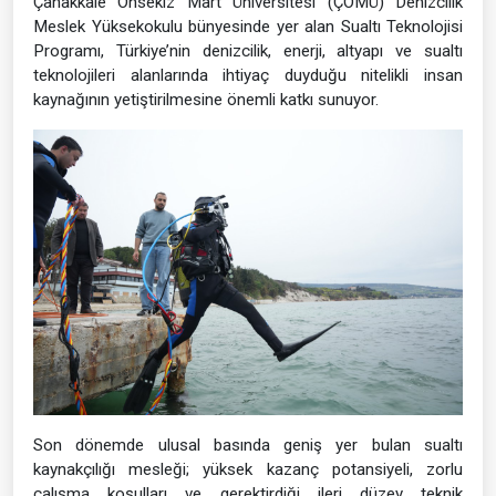
Çanakkale Onsekiz Mart Üniversitesi (ÇOMÜ) Denizcilik
Meslek Yüksekokulu bünyesinde yer alan Sualtı Teknolojisi
Programı, Türkiye’nin denizcilik, enerji, altyapı ve sualtı
teknolojileri alanlarında ihtiyaç duyduğu nitelikli insan
kaynağının yetiştirilmesine önemli katkı sunuyor.
Son dönemde ulusal basında geniş yer bulan sualtı
kaynakçılığı mesleği; yüksek kazanç potansiyeli, zorlu
çalışma koşulları ve gerektirdiği ileri düzey teknik