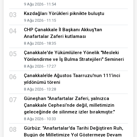
9 Ağu 2026 - 11:54
Kazdağları Yörükleri piknikte buluştu
03
9 Ağu 2026 - 11:15
CHP Çanakkale İl Başkanı Akkuş'tan
04
Anafartalar Zaferi kutlaması
8 Ağu 2026 - 18:35
Çanakkale'de Yükümlülere Yönelik "Mesleki
05
Yönlendirme ve İş Bulma Stratejileri" Semineri
8 Ağu 2026 - 17:27
Çanakkale’de Ağustos Taarruzu'nun 111’inci
06
yıldönümü töreni
8 Ağu 2026 - 13:28
Güneşhan "Anafartalar Zaferi, yalnızca
07
Çanakkale Cephesi’nde değil, milletimizin
geleceğinde de silinmez izler bırakmıştır."
8 Ağu 2026 - 10:33
Gürbüz: "Anafartalar'da Tarihi Değiştiren Ruh,
08
Bugün de Milletimize Yol Göstermeye Devam