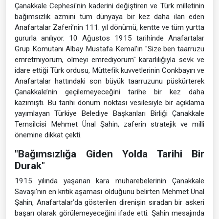
Çanakkale Cephesi'nin kaderini değiştiren ve Türk milletinin
bağımsızlık azmini tüm dünyaya bir kez daha ilan eden
Anafartalar Zaferi’nin 111. yıl dönümü, kentte ve tüm yurtta
gururla anılıyor. 10 Ağustos 1915 tarihinde Anafartalar
Grup Komutanı Albay Mustafa Kemal’in "Size ben taarruzu
emretmiyorum, ölmeyi emrediyorum" kararlılığıyla sevk ve
idare ettiği Türk ordusu, Müttefik kuvvetlerinin Conkbayırı ve
Anafartalar hattındaki son büyük taarruzunu püskürterek
Çanakkale’nin geçilemeyeceğini tarihe bir kez daha
kazımıştı. Bu tarihi dönüm noktası vesilesiyle bir açıklama
yayımlayan Türkiye Belediye Başkanları Birliği Çanakkale
Temsilcisi Mehmet Ünal Şahin, zaferin stratejik ve milli
önemine dikkat çekti.
"Bağımsızlığa Giden Yolda Tarihi Bir
Durak"
1915 yılında yaşanan kara muharebelerinin Çanakkale
Savaşı'nın en kritik aşaması olduğunu belirten Mehmet Ünal
Şahin, Anafartalar’da gösterilen direnişin sıradan bir askeri
başarı olarak görülemeyeceğini ifade etti. Şahin mesajında