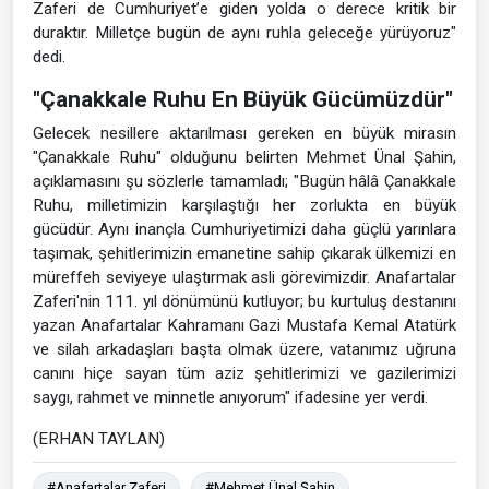
Zaferi de Cumhuriyet’e giden yolda o derece kritik bir
duraktır. Milletçe bugün de aynı ruhla geleceğe yürüyoruz"
dedi.
"Çanakkale Ruhu En Büyük Gücümüzdür"
Gelecek nesillere aktarılması gereken en büyük mirasın
"Çanakkale Ruhu" olduğunu belirten Mehmet Ünal Şahin,
açıklamasını şu sözlerle tamamladı; "Bugün hâlâ Çanakkale
Ruhu, milletimizin karşılaştığı her zorlukta en büyük
gücüdür. Aynı inançla Cumhuriyetimizi daha güçlü yarınlara
taşımak, şehitlerimizin emanetine sahip çıkarak ülkemizi en
müreffeh seviyeye ulaştırmak asli görevimizdir. Anafartalar
Zaferi'nin 111. yıl dönümünü kutluyor; bu kurtuluş destanını
yazan Anafartalar Kahramanı Gazi Mustafa Kemal Atatürk
ve silah arkadaşları başta olmak üzere, vatanımız uğruna
canını hiçe sayan tüm aziz şehitlerimizi ve gazilerimizi
saygı, rahmet ve minnetle anıyorum" ifadesine yer verdi.
(ERHAN TAYLAN)
#Anafartalar Zaferi
#Mehmet Ünal Şahin