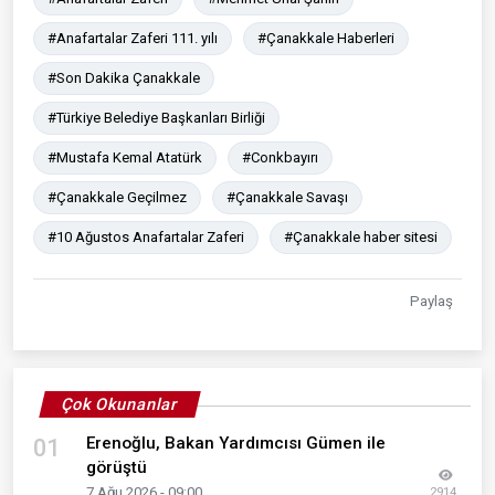
#Anafartalar Zaferi 111. yılı
#Çanakkale Haberleri
#Son Dakika Çanakkale
#Türkiye Belediye Başkanları Birliği
#Mustafa Kemal Atatürk
#Conkbayırı
#Çanakkale Geçilmez
#Çanakkale Savaşı
#10 Ağustos Anafartalar Zaferi
#Çanakkale haber sitesi
Paylaş
Çok Okunanlar
Erenoğlu, Bakan Yardımcısı Gümen ile
01
görüştü
7 Ağu 2026 - 09:00
2914