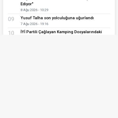
Ediyor"
8 Ağu 2026 - 10:29
Yusuf Talha son yolculuğuna uğurlandı
09
7 Ağu 2026 - 19:16
İYİ Partili Çağlayan Kamping Dosyalarındaki
10
Süreci Sordu
7 Ağu 2026 - 18:42
Son Yazılar
İÇİMİZDEKİ SESLER KOROSU
Meral Şen
YAŞLANMAK, HAYAT BOYUNCA
KARŞIMIZA ÇIKAN UYUM SÜREÇLERİNDEN
FARKLI MI?
Bilge Çetinkaya