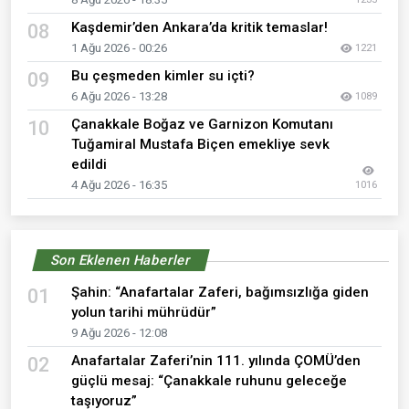
Kaşdemir’den Ankara’da kritik temaslar!
08
1 Ağu 2026 - 00:26
1221
Bu çeşmeden kimler su içti?
09
6 Ağu 2026 - 13:28
1089
Çanakkale Boğaz ve Garnizon Komutanı
10
Tuğamiral Mustafa Biçen emekliye sevk
edildi
4 Ağu 2026 - 16:35
1016
Son Eklenen Haberler
Şahin: “Anafartalar Zaferi, bağımsızlığa giden
01
yolun tarihi mührüdür”
9 Ağu 2026 - 12:08
Anafartalar Zaferi’nin 111. yılında ÇOMÜ’den
02
güçlü mesaj: “Çanakkale ruhunu geleceğe
taşıyoruz”