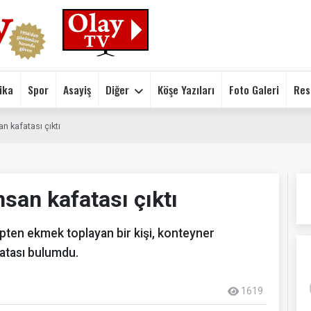
ika
Spor
Asayiş
Diğer
Köşe Yazıları
Foto Galeri
Res
n kafatası çıktı
san kafatası çıktı
ten ekmek toplayan bir kişi, konteyner
fatası bulumdu.
1619