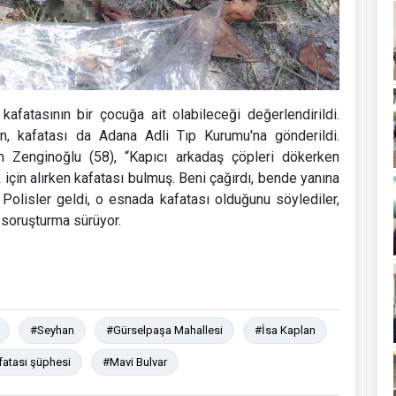
kafatasının bir çocuğa ait olabileceği değerlendirildi.
en, kafatası da Adana Adli Tıp Kurumu'na gönderildi.
 Zenginoğlu (58), “Kapıcı arkadaş çöpleri dökerken
 için alırken kafatası bulmuş. Beni çağırdı, bende yanına
 Polisler geldi, o esnada kafatası olduğunu söylediler,
 soruşturma sürüyor.
#Seyhan
#Gürselpaşa Mahallesi
#İsa Kaplan
atası şüphesi
#Mavi Bulvar