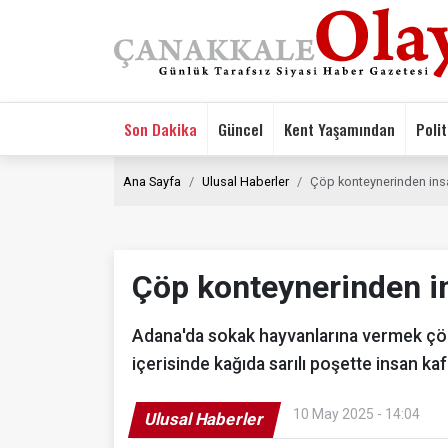
Son Dakika
Güncel
Kent Yaşamından
Polit
Ana Sayfa
Ulusal Haberler
Çöp konteynerinden insa
Çöp konteynerinden in
Adana'da sokak hayvanlarına vermek çöp
içerisinde kağıda sarılı poşette insan ka
10 May 2025 - 14:04
Ulusal Haberler