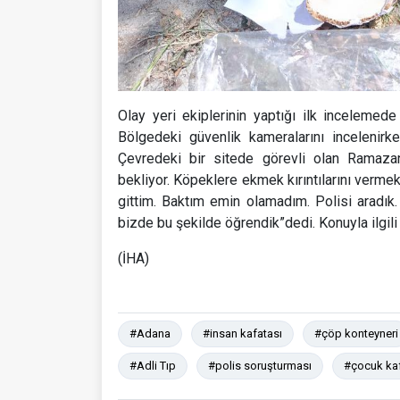
Olay yeri ekiplerinin yaptığı ilk incelemede 
Bölgedeki güvenlik kameralarını incelenirk
Çevredeki bir sitede görevli olan Ramazan
bekliyor. Köpeklere ekmek kırıntılarını vermek
gittim. Baktım emin olamadım. Polisi aradık.
bizde bu şekilde öğrendik”dedi. Konuyla ilgili
(İHA)
#Adana
#insan kafatası
#çöp konteyneri
#Adli Tıp
#polis soruşturması
#çocuk kaf