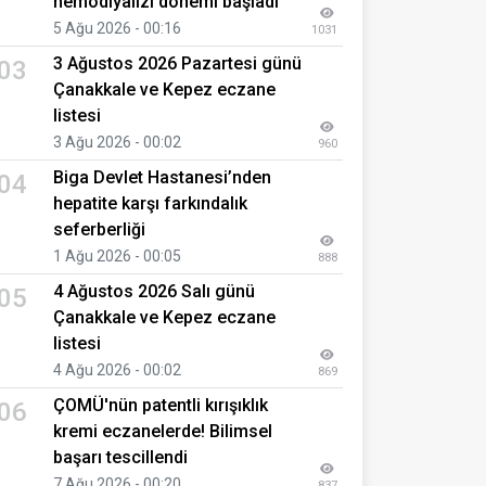
hemodiyalizi dönemi başladı
5 Ağu 2026 - 00:16
1031
3 Ağustos 2026 Pazartesi günü
03
Çanakkale ve Kepez eczane
listesi
3 Ağu 2026 - 00:02
960
Biga Devlet Hastanesi’nden
04
hepatite karşı farkındalık
seferberliği
1 Ağu 2026 - 00:05
888
4 Ağustos 2026 Salı günü
05
Çanakkale ve Kepez eczane
listesi
4 Ağu 2026 - 00:02
869
ÇOMÜ'nün patentli kırışıklık
06
kremi eczanelerde! Bilimsel
başarı tescillendi
7 Ağu 2026 - 00:20
837