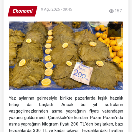
9 Ağu 2026 - 09:45
Ekonomi
157
Yaz aylarının gelmesiyle birlikte pazarlarda kışlık hazırlık
telaşı da başladı. Ancak bu yıl sofraların
vazgeçilmezlerinden asma yaprağının fiyatı vatandaşın
yüzünü güldürmedi. Çanakkale’de kurulan Pazar Pazarı’nda
asma yaprağının kilogram fiyatı 200 TL’den başlarken, bazı
tezgahlarda 300 TL’ye kadar çıkıyor. Tezgâhlardaki fiyatları