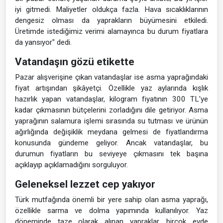
iyi gitmedi. Maliyetler oldukça fazla. Hava sıcaklıklarının
dengesiz olması da yaprakların büyümesini etkiledi.
Üretimde istediğimiz verimi alamayınca bu durum fiyatlara
da yansıyor" dedi.
Vatandaşın gözü etikette
Pazar alışverişine çıkan vatandaşlar ise asma yaprağındaki
fiyat artışından şikâyetçi. Özellikle yaz aylarında kışlık
hazırlık yapan vatandaşlar, kilogram fiyatının 300 TL'ye
kadar çıkmasının bütçelerini zorladığını dile getiriyor. Asma
yaprağının salamura işlemi sırasında su tutması ve ürünün
ağırlığında değişiklik meydana gelmesi de fiyatlandırma
konusunda gündeme geliyor. Ancak vatandaşlar, bu
durumun fiyatların bu seviyeye çıkmasını tek başına
açıklayıp açıklamadığını sorguluyor.
Geleneksel lezzet cep yakıyor
Türk mutfağında önemli bir yere sahip olan asma yaprağı,
özellikle sarma ve dolma yapımında kullanılıyor. Yaz
döneminde taze olarak alınan yapraklar, birçok evde