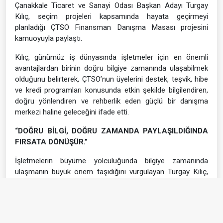
Çanakkale Ticaret ve Sanayi Odası Başkan Adayı Turgay
Kılıç, seçim projeleri kapsamında hayata geçirmeyi
planladığı ÇTSO Finansman Danışma Masası projesini
kamuoyuyla paylaştı.
Kılıç, günümüz iş dünyasında işletmeler için en önemli
avantajlardan birinin doğru bilgiye zamanında ulaşabilmek
olduğunu belirterek, ÇTSO’nun üyelerini destek, teşvik, hibe
ve kredi programları konusunda etkin şekilde bilgilendiren,
doğru yönlendiren ve rehberlik eden güçlü bir danışma
merkezi haline geleceğini ifade etti.
“DOĞRU BİLGİ, DOĞRU ZAMANDA PAYLAŞILDIĞINDA
FIRSATA DÖNÜŞÜR.”
İşletmelerin büyüme yolculuğunda bilgiye zamanında
ulaşmanın büyük önem taşıdığını vurgulayan Turgay Kılıç,
şu değerlendirmede bulundu:
“Bugün işletmelerimiz için en önemli ihtiyaçlardan biri;
kendilerine uygun proje destekleri, teşvikler, hibeler ve kredi