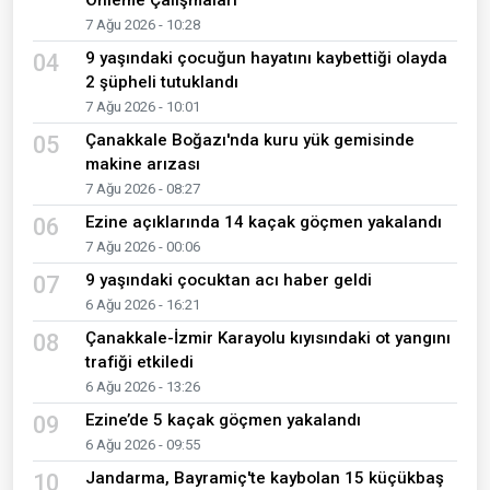
Önleme Çalışmaları
7 Ağu 2026 - 10:28
9 yaşındaki çocuğun hayatını kaybettiği olayda
04
2 şüpheli tutuklandı
7 Ağu 2026 - 10:01
Çanakkale Boğazı'nda kuru yük gemisinde
05
makine arızası
7 Ağu 2026 - 08:27
Ezine açıklarında 14 kaçak göçmen yakalandı
06
7 Ağu 2026 - 00:06
9 yaşındaki çocuktan acı haber geldi
07
6 Ağu 2026 - 16:21
Çanakkale-İzmir Karayolu kıyısındaki ot yangını
08
trafiği etkiledi
6 Ağu 2026 - 13:26
Ezine’de 5 kaçak göçmen yakalandı
09
6 Ağu 2026 - 09:55
Jandarma, Bayramiç'te kaybolan 15 küçükbaş
10