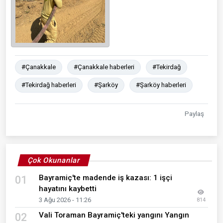
#Çanakkale
#Çanakkale haberleri
#Tekirdağ
#Tekirdağ haberleri
#Şarköy
#Şarköy haberleri
Paylaş
Çok Okunanlar
Bayramiç'te madende iş kazası: 1 işçi
01
hayatını kaybetti
3 Ağu 2026 - 11:26
814
Vali Toraman Bayramiç'teki yangını Yangın
02