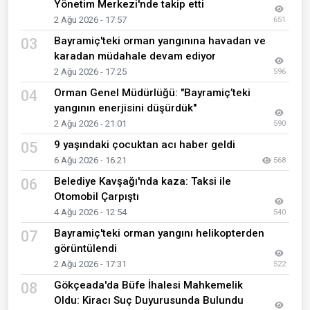
Yönetim Merkezi'nde takip etti
2 Ağu 2026 - 17:57
651
Bayramiç'teki orman yangınına havadan ve
03
karadan müdahale devam ediyor
2 Ağu 2026 - 17:25
596
Orman Genel Müdürlüğü: "Bayramiç’teki
04
yangının enerjisini düşürdük"
2 Ağu 2026 - 21:01
590
9 yaşındaki çocuktan acı haber geldi
05
6 Ağu 2026 - 16:21
568
Belediye Kavşağı'nda kaza: Taksi ile
06
Otomobil Çarpıştı
4 Ağu 2026 - 12:54
540
Bayramiç'teki orman yangını helikopterden
07
görüntülendi
2 Ağu 2026 - 17:31
522
Gökçeada'da Büfe İhalesi Mahkemelik
08
Oldu: Kiracı Suç Duyurusunda Bulundu