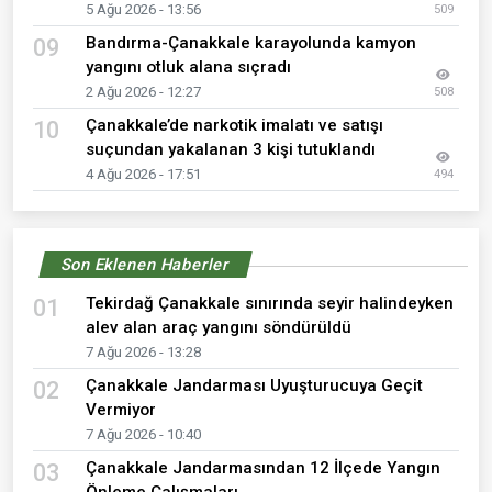
5 Ağu 2026 - 13:56
509
Bandırma-Çanakkale karayolunda kamyon
09
yangını otluk alana sıçradı
2 Ağu 2026 - 12:27
508
Çanakkale’de narkotik imalatı ve satışı
10
suçundan yakalanan 3 kişi tutuklandı
4 Ağu 2026 - 17:51
494
Son Eklenen Haberler
Tekirdağ Çanakkale sınırında seyir halindeyken
01
alev alan araç yangını söndürüldü
7 Ağu 2026 - 13:28
Çanakkale Jandarması Uyuşturucuya Geçit
02
Vermiyor
7 Ağu 2026 - 10:40
Çanakkale Jandarmasından 12 İlçede Yangın
03