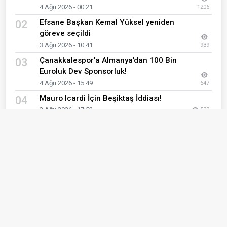
4 Ağu 2026 - 00:21
1206
Efsane Başkan Kemal Yüksel yeniden
02
göreve seçildi
3 Ağu 2026 - 10:41
939
Çanakkalespor’a Almanya’dan 100 Bin
03
Euroluk Dev Sponsorluk!
4 Ağu 2026 - 15:49
647
Mauro Icardi İçin Beşiktaş İddiası!
04
3 Ağu 2026 - 17:52
520
1903 Çanakkale Beşiktaşlılar Derneği'nden
05
Vali Ömer Toraman'a Ziyaret
5 Ağu 2026 - 12:17
427
Çanakkaleli Sporcu Melisa Uluarslan,
06
Kuzey Kanalı’nı geçti
5 Ağu 2026 - 10:11
404
Muhammed Salah uçağa bindi,
07
Trabzonspor formasını giydi
5 Ağu 2026 - 11:40
404